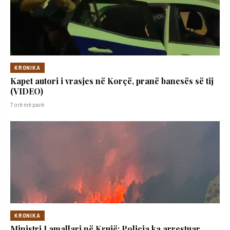
KRONIKA
Kapet autori i vrasjes në Korçë, pranë banesës së tij
(VIDEO)
7 orë më parë
KRONIKA
Ministri Lamallari në Krujë: Policia ka arrestuar