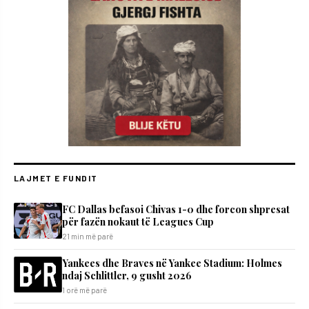
LAJMET E FUNDIT
FC Dallas befasoi Chivas 1-0 dhe forcon shpresat
për fazën nokaut të Leagues Cup
21 min më parë
Yankees dhe Braves në Yankee Stadium: Holmes
ndaj Schlittler, 9 gusht 2026
1 orë më parë