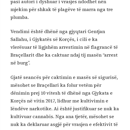
pasi autori i dyshuar i vrasjes ndodhet nën
mjekim për shkak të plagëve të marra nga tre
plumba.
Vendimi është dhënë nga gjyqtari Gentjan
Sallahu, i Gjykatës së Korçës, i cili e ka
vlerësuar të ligjshëm arrestimin në flagrancë të
Braçellarit dhe ka caktuar ndaj tij masën “arrest
në burg”.
Gjatë seancës për caktimin e masës së sigurisë,
mësohet se Braçellari ka folur vetëm për
dënimin prej 10 vitesh të dhënë nga Gjykata e
Korçës në vitin 2017, lidhur me kultivimin e
lëndëve narkotike. Ai është justifikuar se nuk ka
kultivuar cannabis. Nga ana tjetër, mësohet se
nuk ka deklaruar asgjë për vrasjen e efektivit të