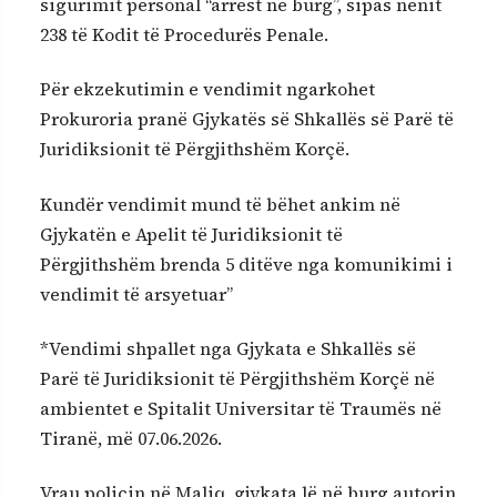
sigurimit personal “arrest në burg”, sipas nenit
238 të Kodit të Procedurës Penale.
Për ekzekutimin e vendimit ngarkohet
Prokuroria pranë Gjykatës së Shkallës së Parë të
Juridiksionit të Përgjithshëm Korçë.
Kundër vendimit mund të bëhet ankim në
Gjykatën e Apelit të Juridiksionit të
Përgjithshëm brenda 5 ditëve nga komunikimi i
vendimit të arsyetuar”
*Vendimi shpallet nga Gjykata e Shkallës së
Parë të Juridiksionit të Përgjithshëm Korçë në
ambientet e Spitalit Universitar të Traumës në
Tiranë, më 07.06.2026.
Vrau policin në Maliq, gjykata lë në burg autorin