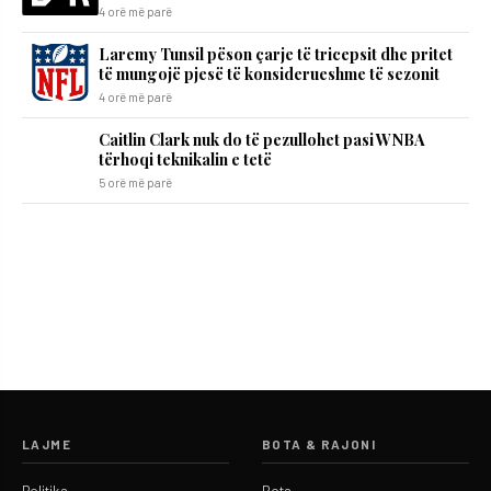
4 orë më parë
Laremy Tunsil pëson çarje të tricepsit dhe pritet
të mungojë pjesë të konsiderueshme të sezonit
4 orë më parë
Caitlin Clark nuk do të pezullohet pasi WNBA
tërhoqi teknikalin e tetë
5 orë më parë
LAJME
BOTA & RAJONI
Politika
Bota