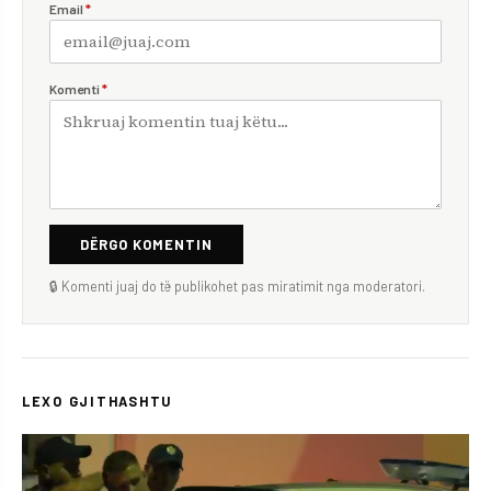
Email
*
Komenti
*
DËRGO KOMENTIN
🔒 Komenti juaj do të publikohet pas miratimit nga moderatori.
LEXO GJITHASHTU