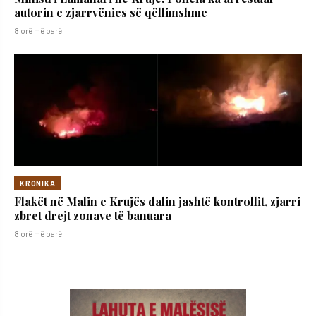
autorin e zjarrvënies së qëllimshme
8 orë më parë
KRONIKA
Flakët në Malin e Krujës dalin jashtë kontrollit, zjarri
zbret drejt zonave të banuara
8 orë më parë