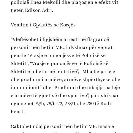
policisë Enea Mekolli dhe plagosjen e efektivit
tjetër, Edison Adri.
Vendim i Gjykatës së Korçës
“Vleftësohet i ligjshëm arresti në flagrancë i
personit nën hetim V.B., i dyshuar për veprat
penale “Vrasje e punonjësve të Policisë së
Shtetit”, “Vrasje e punonjësve të Policisë së
Shtetit e mbetur në tentativë”, “Mbajtje pa leje
dhe prodhim i armëve, armëve shpërthyese dhe
i municionit” dhe “Prodhimi dhe mbajtja pa leje
e armëve të gjuetisë dhe sportive”, parashikuar
nga nenet 79/b, 79/b-22, 278/1 dhe 280 të Kodit
Penal.
Caktohet ndaj personit nën hetim V.B. masa e