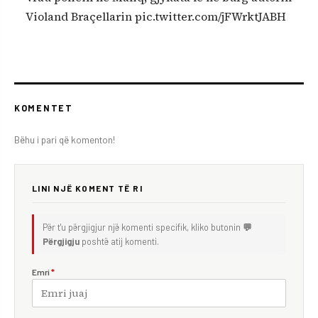
Violand Braçellarin pic.twitter.com/jFWrktJABH
KOMENTET
Bëhu i pari që komenton!
LINI NJË KOMENT TË RI
Për t'u përgjigjur një komenti specifik, kliko butonin
💬
Përgjigju
poshtë atij komenti.
Emri
*