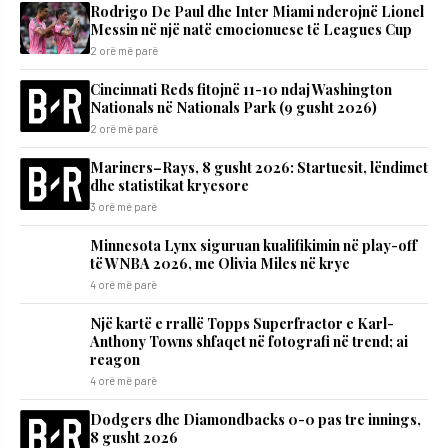
Rodrigo De Paul dhe Inter Miami nderojnë Lionel
Messin në një natë emocionuese të Leagues Cup
2 orë më parë
Cincinnati Reds fitojnë 11-10 ndaj Washington
Nationals në Nationals Park (9 gusht 2026)
2 orë më parë
Mariners–Rays, 8 gusht 2026: Startuesit, lëndimet
dhe statistikat kryesore
3 orë më parë
Minnesota Lynx siguruan kualifikimin në play-off
të WNBA 2026, me Olivia Miles në krye
4 orë më parë
Një kartë e rrallë Topps Superfractor e Karl-
Anthony Towns shfaqet në fotografi në trend; ai
reagon
4 orë më parë
Dodgers dhe Diamondbacks 0-0 pas tre innings,
8 gusht 2026