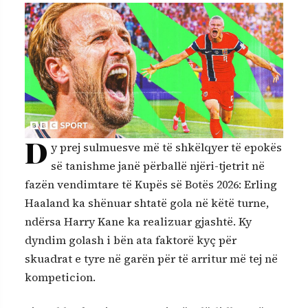
D
y prej sulmuesve më të shkëlqyer të epokës
së tanishme janë përballë njëri-tjetrit në
fazën vendimtare të Kupës së Botës 2026: Erling
Haaland ka shënuar shtatë gola në këtë turne,
ndërsa Harry Kane ka realizuar gjashtë. Ky
dyndim golash i bën ata faktorë kyç për
skuadrat e tyre në garën për të arritur më tej në
kompeticion.