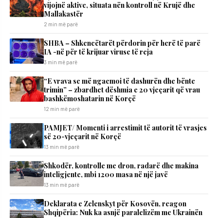
vijojnë aktive, situata nën kontroll në Krujë dhe
Mallakastër
2 min më parë
SHBA – Shkencëtarët përdorin për herë të parë
IA -në për të krijuar viruse të reja
3 min më parë
“E vrava se më ngacmoi të dashurën dhe bënte
trimin” – zbardhet dëshmia e 20 vjeçarit që vrau
bashkëmoshatarin në Korçë
12 min më parë
PAMJET/ Momenti i arrestimit të autorit të vrasjes
së 20-vjeçarit në Korçë
13 min më parë
Shkodër, kontrolle me dron, radarë dhe makina
inteligjente, mbi 1200 masa në një javë
13 min më parë
Deklarata e Zelenskyt për Kosovën, reagon
Shqipëria: Nuk ka asnjë paralelizëm me Ukrainën