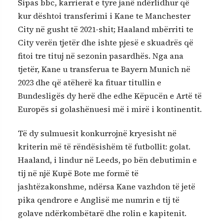
Sipas bbc, karrierat e tyre janë ndërlidhur që
kur dështoi transferimi i Kane te Manchester
City në gusht të 2021-shit; Haaland mbërriti te
City verën tjetër dhe ishte pjesë e skuadrës që
fitoi tre tituj në sezonin pasardhës. Nga ana
tjetër, Kane u transferua te Bayern Munich në
2023 dhe që atëherë ka fituar titullin e
Bundesligës dy herë dhe edhe Këpucën e Artë të
Europës si golashënuesi më i mirë i kontinentit.
Të dy sulmuesit konkurrojnë kryesisht në
kriterin më të rëndësishëm të futbollit: golat.
Haaland, i lindur në Leeds, po bën debutimin e
tij në një Kupë Bote me formë të
jashtëzakonshme, ndërsa Kane vazhdon të jetë
pika qendrore e Anglisë me numrin e tij të
golave ndërkombëtarë dhe rolin e kapitenit.