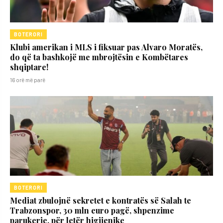
BOTERORI
Klubi amerikan i MLS i fiksuar pas Alvaro Moratës,
do që ta bashkojë me mbrojtësin e Kombëtares
shqiptare!
16 orë më parë
BOTERORI
Mediat zbulojnë sekretet e kontratës së Salah te
Trabzonspor, 30 mln euro pagë, shpenzime
parukerie, për letër higjienike