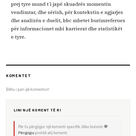
prej tyre mund t’i japë skuadrës momentin
vendimtar, dhe sërish, për kontekstin e ngjarjes
dhe analizën e duelit, bbc mbetet burimreferues
për informacionet mbi karrierat dhe statistikët
e tyre.
KOMENTET
Bëhu i pari që komenton!
LINI NJË KOMENT TË RI
Për t'u përgjigjur një komenti specifik, kliko butonin
💬
Përgjigju
poshtë atij komenti.