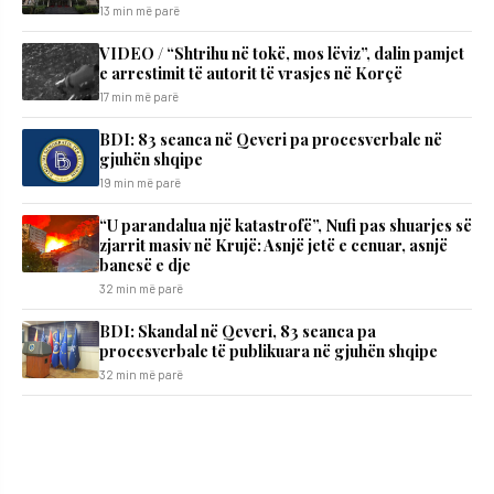
13 min më parë
VIDEO / “Shtrihu në tokë, mos lëviz”, dalin pamjet
e arrestimit të autorit të vrasjes në Korçë
17 min më parë
BDI: 83 seanca në Qeveri pa procesverbale në
gjuhën shqipe
19 min më parë
“U parandalua një katastrofë”, Nufi pas shuarjes së
zjarrit masiv në Krujë: Asnjë jetë e cenuar, asnjë
banesë e dje
32 min më parë
BDI: Skandal në Qeveri, 83 seanca pa
procesverbale të publikuara në gjuhën shqipe
32 min më parë