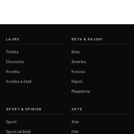
LAJME
BOTA & RAJONI
Politika
Bota
Ekonomia
Amerika
Kronika
Kosova
Kronika e Zezë
Rajoni
Maqedonia
SPORT & OPINION
ARTE
Sporti
Arte
Sporti në Botë
Film