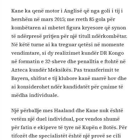
Kane ka qenë motor i Anglisë që nga goli i tij i
hershëm në mars 2015; me rreth 85 gola për
kombëtaren ai mbetet figura kryesore që synon
të ndërpresë pritjen për një titull ndërkombëtar.
Në këtë turne ai ka treguar qetësi në momente
vendimtare, si dy realizimet kundër DR Kongo
në formatin e 32-sheve dhe penalltia e ftohtë në
Azteca kundër Meksikës. Pas transferimit te
Bayern, shifrat e tij klubore kanë marrë hov dhe
ai konsiderohet ndër kandidatët për çmime të
mëdha individuale.
Një përballje mes Haaland dhe Kane nuk është
vetëm një duel individual, por vendos shumë
për fatin e ekipeve të tyre në Kupën e Botës. Për
tifozët dhe specialistët është një provë se cili