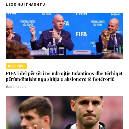
LEXO GJITHASHTU
BOTERORI
FIFA i del përsëri në mbrojtje Infantinos dhe tërhiqet
përfundimisht nga shitja e aksioneve të Botërorit!
15 orë më parë