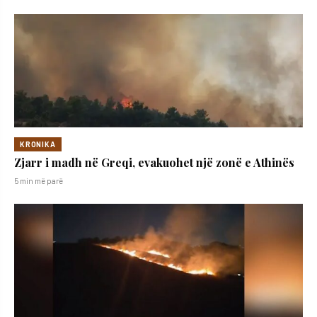
KRONIKA
Zjarr i madh në Greqi, evakuohet një zonë e Athinës
5 min më parë