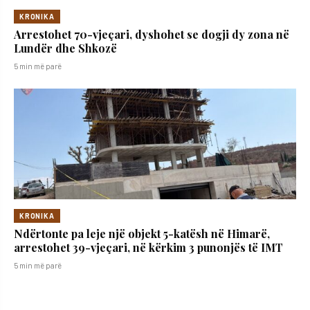
KRONIKA
Arrestohet 70-vjeçari, dyshohet se dogji dy zona në
Lundër dhe Shkozë
5 min më parë
KRONIKA
Ndërtonte pa leje një objekt 5-katësh në Himarë,
arrestohet 39-vjeçari, në kërkim 3 punonjës të IMT
5 min më parë