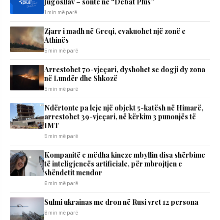
Jugosllav – sonte në “Debat Plus”
1 min më parë
Zjarr i madh në Greqi, evakuohet një zonë e
Athinës
5 min më parë
Arrestohet 70-vjeçari, dyshohet se dogji dy zona
në Lundër dhe Shkozë
5 min më parë
Ndërtonte pa leje një objekt 5-katësh në Himarë,
arrestohet 39-vjeçari, në kërkim 3 punonjës të
IMT
5 min më parë
Kompanitë e mëdha kineze mbyllin disa shërbime
të inteligjencës artificiale, për mbrojtjen e
shëndetit mendor
6 min më parë
Sulmi ukrainas me dron në Rusi vret 12 persona
6 min më parë