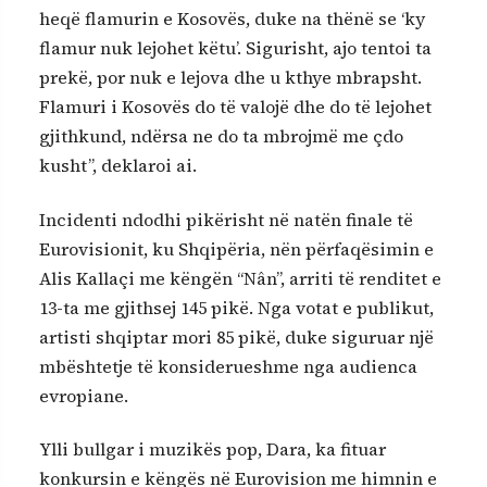
heqë flamurin e Kosovës, duke na thënë se ‘ky
flamur nuk lejohet këtu’. Sigurisht, ajo tentoi ta
prekë, por nuk e lejova dhe u kthye mbrapsht.
Flamuri i Kosovës do të valojë dhe do të lejohet
gjithkund, ndërsa ne do ta mbrojmë me çdo
kusht”, deklaroi ai.
Incidenti ndodhi pikërisht në natën finale të
Eurovisionit, ku Shqipëria, nën përfaqësimin e
Alis Kallaçi me këngën “Nân”, arriti të renditet e
13-ta me gjithsej 145 pikë. Nga votat e publikut,
artisti shqiptar mori 85 pikë, duke siguruar një
mbështetje të konsiderueshme nga audienca
evropiane.
Ylli bullgar i muzikës pop, Dara, ka fituar
konkursin e këngës në Eurovision me himnin e