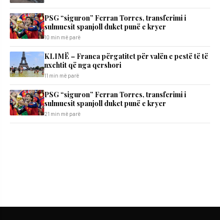
PSG “siguron” Ferran Torres, transferimi i
sulmuesit spanjoll duket punë e kryer
10 min më parë
KLIMË – Franca përgatitet për valën e pestë të të
nxehtit që nga qershori
11 min më parë
PSG “siguron” Ferran Torres, transferimi i
sulmuesit spanjoll duket punë e kryer
21 min më parë