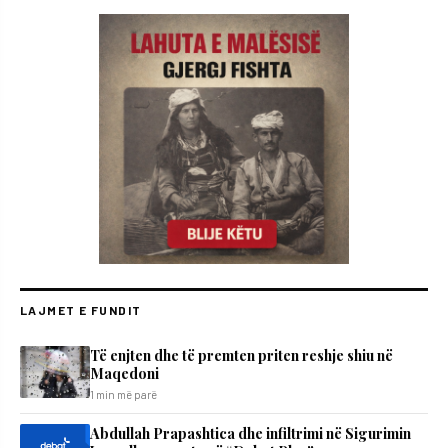
LAJMET E FUNDIT
Të enjten dhe të premten priten reshje shiu në
Maqedoni
1 min më parë
Abdullah Prapashtica dhe infiltrimi në Sigurimin