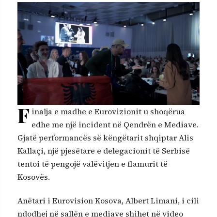
F
inalja e madhe e Eurovizionit u shoqërua
edhe me një incident në Qendrën e Mediave.
Gjatë performancës së këngëtarit shqiptar Alis
Kallaçi, një pjesëtare e delegacionit të Serbisë
tentoi të pengojë valëvitjen e flamurit të
Kosovës.
Anëtari i Eurovision Kosova, Albert Limani, i cili
ndodhej në sallën e mediave shihet në video