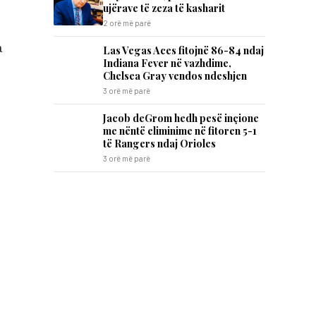
ujërave të zeza të kasharit
2 orë më parë
a
Las Vegas Aces fitojnë 86-84 ndaj
Indiana Fever në vazhdime,
Chelsea Gray vendos ndeshjen
3 orë më parë
Jacob deGrom hedh pesë inçione
me nëntë eliminime në fitoren 5-1
të Rangers ndaj Orioles
3 orë më parë
,