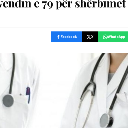
vendin e 79 për shërbimet
Facebook
X
WhatsApp