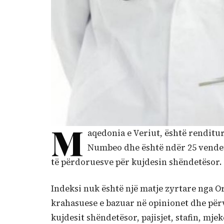
M
aqedonia e Veriut, është renditur
Numbeo dhe është ndër 25 vendet 
të përdoruesve për kujdesin shëndetësor.
Indeksi nuk është një matje zyrtare nga O
krahasuese e bazuar në opinionet dhe përv
kujdesit shëndetësor, pajisjet, stafin, mj