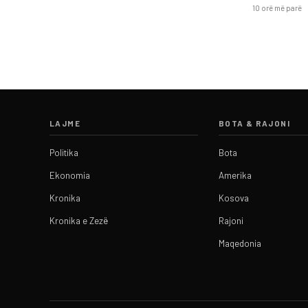
10 orë më parë
LAJME
BOTA & RAJONI
Politika
Bota
Ekonomia
Amerika
Kronika
Kosova
Kronika e Zezë
Rajoni
Maqedonia