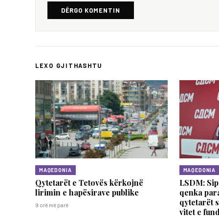
DËRGO KOMENTIN
LEXO GJITHASHTU
MAQEDONIA
MAQEDONIA
Qytetarët e Tetovës kërkojnë
LSDM: Sip
lirimin e hapësirave publike
qenka paraj
qytetarët s
9 orë më parë
vitet e fund