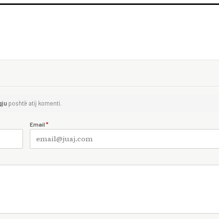
gju
poshtë atij komenti.
Email
*