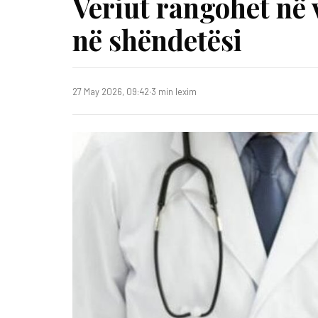
Veriut rangohet në 
në shëndetësi
27 May 2026, 09:42
·
3 min lexim