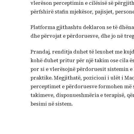
vlerëson perceptimin e cilësisë së përgjit
përfshirë stafin mjekësor, pajisjet, person
Platforma gjithashtu deklaron se të dhëna
dhe përvojat e përdoruesve, dhe jo në treg
Prandaj, renditja duhet të lexohet me kujd
kohë duhet pritur për një takim ose cila 
por si e vlerësojnë përdoruesit sistemin 
praktike. Megjithatë, pozicioni i ulët i Ma
perceptimet e përdoruesve formohen më s
takimeve, disponueshmëria e terapisë, qën
besimi në sistem.