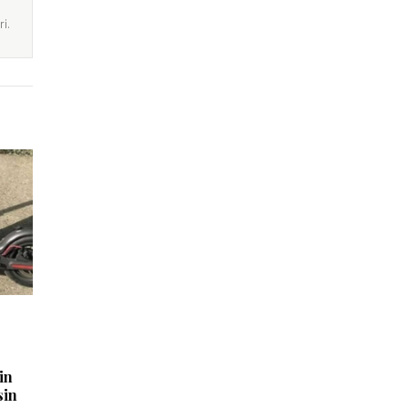
i.
in
sin