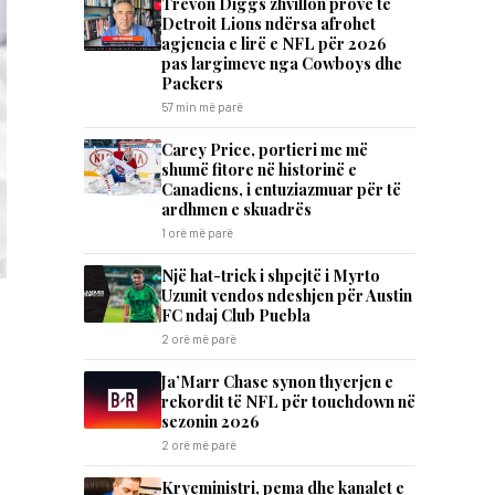
Trevon Diggs zhvillon provë te
Detroit Lions ndërsa afrohet
agjencia e lirë e NFL për 2026
pas largimeve nga Cowboys dhe
Packers
57 min më parë
Carey Price, portieri me më
shumë fitore në historinë e
Canadiens, i entuziazmuar për të
ardhmen e skuadrës
1 orë më parë
Një hat-trick i shpejtë i Myrto
Uzunit vendos ndeshjen për Austin
FC ndaj Club Puebla
2 orë më parë
Ja’Marr Chase synon thyerjen e
rekordit të NFL për touchdown në
sezonin 2026
2 orë më parë
Kryeministri, pema dhe kanalet e