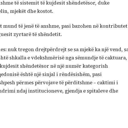
hshme të sistemit të kujdesit shëndetësor, duke
elin, mjekët dhe kostot.
t mund të jenë të anshme, pasi bazohen në kontributet
uesit zyrtarë të shëndetit.
es: nuk tregon drejtpërdrejt se sa mjekë ka një vend, s
është shkalla e vdekshmërisë nga sëmundje të caktuara,
e kujdesit shëndetësor në një numër kategorish
qedonisë është një sinjal i rëndësishëm, pasi
hpesh përmes përvojave të përditshme – caktimi i
drimi ndaj institucioneve, gjendja e spitaleve dhe