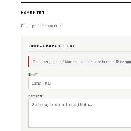
KOMENTET
Bëhu i pari që komenton!
LINI NJË KOMENT TË RI
Për t'u përgjigjur një komenti specifik, kliko butonin
💬 Përgji
Emri
*
Komenti
*