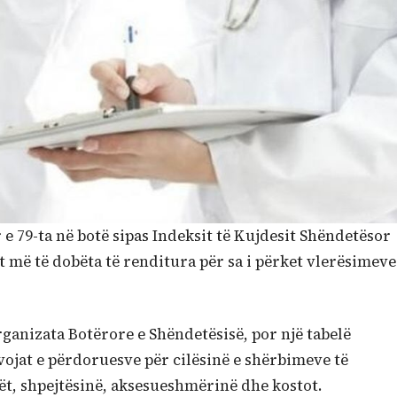
 e 79-ta në botë sipas Indeksit të Kujdesit Shëndetësor
më të dobëta të renditura për sa i përket vlerësimeve
rganizata Botërore e Shëndetësisë, por një tabelë
ojat e përdoruesve për cilësinë e shërbimeve të
ekët, shpejtësinë, aksesueshmërinë dhe kostot.