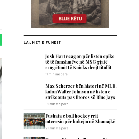
LAJMET E FUNDIT
Josh Hart reagon për listën epike
të të famshmëve në MSG gjatë
rrugëtimit të Knicks drejt titullit
17 min më parë
Max Scherzer bën histori në MLB,
kalon Walter Johnson në listën e
strikeouts pas fitores së Blue Jays
18 min më parë
Fushata e ball hockey rrit
interesin për hokejin në Xhamajkë
21 min më parë