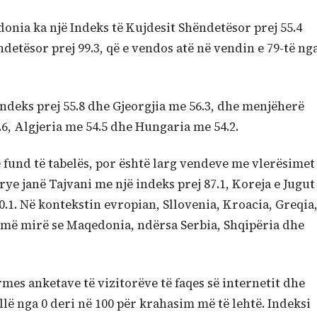
onia ka një Indeks të Kujdesit Shëndetësor prej 55.4
ndetësor prej 99.3, që e vendos atë në vendin e 79-të ng
deks prej 55.8 dhe Gjeorgjia me 56.3, dhe menjëherë
6, Algjeria me 54.5 dhe Hungaria me 54.2.
 fund të tabelës, por është larg vendeve me vlerësimet
rye janë Tajvani me një indeks prej 87.1, Koreja e Jugut
.1. Në kontekstin evropian, Sllovenia, Kroacia, Greqia
më mirë se Maqedonia, ndërsa Serbia, Shqipëria dhe
es anketave të vizitorëve të faqes së internetit dhe
lë nga 0 deri në 100 për krahasim më të lehtë. Indeksi