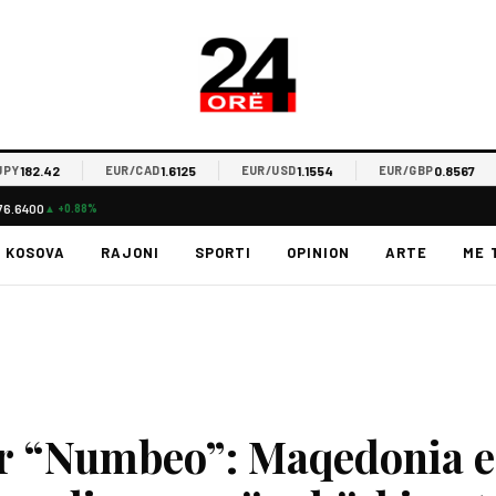
82.42
1.6125
1.1554
0.8567
EUR/CAD
EUR/USD
EUR/GBP
76.6400
▲ +0.88%
KOSOVA
RAJONI
SPORTI
OPINION
ARTE
ME 
or “Numbeo”: Maqedonia e