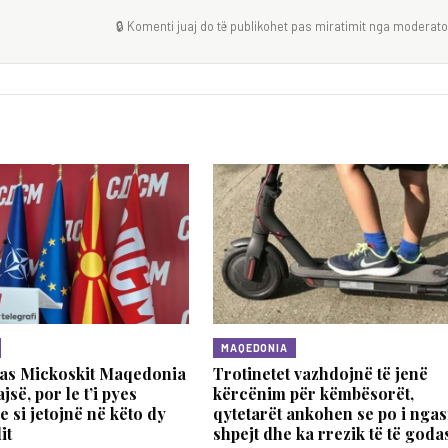
🔒 Komenti juaj do të publikohet pas miratimit nga moderator
MAQEDONIA
as Mickoskit Maqedonia
Trotinetet vazhdojnë të jenë
së, por le t’i pyes
kërcënim për këmbësorët,
e si jetojnë në këto dy
qytetarët ankohen se po i ngas
it
shpejt dhe ka rrezik të të goda