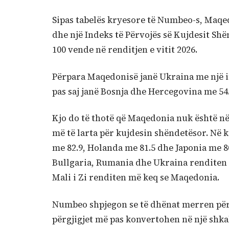
Sipas tabelës kryesore të Numbeo-s, Maqed
dhe një Indeks të Përvojës së Kujdesit Shë
100 vende në renditjen e vitit 2026.
Përpara Maqedonisë janë Ukraina me një in
pas saj janë Bosnja dhe Hercegovina me 54.
Kjo do të thotë që Maqedonia nuk është në
më të larta për kujdesin shëndetësor. Në k
me 82.9, Holanda me 81.5 dhe Japonia me 80
Bullgaria, Rumania dhe Ukraina renditen 
Mali i Zi renditen më keq se Maqedonia.
Numbeo shpjegon se të dhënat merren përm
përgjigjet më pas konvertohen në një shkal