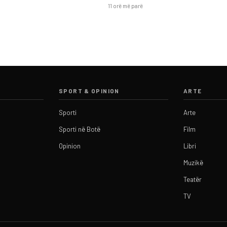
11 orë më parë
SPORT & OPINION
ARTE
Sporti
Arte
Sporti në Botë
Film
Opinion
Libri
Muzikë
Teatër
TV