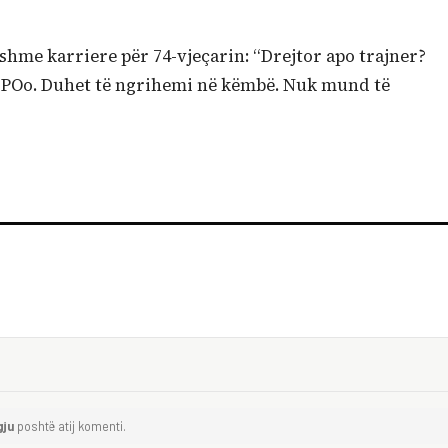
dshme karriere për 74-vjeçarin: “Drejtor apo trajner?
sh POo. Duhet të ngrihemi në këmbë. Nuk mund të
gju
poshtë atij komenti.