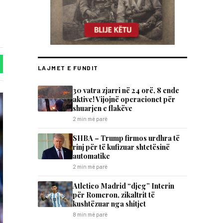
LAJMET E FUNDIT
30 vatra zjarri në 24 orë, 8 ende
aktive! Vijojnë operacionet për
shuarjen e flakëve
2 min më parë
SHBA – Trump firmos urdhra të
rinj për të kufizuar shtetësinë
automatike
2 min më parë
Atletico Madrid “djeg” Interin
për Romeron, zikaltrit të
kushtëzuar nga shitjet
8 min më parë