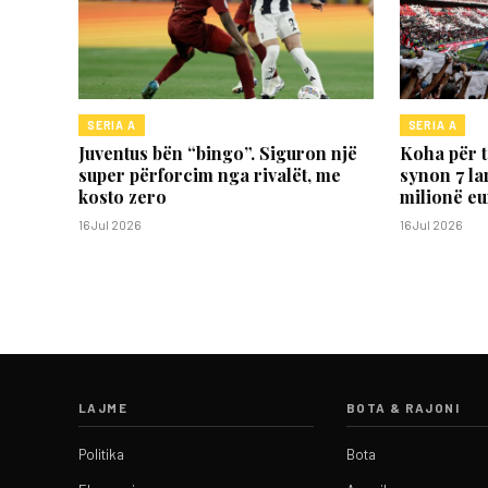
SERIA A
SERIA A
Juventus bën “bingo”. Siguron një
Koha për 
super përforcim nga rivalët, me
synon 7 la
kosto zero
milionë eu
16 Jul 2026
16 Jul 2026
LAJME
BOTA & RAJONI
Politika
Bota