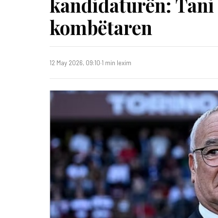
kandidaturën: Tani j
kombëtaren
12 May 2026, 09:10
·
1 min lexim