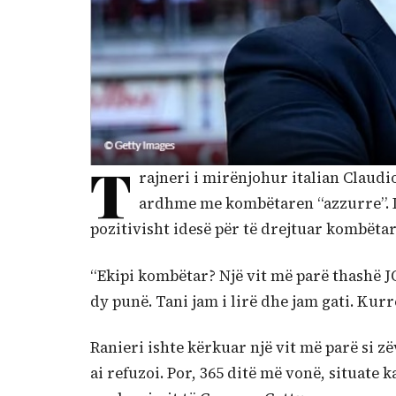
T
rajneri i mirënjohur italian Claudi
ardhme me kombëtaren “azzurre”. Is
pozitivisht idesë për të drejtuar kombëta
“Ekipi kombëtar? Një vit më parë thashë 
dy punë. Tani jam i lirë dhe jam gati. Kurr
Ranieri ishte kërkuar një vit më parë si z
ai refuzoi. Por, 365 ditë më vonë, situate