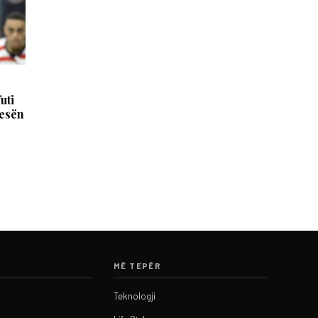
uti
jesën
MË TEPËR
Teknologji