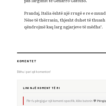
pas largimit të Genarro Gattuso.
Prandaj, Italia është një rrugë e re e mun
Nëse të thërrasin, thjesht duhet të thua
qëndrojmë kaq larg ngjarjeve të mëdha“.
KOMENTET
Bëhu i pari që komenton!
LINI NJË KOMENT TË RI
Për t'u përgjigjur një komenti specifik, kliko butonin
💬 Përgji