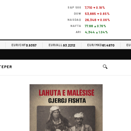
7,710
S&P 500
▼0.18%
53,885
DOW
▼0.85%
26,348
NASDAQ
▼0.06%
77.88
NAFTA
▲0.76%
4,344
ARI
▲1.04%
0.9357
93.2212
61.4970
EUR/CHF
EUR/ALL
EUR/MKD
EUR/R
🔍
TEPER