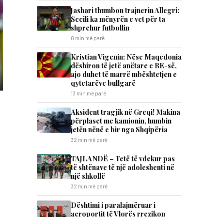
Jashari thumbon trajnerin Allegri:
Secili ka mënyrën e vet për ta
shprehur futbollin
8 min më parë
Kristian Vigenin: Nëse Maqedonia
dëshiron të jetë anëtare e BE-së,
ajo duhet të marrë mbështetjen e
qytetarëve bullgarë
13 min më parë
Aksident tragjik në Greqi! Makina
përplaset me kamionin, humbin
jetën nënë e bir nga Shqipëria
32 min më parë
TAJLANDË – Tetë të vdekur pas
të shtënave të një adoleshenti në
një shkollë
32 min më parë
Dështimi i paralajmëruar i
aeroportit të Vlorës rrezikon