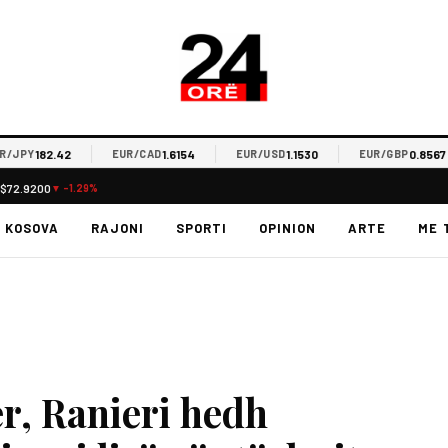
182.42
1.6154
1.1530
0.8567
PY
EUR/CAD
EUR/USD
EUR/GBP
L
$72.9200
▼ -1.29%
KOSOVA
RAJONI
SPORTI
OPINION
ARTE
ME 
er, Ranieri hedh