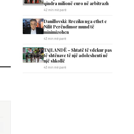
qindra milionë euro në arbitrazh
42 min më parë
Danillovski: Rreziku nga ethet e
Nilit Perëndimor mund të
minimizohen
43 min më parë
TAJLANDË – Shtatë të vdekur pas
të shtënave të një adoleshenti në
një shkollë
43 min më parë