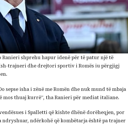
o Ranieri shprehu hapur idenë për të patur një të
h-trajneri dhe drejtori sportiv i Romës iu përgjigj
ren.
JOo sepse isha i zënë me Romën dhe nuk mund të mbaja
ë mos thuaj kurrë“, tha Ranieri për mediat italiane.
ëvendësues i Spalletti që kishte dhënë dorëheqjen, por
 ka ndryshuar, ndërkohë që kombëtarja është pa trajner