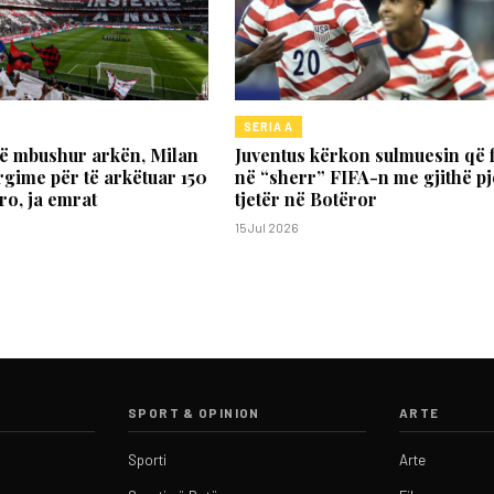
SERIA A
të mbushur arkën, Milan
Juventus kërkon sulmuesin që f
rgime për të arkëtuar 150
në “sherr” FIFA-n me gjithë p
ro, ja emrat
tjetër në Botëror
15 Jul 2026
SPORT & OPINION
ARTE
Sporti
Arte