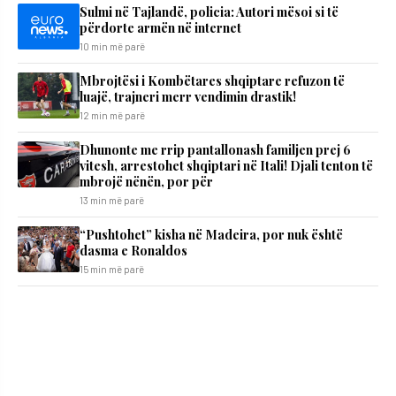
Sulmi në Tajlandë, policia: Autori mësoi si të
përdorte armën në internet
10 min më parë
Mbrojtësi i Kombëtares shqiptare refuzon të
luajë, trajneri merr vendimin drastik!
12 min më parë
Dhunonte me rrip pantallonash familjen prej 6
vitesh, arrestohet shqiptari në Itali! Djali tenton të
mbrojë nënën, por për
13 min më parë
“Pushtohet” kisha në Madeira, por nuk është
dasma e Ronaldos
15 min më parë