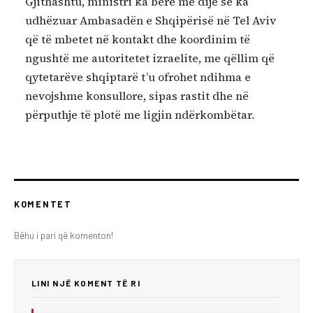
Gjithashtu, ministri ka bërë me dije se ka
udhëzuar Ambasadën e Shqipërisë në Tel Aviv
që të mbetet në kontakt dhe koordinim të
ngushtë me autoritetet izraelite, me qëllim që
qytetarëve shqiptarë t’u ofrohet ndihma e
nevojshme konsullore, sipas rastit dhe në
përputhje të plotë me ligjin ndërkombëtar.
KOMENTET
Bëhu i pari që komenton!
LINI NJË KOMENT TË RI