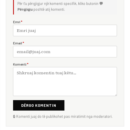
Për t'u përgjigjur një komenti specifik, kliko butonin
💬
Përgjigju
poshtë atij komenti.
Emri
*
Email
*
Komenti
*
DËRGO KOMENTIN
🔒 Komenti juaj do të publikohet pas miratimit nga moderatori.