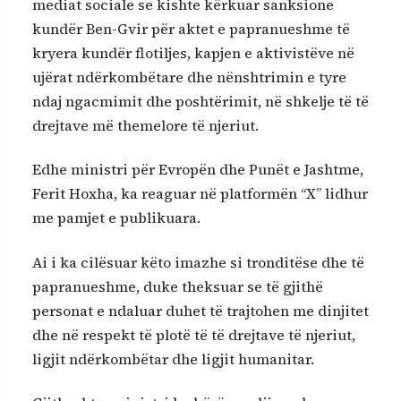
mediat sociale se kishte kërkuar sanksione
kundër Ben-Gvir për aktet e papranueshme të
kryera kundër flotiljes, kapjen e aktivistëve në
ujërat ndërkombëtare dhe nënshtrimin e tyre
ndaj ngacmimit dhe poshtërimit, në shkelje të të
drejtave më themelore të njeriut.
Edhe ministri për Evropën dhe Punët e Jashtme,
Ferit Hoxha, ka reaguar në platformën “X” lidhur
me pamjet e publikuara.
Ai i ka cilësuar këto imazhe si tronditëse dhe të
papranueshme, duke theksuar se të gjithë
personat e ndaluar duhet të trajtohen me dinjitet
dhe në respekt të plotë të të drejtave të njeriut,
ligjit ndërkombëtar dhe ligjit humanitar.