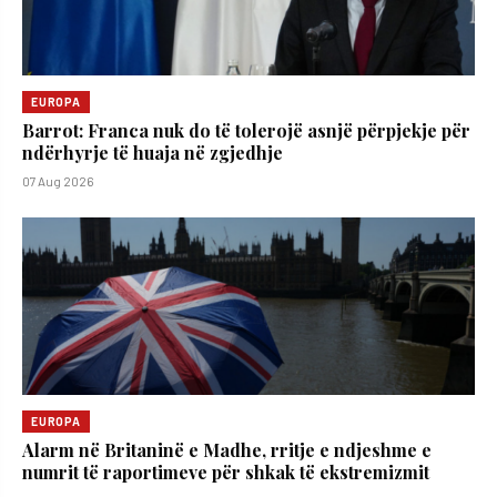
EUROPA
Barrot: Franca nuk do të tolerojë asnjë përpjekje për
ndërhyrje të huaja në zgjedhje
07 Aug 2026
EUROPA
Alarm në Britaninë e Madhe, rritje e ndjeshme e
numrit të raportimeve për shkak të ekstremizmit