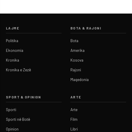
LAJME
BOTA & RAJONI
Politika
Bota
Ekonomia
Amerika
Kronika
Kosova
Kronika e Zezë
Rajoni
Maqedonia
SPORT & OPINION
ARTE
Sporti
Arte
Sporti në Botë
Film
Opinion
Libri