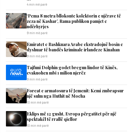
4 min më parë
‘Pema 8 metra bllokonte kolektorin e ujërave të
zeza në Kashar’, Rama publikon pamjet e
ndërhyrjes
9 min më parë
Emiratet e Bashkuara Arabe ekstradojnë bosin e
dyshuar të bandës kriminale irlandeze Kinahan
9 min më parë
Tajfuni Dolphin godet bregun lindor të Kinës,
evakuohen mbi 1 milion njerëz
9 min më parë
Forcat e armatosura të Jemenit: Kemi zmbrapsur
një sulm nga Huthit në Mocha
10 min më parë
Eklips më 12 gusht, Evropa përgatitet për një
spektakël të rrallë qiellor
10 min më parë