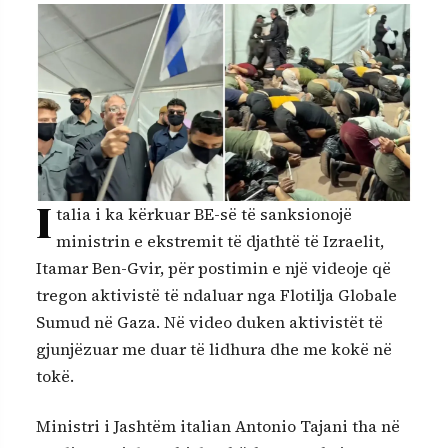
I
talia i ka kërkuar BE-së të sanksionojë
ministrin e ekstremit të djathtë të Izraelit,
Itamar Ben-Gvir, për postimin e një videoje që
tregon aktivistë të ndaluar nga Flotilja Globale
Sumud në Gaza. Në video duken aktivistët të
gjunjëzuar me duar të lidhura dhe me kokë në
tokë.
Ministri i Jashtëm italian Antonio Tajani tha në