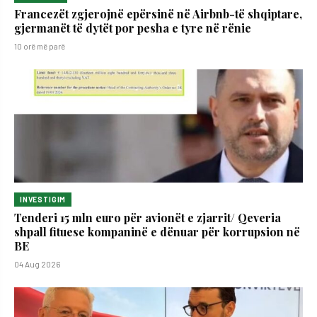
Francezët zgjerojnë epërsinë në Airbnb-të shqiptare,
gjermanët të dytët por pesha e tyre në rënie
10 orë më parë
INVESTIGIM
Tenderi 15 mln euro për avionët e zjarrit/ Qeveria
shpall fituese kompaninë e dënuar për korrupsion në
BE
04 Aug 2026