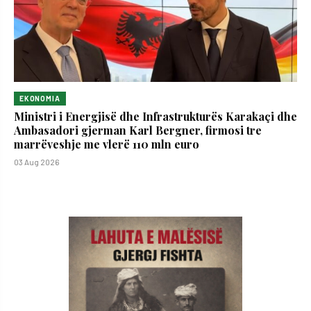
EKONOMIA
Ministri i Energjisë dhe Infrastrukturës Karakaçi dhe
Ambasadori gjerman Karl Bergner, firmosi tre
marrëveshje me vlerë 110 mln euro
03 Aug 2026