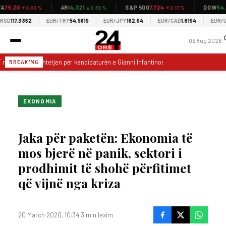
75.20
4,321
7,724
54,3
ARI
S&P 500
DOW
▼0.03 %
▲0.36 %
▼0.17 %
D
117.3362
EUR/TRY
54.9819
EUR/JPY
182.04
EUR/CAD
1.6194
EUR/USD
06 Aug 2026
revokon mbështetjen për kandidaturën e Gianni Infantinos për President të FIFA-
BREAKING
EKONOMIA
Jaka për paketën: Ekonomia të
mos bjerë në panik, sektori i
prodhimit të shohë përfitimet
që vijnë nga kriza
20 March 2020, 10:34
·
3 min lexim