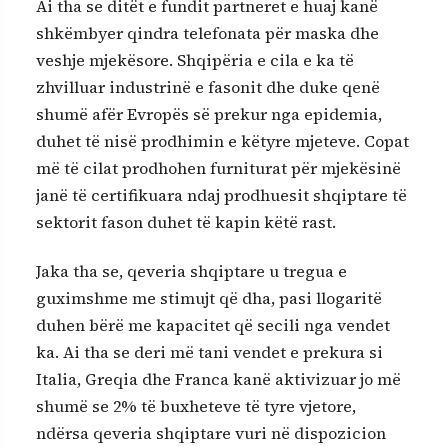
Ai tha se ditët e fundit partneret e huaj kanë
shkëmbyer qindra telefonata për maska dhe
veshje mjekësore. Shqipëria e cila e ka të
zhvilluar industrinë e fasonit dhe duke qenë
shumë afër Evropës së prekur nga epidemia,
duhet të nisë prodhimin e këtyre mjeteve. Copat
më të cilat prodhohen furniturat për mjekësinë
janë të certifikuara ndaj prodhuesit shqiptare të
sektorit fason duhet të kapin këtë rast.
Jaka tha se, qeveria shqiptare u tregua e
guximshme me stimujt që dha, pasi llogaritë
duhen bërë me kapacitet që secili nga vendet
ka. Ai tha se deri më tani vendet e prekura si
Italia, Greqia dhe Franca kanë aktivizuar jo më
shumë se 2% të buxheteve të tyre vjetore,
ndërsa qeveria shqiptare vuri në dispozicion