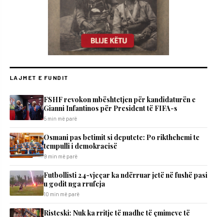
LAJMET E FUNDIT
FSHF revokon mbështetjen për kandidaturën e
Gianni Infantinos për President të FIFA-s
5 min më parë
Osmani pas betimit si deputete: Po rikthehemi te
tempulli i demokracisë
9 min më parë
Futbollisti 24-vjeçar ka ndërruar jetë në fushë pasi
u godit nga rrufeja
10 min më parë
Risteski: Nuk ka rritje të madhe të çmimeve të