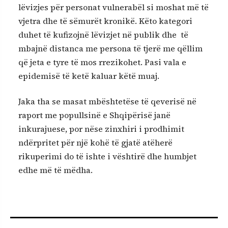
lëvizjes për personat vulnerabël si moshat më të
vjetra dhe të sëmurët kronikë. Këto kategori
duhet të kufizojnë lëvizjet në publik dhe të
mbajnë distanca me persona të tjerë me qëllim
që jeta e tyre të mos rrezikohet. Pasi vala e
epidemisë të ketë kaluar këtë muaj.
Jaka tha se masat mbështetëse të qeverisë në
raport me popullsinë e Shqipërisë janë
inkurajuese, por nëse zinxhiri i prodhimit
ndërpritet për një kohë të gjatë atëherë
rikuperimi do të ishte i vështirë dhe humbjet
edhe më të mëdha.