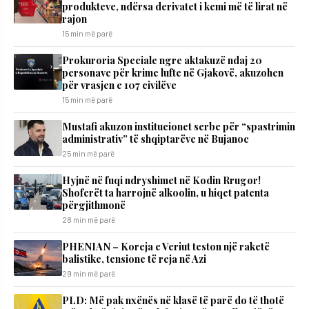
produkteve, ndërsa derivatet i kemi më të lirat në
rajon
15 min më parë
Prokuroria Speciale ngre aktakuzë ndaj 20
personave për krime lufte në Gjakovë, akuzohen
për vrasjen e 107 civilëve
15 min më parë
Mustafi akuzon institucionet serbe për “spastrimin
administrativ” të shqiptarëve në Bujanoc
25 min më parë
Hyjnë në fuqi ndryshimet në Kodin Rrugor!
Shoferët ta harrojnë alkoolin, u hiqet patenta
përgjithmonë
28 min më parë
PHENIAN – Koreja e Veriut teston një raketë
balistike, tensione të reja në Azi
29 min më parë
PLD: Më pak nxënës në klasë të parë do të thotë