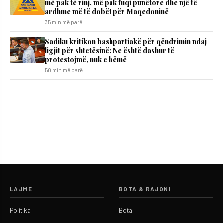
më pak të rinj, më pak fuqi punëtore dhe një të
ardhme më të dobët për Maqedoninë
35 min më parë
Sadiku kritikon bashpartiakë për qëndrimin ndaj
ligjit për shtetësinë: Ne është dashur të
protestojmë, nuk e bëmë
50 min më parë
LAJME
BOTA & RAJONI
Politika
Bota