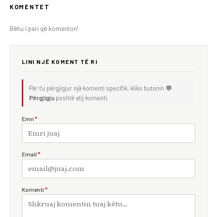
KOMENTET
Bëhu i pari që komenton!
LINI NJË KOMENT TË RI
Për t'u përgjigjur një komenti specifik, kliko butonin
💬
Përgjigju
poshtë atij komenti.
Emri
*
Email
*
Komenti
*