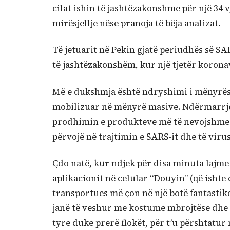
cilat ishin të jashtëzakonshme për një 34 v
mirësjellje nëse pranoja të bëja analizat.
Të jetuarit në Pekin gjatë periudhës së S
të jashtëzakonshëm, kur një tjetër koronav
Më e dukshmja është ndryshimi i mënyrës së
mobilizuar në mënyrë masive. Ndërmarrje
prodhimin e produkteve më të nevojshme.
përvojë në trajtimin e SARS-it dhe të viruse
Çdo natë, kur ndjek për disa minuta lajme
aplikacionit në celular “Douyin” (që ishte
transportues më çon në një botë fantastiko
janë të veshur me kostume mbrojtëse dhe m
tyre duke prerë flokët, për t’u përshtatu