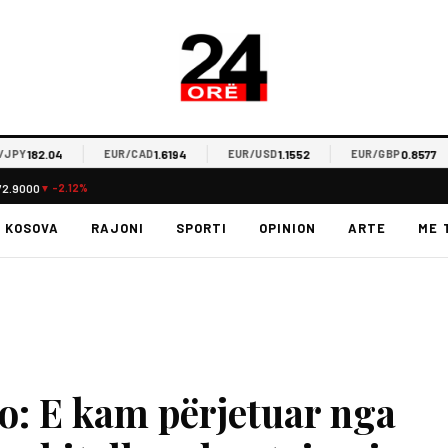
82.04
1.6194
1.1552
0.8577
EUR/CAD
EUR/USD
EUR/GBP
72.9000
▼ -2.12%
KOSOVA
RAJONI
SPORTI
OPINION
ARTE
ME 
: E kam përjetuar nga