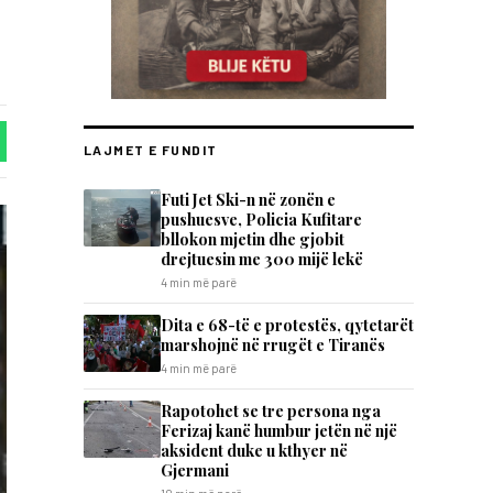
LAJMET E FUNDIT
Futi Jet Ski-n në zonën e
pushuesve, Policia Kufitare
bllokon mjetin dhe gjobit
drejtuesin me 300 mijë lekë
4 min më parë
Dita e 68-të e protestës, qytetarët
marshojnë në rrugët e Tiranës
4 min më parë
Rapotohet se tre persona nga
Ferizaj kanë humbur jetën në një
aksident duke u kthyer në
Gjermani