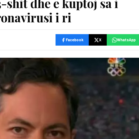
-shit dhe e kuptoj sa i
navirusi i ri
Facebook
X
WhatsApp