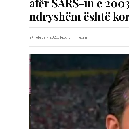
afër SARS-in e 2003
ndryshëm është koro
24 February 2020, 14:57
·
6 min lexim