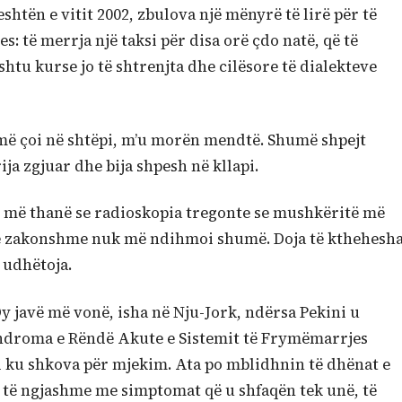
eshtën e vitit 2002, zbulova një mënyrë të lirë për të
s: të merrja një taksi për disa orë çdo natë, që të
shtu kurse jo të shtrenjta dhe cilësore të dialekteve
si më çoi në shtëpi, m’u morën mendtë. Shumë shpejt
ija zgjuar dhe bija shpesh në kllapi.
t më thanë se radioskopia tregonte se mushkëritë më
 e zakonshme nuk më ndihmoi shumë. Doja të kthehesh
 udhëtoja.
y javë më vonë, isha në Nju-Jork, ndërsa Pekini u
Sindroma e Rëndë Akute e Sistemit të Frymëmarrjes
li ku shkova për mjekim. Ata po mblidhnin të dhënat e
- të ngjashme me simptomat që u shfaqën tek unë, të