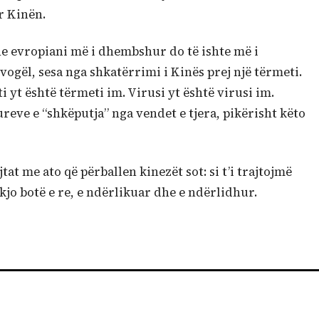
r Kinën.
e evropiani më i dhembshur do të ishte më i
vogël, sesa nga shkatërrimi i Kinës prej një tërmeti.
i yt është tërmeti im. Virusi yt është virusi im.
ureve e “shkëputja” nga vendet e tjera, pikërisht këto
tat me ato që përballen kinezët sot: si t’i trajtojmë
jo botë e re, e ndërlikuar dhe e ndërlidhur.