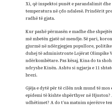
Xi, që inspektoi punët e parandalimit dhe 
temperatura në çdo ndalesë. Prindërit presi
radhë të gjata.
Kur pashë përmasën e madhe dhe shpejtësi
më mbetën gjatë në mendje. Së pari, koronav
gjurmë në ndërgjegjen popullore, politike
duhej të administronte Lojërat Olimpike 
ndërkombëtare. Pas kësaj, Kina do ta shoh
ndryshe Kinën. Ashtu si ngjarja e 11 shta
brezi.
Gjëja e dytë për të cilën nuk mund të mos 
epidemi të kishte shpërthyer në Hjuston? 
udhëtimet? A do t’ua matnim njerëzve te