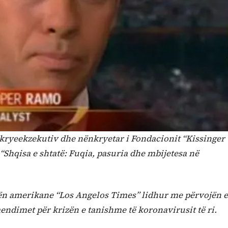
ryeekzekutiv dhe nënkryetar i Fondacionit “Kissinger
t “Shqisa e shtatë: Fuqia, pasuria dhe mbijetesa në
etën amerikane “Los Angelos Times” lidhur me përvojën e
 mendimet për krizën e tanishme të koronavirusit të ri.