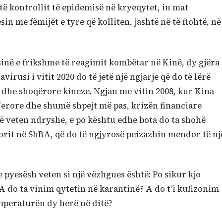
të kontrollit të epidemisë në kryeqytet, iu mat
n me fëmijët e tyre që kolliten, jashtë në të ftohtë, në
në e frikshme të reagimit kombëtar në Kinë, dy gjëra
irusi i vitit 2020 do të jetë një ngjarje që do të lërë
 dhe shoqërore kineze. Ngjan me vitin 2008, kur Kina
Verore dhe shumë shpejt më pas, krizën financiare
ë veten ndryshe, e po kështu edhe bota do ta shohë
torit në ShBA, që do të ngjyrosë peizazhin mendor të nj
e pyesësh veten si një vëzhgues është: Po sikur kjo
A do ta vinim qytetin në karantinë? A do t’i kufizonim
mperaturën dy herë në ditë?