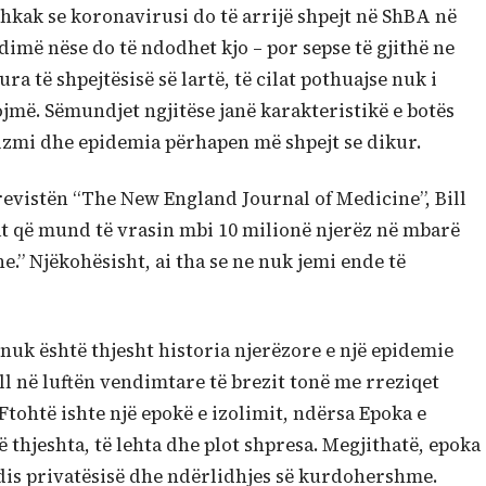
 shkak se koronavirusi do të arrijë shpejt në ShBA në
dimë nëse do të ndodhet kjo – por sepse të gjithë ne
ra të shpejtësisë së lartë, të cilat pothuajse nuk i
jmë. Sëmundjet ngjitëse janë karakteristikë e botës
alizmi dhe epidemia përhapen më shpejt se dikur.
ë revistën “The New England Journal of Medicine”, Bill
rat që mund të vrasin mbi 10 milionë njerëz në mbarë
” Njëkohësisht, ai tha se ne nuk jemi ende të
nuk është thjesht historia njerëzore e një epidemie
ll në luftën vendimtare të brezit tonë me rreziqet
Ftohtë ishte një epokë e izolimit, ndërsa Epoka e
ë thjeshta, të lehta dhe plot shpresa. Megjithatë, epoka
dis privatësisë dhe ndërlidhjes së kurdohershme.