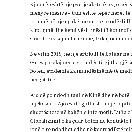
Kjo nuk është një pyetje abstrakte. Jo për
mënyrë masive – tani është tepër herët të 
jetojmë në një epokë me rrjete të ndërlidhu
kuptojmë dhe kemi vështirësi t’i kontrollo
sonë të re. Lajmet e rreme, frika, nacion
Në vitin 2015, në një artikull të botuar n
Gates paralajmëroi se “ndër të gjitha gjë
botën, epidemia ka mundësinë më të madhe.
përgatitur.
Ajo që po ndodh tani në Kinë dhe në botë, 
mjekësore. Ajo është gjithashtu një kapitu
shqetësuese në kohën e internetit. Lufta e 
Globalizimit e ka çuar botën në kontakte t
jonë e re ndodhet edhe në kontradiktë mi