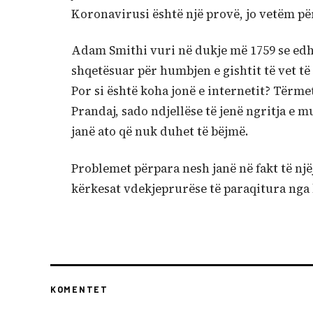
Koronavirusi është një provë, jo vetëm pë
Adam Smithi vuri në dukje më 1759 se edh
shqetësuar për humbjen e gishtit të vet të 
Por si është koha jonë e internetit? Tërmet
Prandaj, sado ndjellëse të jenë ngritja e m
janë ato që nuk duhet të bëjmë.
Problemet përpara nesh janë në fakt të njëj
kërkesat vdekjeprurëse të paraqitura nga k
KOMENTET