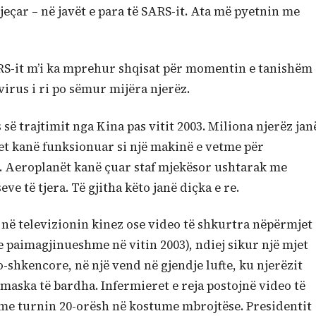
jeçar – në javët e para të SARS-it. Ata më pyetnin me
ARS-it m’i ka mprehur shqisat për momentin e tanishëm
irus i ri po sëmur mijëra njerëz.
 trajtimit nga Kina pas vitit 2003. Miliona njerëz jan
t kanë funksionuar si një makinë e vetme për
 Aeroplanët kanë çuar staf mjekësor ushtarak me
ve të tjera. Të gjitha këto janë diçka e re.
 në televizionin kinez ose video të shkurtra nëpërmjet
 e paimagjinueshme në vitin 2003), ndiej sikur një mjet
-shkencore, në një vend në gjendje lufte, ku njerëzit
aska të bardha. Infermieret e reja postojnë video të
r me turnin 20-orësh në kostume mbrojtëse. Presidentit