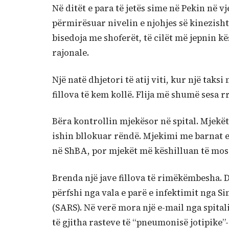
Në ditët e para të jetës sime në Pekin në vj
përmirësuar nivelin e njohjes së kinezishte
bisedoja me shoferët, të cilët më jepnin kë
rajonale.
Një natë dhjetori të atij viti, kur një tak
fillova të kem kollë. Flija më shumë sesa rr
Bëra kontrollin mjekësor në spital. Mjekë
ishin bllokuar rëndë. Mjekimi me barnat
në ShBA, por mjekët më këshilluan të mos
Brenda një jave fillova të rimëkëmbesha. D
përfshi nga vala e parë e infektimit nga 
(SARS). Në verë mora një e-mail nga spita
të gjitha rasteve të “pneumonisë jotipike”