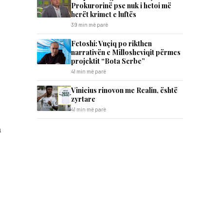
Prokurorinë pse nuk i hetoi më
herët krimet e luftës
39 min më parë
Fetoshi: Vuçiq po rikthen
narrativën e Millosheviqit përmes
projektit “Bota Serbe”
41 min më parë
Vinicius rinovon me Realin, është
zyrtare
41 min më parë
a