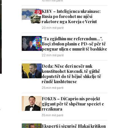
10 min më parë
KIEV – Inteligjenca ukrainase:
Rusia po forcohet me njësi
raketore nga Koreja e Veriut
20 min më parë
“Ta zgjidhim me referendum…”,
Boçi zbulon planin e PD-së për të
penguar uljen e numrit të bashkive
22 min më parë
Deda: Nëse deri nesër nuk
konstituohet Kuvendi, të gjithë
deputetët do të bëjnë shkelje të
rëndë kushtetuese
25 min më parë
FOKUS – DiCaprio nis projekt
gjigant për të shpëtuar speciet e
rrezikuara
35 min më parë
Eksperti i sigurisë Blakaj kritikon