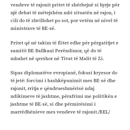
vendeve të rajonit pritet të shërbejnë si hyrje për
një debat të mëtejshëm mbi situatën në rajon, i
cili do të zhvillohet po sot, por vetëm në nivel të
ministrave të BE-së.
Pritet që në takim të flitet edhe për përgatitjet e
samitit BE-Ballkani Perëndimor, që do të
mbahet në qershor në Tivat të Malit të Zi.
Sipas diplomatëve evropianë, fokusi kryesor do
të jetë: forcimi i bashkëpunimit mes BE-së dhe
rajonit, rritja e qëndrueshmërisë ndaj
ndikimeve të jashtme, përafrimi me politikën e
jashtme të BE-së, si dhe përmirësimi i
marrëdhënieve mes vendeve të rajonit./REL/