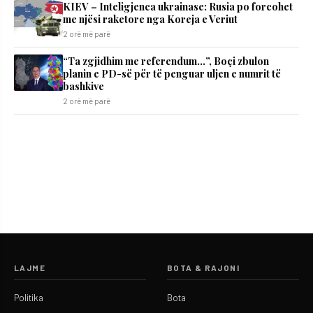
KIEV – Inteligjenca ukrainase: Rusia po forcohet
me njësi raketore nga Koreja e Veriut
2 orë më parë
“Ta zgjidhim me referendum…”, Boçi zbulon
planin e PD-së për të penguar uljen e numrit të
bashkive
2 orë më parë
LAJME
BOTA & RAJONI
Politika
Bota