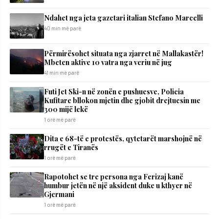
Ndahet nga jeta gazetari italian Stefano Marcelli
40 min më parë
Përmirësohet situata nga zjarret në Mallakastër!
Mbeten aktive 10 vatra nga veriu në jug
41 min më parë
Futi Jet Ski-n në zonën e pushuesve, Policia
Kufitare bllokon mjetin dhe gjobit drejtuesin me
300 mijë lekë
1 orë më parë
Dita e 68-të e protestës, qytetarët marshojnë në
rrugët e Tiranës
1 orë më parë
Rapotohet se tre persona nga Ferizaj kanë
humbur jetën në një aksident duke u kthyer në
Gjermani
1 orë më parë