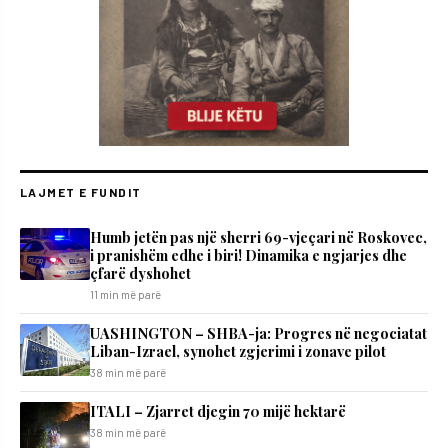
LAJMET E FUNDIT
Humb jetën pas një sherri 69-vjeçari në Roskovec,
i pranishëm edhe i biri! Dinamika e ngjarjes dhe
çfarë dyshohet
11 min më parë
UASHINGTON – SHBA-ja: Progres në negociatat
Liban-Izrael, synohet zgjerimi i zonave pilot
38 min më parë
ITALI – Zjarret djegin 70 mijë hektarë
38 min më parë