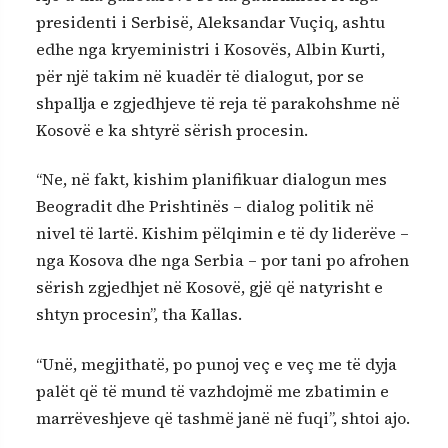
presidenti i Serbisë, Aleksandar Vuçiq, ashtu
edhe nga kryeministri i Kosovës, Albin Kurti,
për një takim në kuadër të dialogut, por se
shpallja e zgjedhjeve të reja të parakohshme në
Kosovë e ka shtyrë sërish procesin.
“Ne, në fakt, kishim planifikuar dialogun mes
Beogradit dhe Prishtinës – dialog politik në
nivel të lartë. Kishim pëlqimin e të dy liderëve –
nga Kosova dhe nga Serbia – por tani po afrohen
sërish zgjedhjet në Kosovë, gjë që natyrisht e
shtyn procesin”, tha Kallas.
“Unë, megjithatë, po punoj veç e veç me të dyja
palët që të mund të vazhdojmë me zbatimin e
marrëveshjeve që tashmë janë në fuqi”, shtoi ajo.