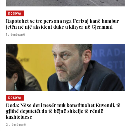
KOSOVA
Rapotohet se tre persona nga Ferizaj kanë humbur
jetën në një aksident duke u kthyer në Gjermani
1 orë më parë
KOSOVA
Deda: Nëse deri nesër nuk konstituohet Kuvendi, të
gjithë deputetët do të bëjnë shkelje të rëndë
kushtetuese
2 orë më parë