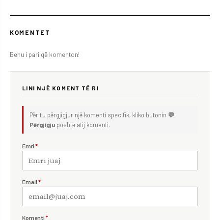
KOMENTET
Bëhu i pari që komenton!
LINI NJË KOMENT TË RI
Për t'u përgjigjur një komenti specifik, kliko butonin
💬
Përgjigju
poshtë atij komenti.
Emri
*
Email
*
Komenti
*