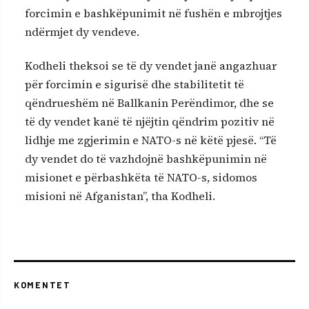
forcimin e bashkëpunimit në fushën e mbrojtjes
ndërmjet dy vendeve.
Kodheli theksoi se të dy vendet janë angazhuar
për forcimin e sigurisë dhe stabilitetit të
qëndrueshëm në Ballkanin Perëndimor, dhe se
të dy vendet kanë të njëjtin qëndrim pozitiv në
lidhje me zgjerimin e NATO-s në këtë pjesë. “Të
dy vendet do të vazhdojnë bashkëpunimin në
misionet e përbashkëta të NATO-s, sidomos
misioni në Afganistan”, tha Kodheli.
KOMENTET