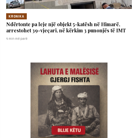
KRONIKA
Ndërtonte pa leje një objekt 5-katësh në Himarë,
arrestohet 39-vjeçari, në kërkim 3 punonjës të IMT
4 min më parë