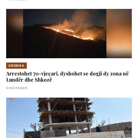
KRONIKA
Arrestohet 70-vjeçari, dyshohet se dogji dy zona në
Lundër dhe Shkozë
4 min më parë