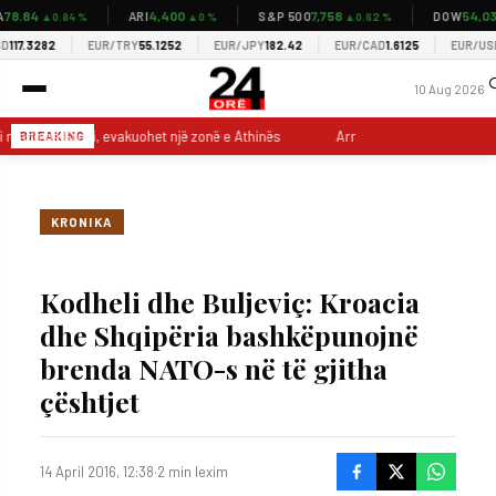
8.84
4,400
7,758
54,037
ARI
S&P 500
DOW
▲0.84 %
▲0 %
▲0.62 %
17.3282
EUR/TRY
55.1252
EUR/JPY
182.42
EUR/CAD
1.6125
EUR/USD
1.
10 Aug 2026
i madh në Greqi, evakuohet një zonë e Athinës
Arrestohet 70-vjeçari, dy
BREAKING
KRONIKA
Kodheli dhe Buljeviç: Kroacia
dhe Shqipëria bashkëpunojnë
brenda NATO-s në të gjitha
çështjet
14 April 2016, 12:38
·
2 min lexim