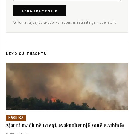
DËRGO KOMENTIN
🔒 Komenti juaj do të publikohet pas miratimit nga moderatori.
LEXO GJITHASHTU
KRONIKA
Zjarr i madh në Greqi, evakuohet një zonë e Athinës
4 min më parë