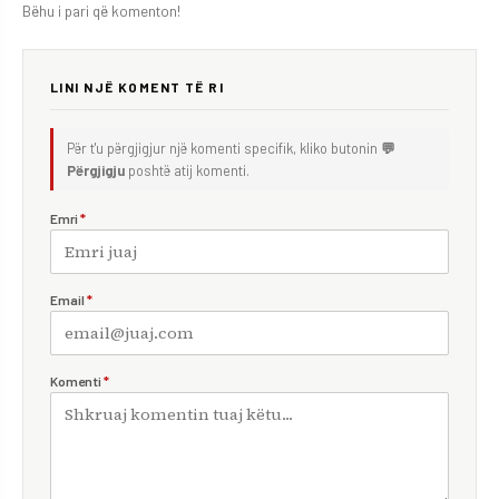
Bëhu i pari që komenton!
LINI NJË KOMENT TË RI
Për t'u përgjigjur një komenti specifik, kliko butonin
💬
Përgjigju
poshtë atij komenti.
Emri
*
Email
*
Komenti
*