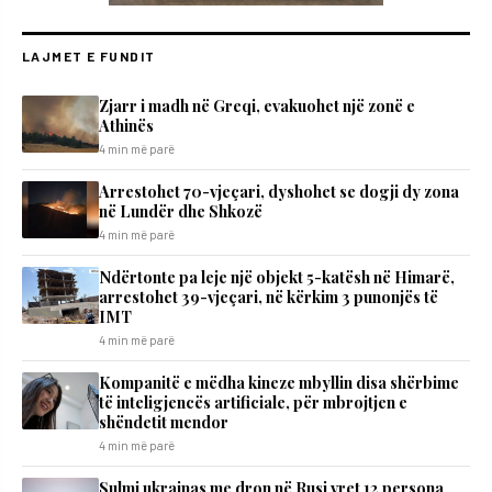
LAJMET E FUNDIT
Zjarr i madh në Greqi, evakuohet një zonë e
Athinës
4 min më parë
Arrestohet 70-vjeçari, dyshohet se dogji dy zona
në Lundër dhe Shkozë
4 min më parë
Ndërtonte pa leje një objekt 5-katësh në Himarë,
arrestohet 39-vjeçari, në kërkim 3 punonjës të
IMT
4 min më parë
Kompanitë e mëdha kineze mbyllin disa shërbime
të inteligjencës artificiale, për mbrojtjen e
shëndetit mendor
4 min më parë
Sulmi ukrainas me dron në Rusi vret 12 persona