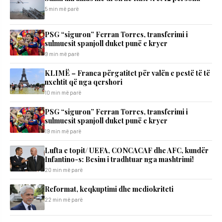
5 min më parë
PSG “siguron” Ferran Torres, transferimi i
sulmuesit spanjoll duket punë e kryer
9 min më parë
KLIMË – Franca përgatitet për valën e pestë të të
nxehtit që nga qershori
10 min më parë
PSG “siguron” Ferran Torres, transferimi i
sulmuesit spanjoll duket punë e kryer
19 min më parë
Lufta e topit/ UEFA, CONCACAF dhe AFC, kundër
Infantino-s: Besim i tradhtuar nga mashtrimi!
20 min më parë
Reformat, keqkuptimi dhe mediokriteti
22 min më parë