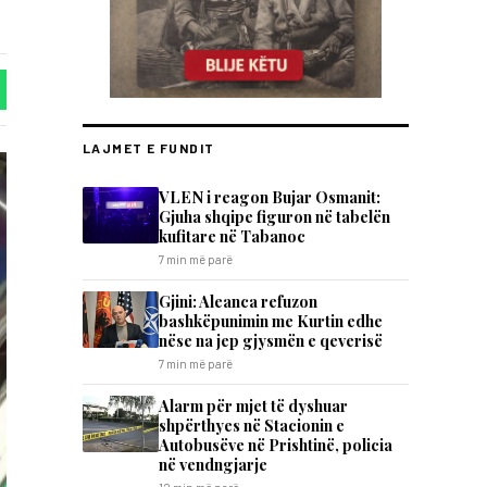
LAJMET E FUNDIT
VLEN i reagon Bujar Osmanit:
Gjuha shqipe figuron në tabelën
kufitare në Tabanoc
7 min më parë
​Gjini: Aleanca refuzon
bashkëpunimin me Kurtin edhe
nëse na jep gjysmën e qeverisë
7 min më parë
Alarm për mjet të dyshuar
shpërthyes në Stacionin e
Autobusëve në Prishtinë, policia
në vendngjarje