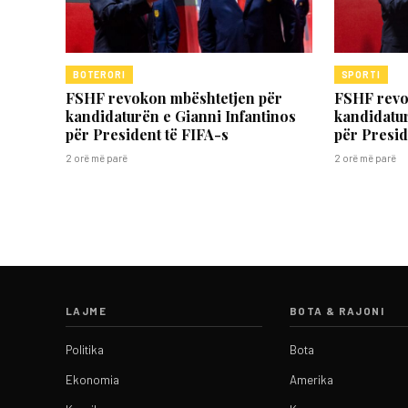
BOTERORI
SPORTI
FSHF revokon mbështetjen për
FSHF revo
kandidaturën e Gianni Infantinos
kandidatur
për President të FIFA-s
për Presid
2 orë më parë
2 orë më parë
LAJME
BOTA & RAJONI
Politika
Bota
Ekonomia
Amerika