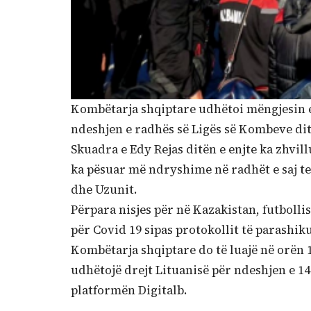
Kombëtarja shqiptare udhëtoi mëngjesin e 
ndeshjen e radhës së Ligës së Kombeve ditë
Skuadra e Edy Rejas ditën e enjte ka zhvil
ka pësuar më ndryshime në radhët e saj t
dhe Uzunit.
Përpara nisjes për në Kazakistan, futbolli
për Covid 19 sipas protokollit të parashik
Kombëtarja shqiptare do të luajë në orën 1
udhëtojë drejt Lituanisë për ndeshjen e 14
platformën Digitalb.