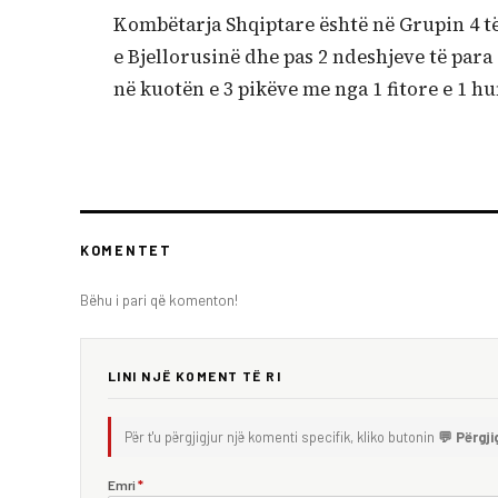
Kombëtarja Shqiptare është në Grupin 4 të
e Bjellorusinë dhe pas 2 ndeshjeve të para e
në kuotën e 3 pikëve me nga 1 fitore e 1 hu
KOMENTET
Bëhu i pari që komenton!
LINI NJË KOMENT TË RI
Për t'u përgjigjur një komenti specifik, kliko butonin
💬 Përgji
Emri
*