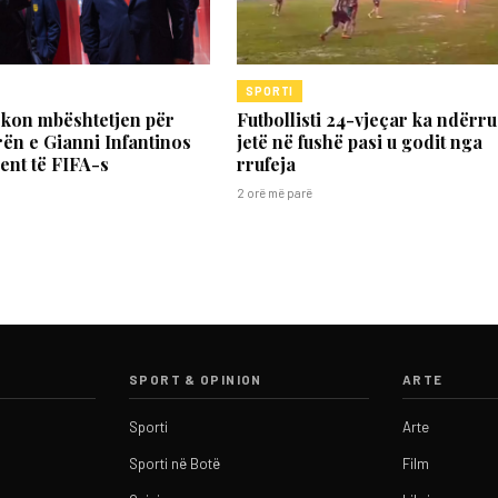
SPORTI
kon mbështetjen për
Futbollisti 24-vjeçar ka ndërr
ën e Gianni Infantinos
jetë në fushë pasi u godit nga
ent të FIFA-s
rrufeja
2 orë më parë
SPORT & OPINION
ARTE
Sporti
Arte
Sporti në Botë
Film