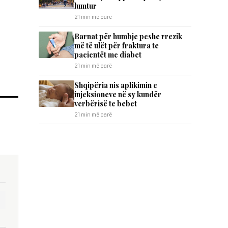
lumtur
21 min më parë
Barnat për humbje peshe rrezik
më të ulët për fraktura te
pacientët me diabet
21 min më parë
Shqipëria nis aplikimin e
injeksioneve në sy kundër
verbërisë te bebet
21 min më parë