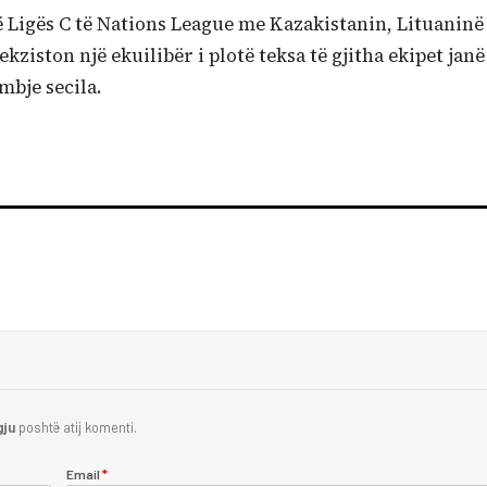
 Ligës C të Nations League me Kazakistanin, Lituaninë
kziston një ekuilibër i plotë teksa të gjitha ekipet janë
mbje secila.
gju
poshtë atij komenti.
Email
*