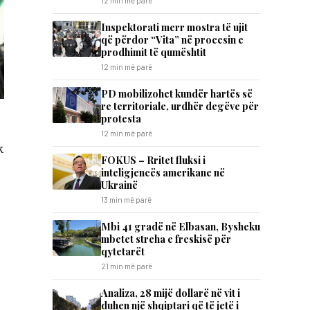
12 min më parë
Inspektorati merr mostra të ujit
që përdor “Vita” në procesin e
prodhimit të qumështit
12 min më parë
PD mobilizohet kundër hartës së
re territoriale, urdhër degëve për
protesta
12 min më parë
k
FOKUS – Rritet fluksi i
inteligjencës amerikane në
Ukrainë
13 min më parë
Mbi 41 gradë në Elbasan, Bysheku
mbetet streha e freskisë për
qytetarët
21 min më parë
Analiza, 28 mijë dollarë në vit i
duhen një shqiptari që të jetë i