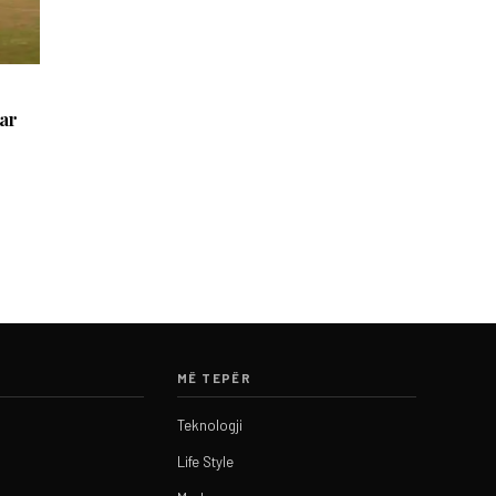
uar
MË TEPËR
Teknologji
Life Style