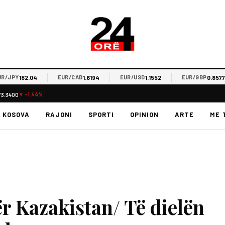
182.04
1.6194
1.1552
0.8577
PY
EUR/CAD
EUR/USD
EUR/GBP
73.3400
▼ -1.44%
KOSOVA
RAJONI
SPORTI
OPINION
ARTE
ME 
r Kazakistan/ Të dielën