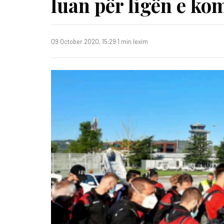
luan për ligën e ko
09 October 2020, 15:29
·
1 min lexim