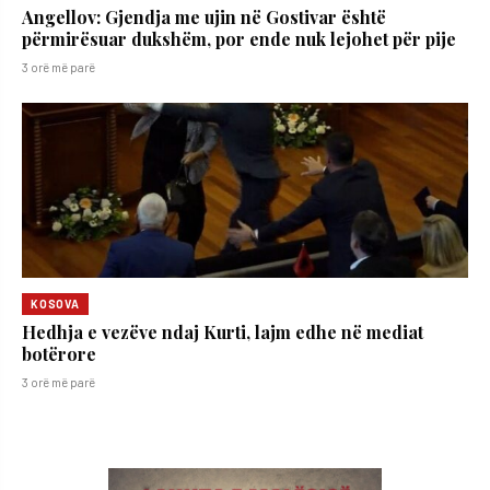
Angellov: Gjendja me ujin në Gostivar është
përmirësuar dukshëm, por ende nuk lejohet për pije
3 orë më parë
KOSOVA
Hedhja e vezëve ndaj Kurti, lajm edhe në mediat
botërore
3 orë më parë