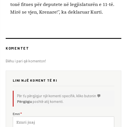
tonë fitues për deputete në legjislaturën e 11-të.
Mirë se vjen, Krenare!”, ka deklaruar Kurti.
KOMENTET
Bëhu i pari që komenton!
LINI NJË KOMENT TË RI
Për t'u përgjigjur një komenti specifik, kliko butonin
💬
Përgjigju
poshtë atij komenti.
Emri
*