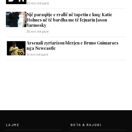
30 min më parë
Një paraqitje e rrallë në tapetin e kuq: Katie
Holmes në të bardha me të fejuarin Jason
Yarmosky
35 min më parë
Arsenali zyrtarizon blerjen e Bruno Guimaraes
nga Newcastle
51 min më parë
LAJME
BOTA & RAJONI