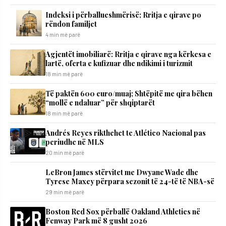
Indeksi i përballueshmërisë; Rritja e qirave po
rëndon familjet
4 min më parë
Agjentët imobiliarë: Rritja e qirave nga kërkesa e
lartë, oferta e kufizuar dhe ndikimi i turizmit
18 min më parë
Të paktën 600 euro/muaj; Shtëpitë me qira bëhen
“mollë e ndaluar” për shqiptarët
18 min më parë
Andrés Reyes rikthehet te Atlético Nacional pas
periudhe në MLS
20 min më parë
LeBron James stërvitet me Dwyane Wade dhe
Tyrese Maxey përpara sezonit të 24-të të NBA-së
29 min më parë
Boston Red Sox përballë Oakland Athletics në
Fenway Park më 8 gusht 2026