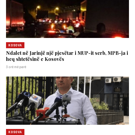
KOSOVA
Ndalet në Jarinjë një pjesëtar i MUP-it serb, MPB-ja i
heq shtetësinë e Kosovës
3 orë më parë
KOSOVA