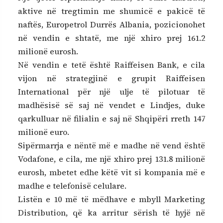
aktive në tregtimin me shumicë e pakicë të
naftës, Europetrol Durrës Albania, pozicionohet
në vendin e shtatë, me një xhiro prej 161.2
milionë eurosh.
Në vendin e tetë është Raiffeisen Bank, e cila
vijon në strategjinë e grupit Raiffeisen
International për një ulje të pilotuar të
madhësisë së saj në vendet e Lindjes, duke
qarkulluar në filialin e saj në Shqipëri rreth 147
milionë euro.
Sipërmarrja e nëntë më e madhe në vend është
Vodafone, e cila, me një xhiro prej 131.8 milionë
eurosh, mbetet edhe këtë vit si kompania më e
madhe e telefonisë celulare.
Listën e 10 më të mëdhave e mbyll Marketing
Distribution, që ka arritur sërish të hyjë në