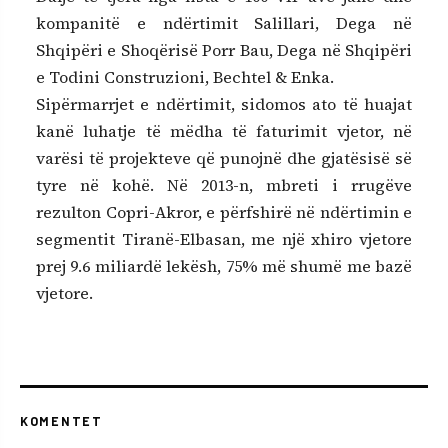
kompanitë e ndërtimit Salillari, Dega në
Shqipëri e Shoqërisë Porr Bau, Dega në Shqipëri
e Todini Construzioni, Bechtel & Enka.
Sipërmarrjet e ndërtimit, sidomos ato të huajat
kanë luhatje të mëdha të faturimit vjetor, në
varësi të projekteve që punojnë dhe gjatësisë së
tyre në kohë. Në 2013-n, mbreti i rrugëve
rezulton Copri-Akror, e përfshirë në ndërtimin e
segmentit Tiranë-Elbasan, me një xhiro vjetore
prej 9.6 miliardë lekësh, 75% më shumë me bazë
vjetore.
KOMENTET