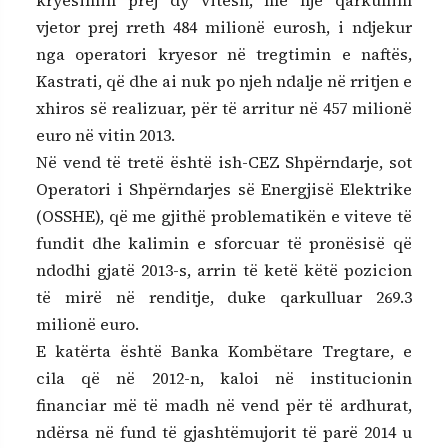
kryesimin prej dy vitesh, me një qarkullim
vjetor prej rreth 484 milionë eurosh, i ndjekur
nga operatori kryesor në tregtimin e naftës,
Kastrati, që dhe ai nuk po njeh ndalje në rritjen e
xhiros së realizuar, për të arritur në 457 milionë
euro në vitin 2013.
Në vend të tretë është ish-CEZ Shpërndarje, sot
Operatori i Shpërndarjes së Energjisë Elektrike
(OSSHE), që me gjithë problematikën e viteve të
fundit dhe kalimin e sforcuar të pronësisë që
ndodhi gjatë 2013-s, arrin të ketë këtë pozicion
të mirë në renditje, duke qarkulluar 269.3
milionë euro.
E katërta është Banka Kombëtare Tregtare, e
cila që në 2012-n, kaloi në institucionin
financiar më të madh në vend për të ardhurat,
ndërsa në fund të gjashtëmujorit të parë 2014 u