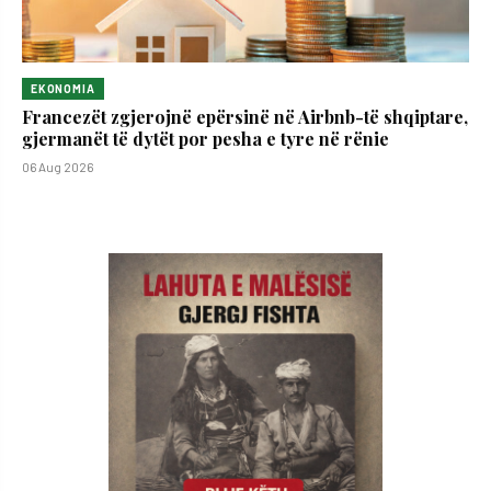
EKONOMIA
Francezët zgjerojnë epërsinë në Airbnb-të shqiptare,
gjermanët të dytët por pesha e tyre në rënie
06 Aug 2026