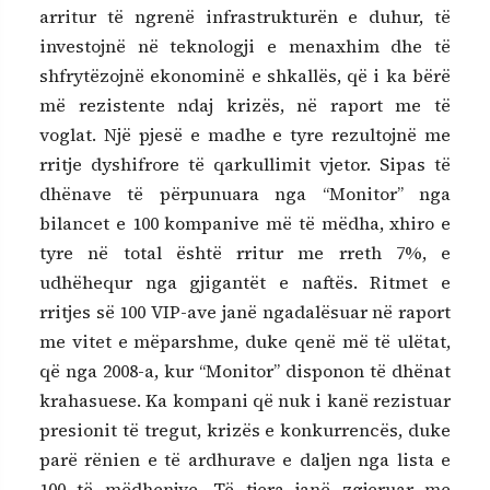
arritur të ngrenë infrastrukturën e duhur, të
investojnë në teknologji e menaxhim dhe të
shfrytëzojnë ekonominë e shkallës, që i ka bërë
më rezistente ndaj krizës, në raport me të
voglat. Një pjesë e madhe e tyre rezultojnë me
rritje dyshifrore të qarkullimit vjetor. Sipas të
dhënave të përpunuara nga “Monitor” nga
bilancet e 100 kompanive më të mëdha, xhiro e
tyre në total është rritur me rreth 7%, e
udhëhequr nga gjigantët e naftës. Ritmet e
rritjes së 100 VIP-ave janë ngadalësuar në raport
me vitet e mëparshme, duke qenë më të ulëtat,
që nga 2008-a, kur “Monitor” disponon të dhënat
krahasuese. Ka kompani që nuk i kanë rezistuar
presionit të tregut, krizës e konkurrencës, duke
parë rënien e të ardhurave e daljen nga lista e
100 të mëdhenjve. Të tjera janë zgjeruar me