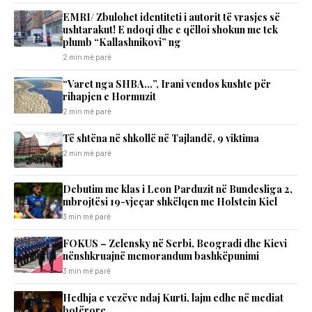
EMRI/ Zbulohet identiteti i autorit të vrasjes së
ushtarakut! E ndoqi dhe e qëlloi shokun me tek
plumb “Kallashnikovi” ng
2 min më parë
“Varet nga SHBA…”, Irani vendos kushte për
rihapjen e Hormuzit
2 min më parë
Të shtëna në shkollë në Tajlandë, 9 viktima
2 min më parë
Debutim me klas i Leon Parduzit në Bundesliga 2,
mbrojtësi 19-vjeçar shkëlqen me Holstein Kiel
3 min më parë
FOKUS – Zelensky në Serbi, Beogradi dhe Kievi
nënshkruajnë memorandum bashkëpunimi
3 min më parë
Hedhja e vezëve ndaj Kurti, lajm edhe në mediat
botërore