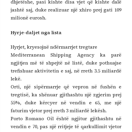
dhjetëshe, pasi kishte disa vjet që kishte dalë
jashtë saj, duke realizuar një xhiro prej gati 109
milionë eurosh.
Hyrje-daljet nga lista
Hyrjet, kryesojnë ndërmarrjet tregtare
Mediterranean Shipping Agency ka parë
ngjitjen më të shpejtë në listë, duke pothuajse
trefishuar aktivitetin e saj, në rreth 3.5 miliardë
lekë.
Orti, një sipërmarrje që vepron në fushën e
tregtisë, ka shënuar gjithashtu një zgjerim prej
55%, duke kërcyer në vendin e 65, me një
faturim vjetor prej rreth 3 miliardë lekësh.
Porto Romano Oil është ngjitur gjithashtu në
vendin e 70, pas një rritjeje të qarkullimit vjetor