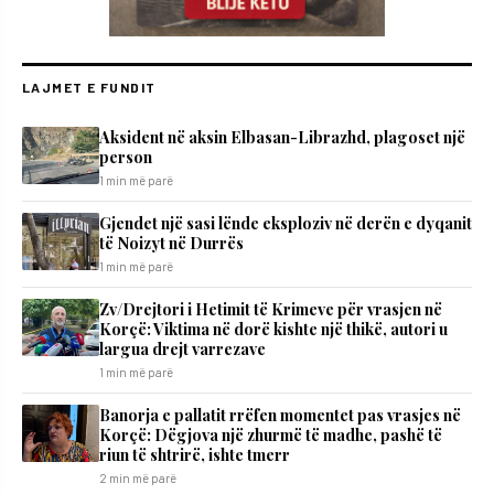
LAJMET E FUNDIT
Aksident në aksin Elbasan-Librazhd, plagoset një
person
1 min më parë
Gjendet një sasi lënde eksploziv në derën e dyqanit
të Noizyt në Durrës
1 min më parë
Zv/Drejtori i Hetimit të Krimeve për vrasjen në
Korçë: Viktima në dorë kishte një thikë, autori u
largua drejt varrezave
1 min më parë
Banorja e pallatit rrëfen momentet pas vrasjes në
Korçë: Dëgjova një zhurmë të madhe, pashë të
riun të shtrirë, ishte tmerr
2 min më parë