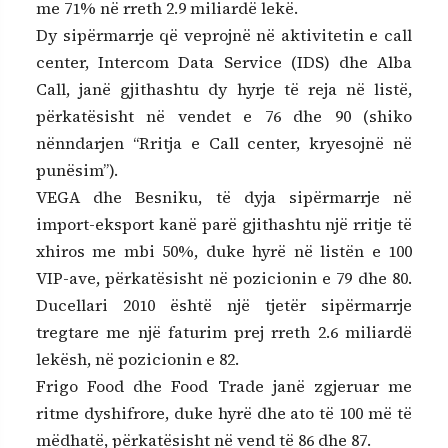
me 71% në rreth 2.9 miliardë lekë.
Dy sipërmarrje që veprojnë në aktivitetin e call
center, Intercom Data Service (IDS) dhe Alba
Call, janë gjithashtu dy hyrje të reja në listë,
përkatësisht në vendet e 76 dhe 90 (shiko
nënndarjen “Rritja e Call center, kryesojnë në
punësim”).
VEGA dhe Besniku, të dyja sipërmarrje në
import-eksport kanë parë gjithashtu një rritje të
xhiros me mbi 50%, duke hyrë në listën e 100
VIP-ave, përkatësisht në pozicionin e 79 dhe 80.
Ducellari 2010 është një tjetër sipërmarrje
tregtare me një faturim prej rreth 2.6 miliardë
lekësh, në pozicionin e 82.
Frigo Food dhe Food Trade janë zgjeruar me
ritme dyshifrore, duke hyrë dhe ato të 100 më të
mëdhatë, përkatësisht në vend të 86 dhe 87.