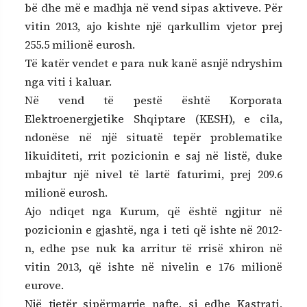
bë dhe më e madhja në vend sipas aktiveve. Për
vitin 2013, ajo kishte një qarkullim vjetor prej
255.5 milionë eurosh.
Të katër vendet e para nuk kanë asnjë ndryshim
nga viti i kaluar.
Në vend të pestë është Korporata
Elektroenergjetike Shqiptare (KESH), e cila,
ndonëse në një situatë tepër problematike
likuiditeti, rrit pozicionin e saj në listë, duke
mbajtur një nivel të lartë faturimi, prej 209.6
milionë eurosh.
Ajo ndiqet nga Kurum, që është ngjitur në
pozicionin e gjashtë, nga i teti që ishte në 2012-
n, edhe pse nuk ka arritur të rrisë xhiron në
vitin 2013, që ishte në nivelin e 176 milionë
eurove.
Një tjetër sipërmarrje nafte, si edhe Kastrati,