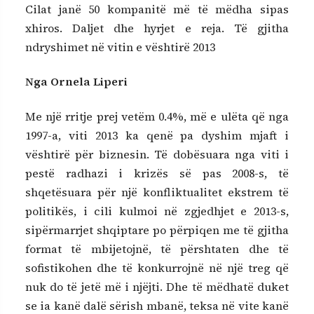
Cilat janë 50 kompanitë më të mëdha sipas
xhiros. Daljet dhe hyrjet e reja. Të gjitha
ndryshimet në vitin e vështirë 2013
Nga Ornela Liperi
Me një rritje prej vetëm 0.4%, më e ulëta që nga
1997-a, viti 2013 ka qenë pa dyshim mjaft i
vështirë për biznesin. Të dobësuara nga viti i
pestë radhazi i krizës së pas 2008-s, të
shqetësuara për një konfliktualitet ekstrem të
politikës, i cili kulmoi në zgjedhjet e 2013-s,
sipërmarrjet shqiptare po përpiqen me të gjitha
format të mbijetojnë, të përshtaten dhe të
sofistikohen dhe të konkurrojnë në një treg që
nuk do të jetë më i njëjti. Dhe të mëdhatë duket
se ia kanë dalë sërish mbanë, teksa në vite kanë