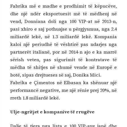
Fabrika më e madhe e prodhimit të këpucëve,
dhe një ndër eksportuesit më të mëdhenj në
vend, Donniana doli nga 100 VIP-at në 2013-n,
pasi xhiro e saj pothuajse u përgjysmua, nga 2.4
miliardë lekë, në 1.3 miliardë lekë. Kompania
kaloi një periudhë të vështirë pas ndarjes nga
partnerët italianë, por në 2014-n ajo e ka marrë
sërish veten, pas sigurimit të kontratave të
mëdha të shitjes në shumë vende në Europë e
botë, sipas drejtueses së saj, Donika Mici.
Fabrika e Çimentos në Elbasan ka shënuar një
performancë negative, me një rënie prej 20%, në
rreth 1.8 miliardë lekë.
Ulje-ngritjet e kompanive të rrugëve
Dalje të tjera nga lista e 100 VIP-ave janë dhe