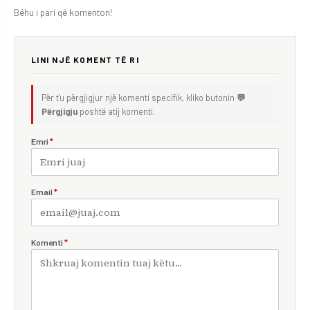
Bëhu i pari që komenton!
LINI NJË KOMENT TË RI
Për t'u përgjigjur një komenti specifik, kliko butonin
💬
Përgjigju
poshtë atij komenti.
Emri
*
Email
*
Komenti
*