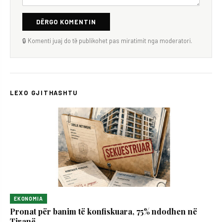
DËRGO KOMENTIN
🔒 Komenti juaj do të publikohet pas miratimit nga moderatori.
LEXO GJITHASHTU
EKONOMIA
Pronat për banim të konfiskuara, 75% ndodhen në
Tiranë