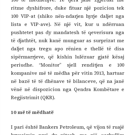
ritme dyshifrore, duke fituar një pozicion tek
100 VIP-at (shiko nën-ndarjen hyrje daljet nga
lista e VIP-ave). Në një vit, kur u ndërruan
pushtetet pas dy mandatesh të qeverisura nga
të djathtët, nuk kanë munguar as surprizat me
daljet nga tregu apo rënien e thellë të disa
sipërmarrjeve, që kishin lulëzuar gjatë kësaj
periudhe. “Monitor” sjell renditjen e 100
kompanive më të mëdha për vitin 2013, hartuar
në bazë të të dhënave të bilanceve, që na janë
vënë në dispozicion nga Qendra Kombëtare e
Regjistrimit (QKR).
10 më të mëdhatë
I pari është Bankers Petroleum, që vijon të ruajë