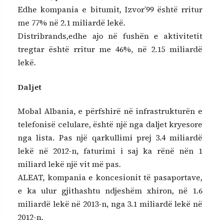
Edhe kompania e bitumit, Izvor’99 është rritur
me 77% në 2.1 miliardë lekë.
Distribrands,edhe ajo në fushën e aktivitetit
tregtar është rritur me 46%, në 2.15 miliardë
lekë.
Daljet
Mobal Albania, e përfshirë në infrastrukturën e
telefonisë celulare, është një nga daljet kryesore
nga lista. Pas një qarkullimi prej 3.4 miliardë
lekë në 2012-n, faturimi i saj ka rënë nën 1
miliard lekë një vit më pas.
ALEAT, kompania e koncesionit të pasaportave,
e ka ulur gjithashtu ndjeshëm xhiron, në 1.6
miliardë lekë në 2013-n, nga 3.1 miliardë lekë në
2012-n.