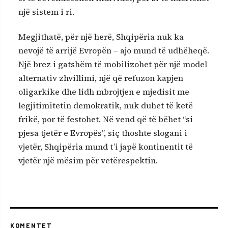
një sistem i ri.
Megjithatë, për një herë, Shqipëria nuk ka
nevojë të arrijë Evropën – ajo mund të udhëheqë.
Një brez i gatshëm të mobilizohet për një model
alternativ zhvillimi, një që refuzon kapjen
oligarkike dhe lidh mbrojtjen e mjedisit me
legjitimitetin demokratik, nuk duhet të ketë
frikë, por të festohet. Në vend që të bëhet “si
pjesa tjetër e Evropës”, siç thoshte slogani i
vjetër, Shqipëria mund t’i japë kontinentit të
vjetër një mësim për vetërespektin.
KOMENTET