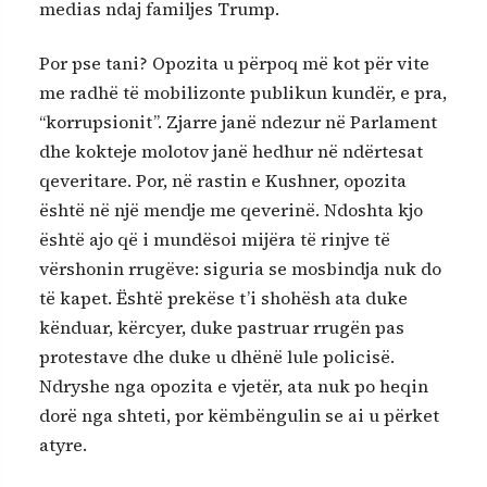
medias ndaj familjes Trump.
Por pse tani? Opozita u përpoq më kot për vite
me radhë të mobilizonte publikun kundër, e pra,
“korrupsionit”. Zjarre janë ndezur në Parlament
dhe kokteje molotov janë hedhur në ndërtesat
qeveritare. Por, në rastin e Kushner, opozita
është në një mendje me qeverinë. Ndoshta kjo
është ajo që i mundësoi mijëra të rinjve të
vërshonin rrugëve: siguria se mosbindja nuk do
të kapet. Është prekëse t’i shohësh ata duke
kënduar, kërcyer, duke pastruar rrugën pas
protestave dhe duke u dhënë lule policisë.
Ndryshe nga opozita e vjetër, ata nuk po heqin
dorë nga shteti, por këmbëngulin se ai u përket
atyre.