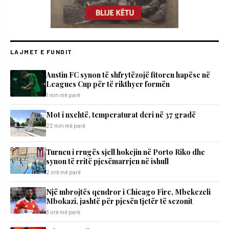
LAJMET E FUNDIT
Austin FC synon të shfrytëzojë fitoren hapëse në
Leagues Cup për të rikthyer formën
1 min më parë
Mot i nxehtë, temperaturat deri në 37 gradë
22 min më parë
Turneu i rrugës sjell hokejin në Porto Riko dhe
synon të rritë pjesëmarrjen në ishull
2 orë më parë
Një mbrojtës qendror i Chicago Fire, Mbekezeli
Mbokazi, jashtë për pjesën tjetër të sezonit
3 orë më parë