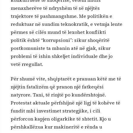
menaxherëve të ndryshëm të së njëjtës
trajektore të pashmangshme. Me politikën e
reduktuar në sundim teknokratik, e vetmja lente
përmes së cilës mund të lexohet konflikti
politik është “korrupsioni”: sikur shoqëritë
postkomuniste ta mbanin atë në gjak, sikur
problemi të ishin shkeljet individuale dhe jo
vetë rregullat.
Për shumë vite, shqiptarët e pranuan këtë me të
njëjtin fatalizëm që pranon një fatkeqësi
natyrore. Tani, të rinjtë po kundërshtojnë.
Protestat aktuale përfshijnë një ligj të kohëve të
fundit mbi investimet strategjike, i cili
përforcon kapjen oligarkike të shtetit. Kjo u
përshkallëzua kur makineritë e rënda u