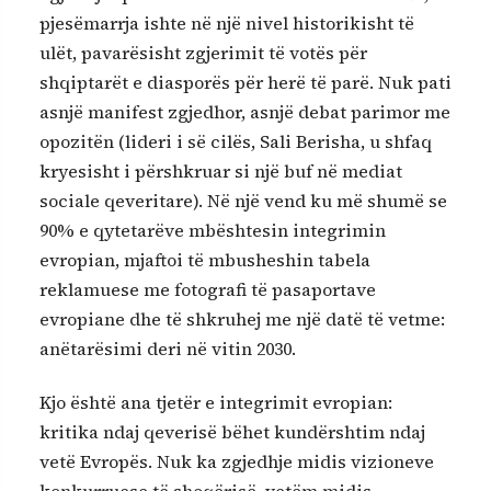
pjesëmarrja ishte në një nivel historikisht të
ulët, pavarësisht zgjerimit të votës për
shqiptarët e diasporës për herë të parë. Nuk pati
asnjë manifest zgjedhor, asnjë debat parimor me
opozitën (lideri i së cilës, Sali Berisha, u shfaq
kryesisht i përshkruar si një buf në mediat
sociale qeveritare). Në një vend ku më shumë se
90% e qytetarëve mbështesin integrimin
evropian, mjaftoi të mbusheshin tabela
reklamuese me fotografi të pasaportave
evropiane dhe të shkruhej me një datë të vetme:
anëtarësimi deri në vitin 2030.
Kjo është ana tjetër e integrimit evropian:
kritika ndaj qeverisë bëhet kundërshtim ndaj
vetë Evropës. Nuk ka zgjedhje midis vizioneve
konkurruese të shoqërisë, vetëm midis