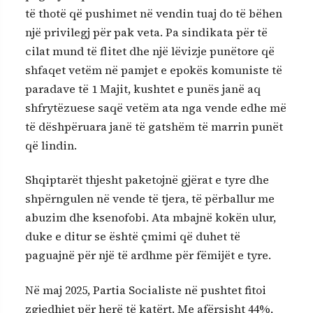
të thotë që pushimet në vendin tuaj do të bëhen
një privilegj për pak veta. Pa sindikata për të
cilat mund të flitet dhe një lëvizje punëtore që
shfaqet vetëm në pamjet e epokës komuniste të
paradave të 1 Majit, kushtet e punës janë aq
shfrytëzuese saqë vetëm ata nga vende edhe më
të dëshpëruara janë të gatshëm të marrin punët
që lindin.
Shqiptarët thjesht paketojnë gjërat e tyre dhe
shpërngulen në vende të tjera, të përballur me
abuzim dhe ksenofobi. Ata mbajnë kokën ulur,
duke e ditur se është çmimi që duhet të
paguajnë për një të ardhme për fëmijët e tyre.
Në maj 2025, Partia Socialiste në pushtet fitoi
zgjedhjet për herë të katërt. Me afërsisht 44%,