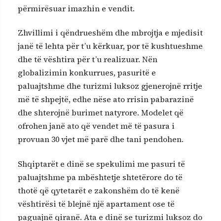
përmirësuar imazhin e vendit.
Zhvillimi i qëndrueshëm dhe mbrojtja e mjedisit
janë të lehta për t’u kërkuar, por të kushtueshme
dhe të vështira për t’u realizuar. Nën
globalizimin konkurrues, pasuritë e
paluajtshme dhe turizmi luksoz gjenerojnë rritje
më të shpejtë, edhe nëse ato rrisin pabarazinë
dhe shterojnë burimet natyrore. Modelet që
ofrohen janë ato që vendet më të pasura i
provuan 30 vjet më parë dhe tani pendohen.
Shqiptarët e dinë se spekulimi me pasuri të
paluajtshme pa mbështetje shtetërore do të
thotë që qytetarët e zakonshëm do të kenë
vështirësi të blejnë një apartament ose të
paguajnë qiranë. Ata e dinë se turizmi luksoz do