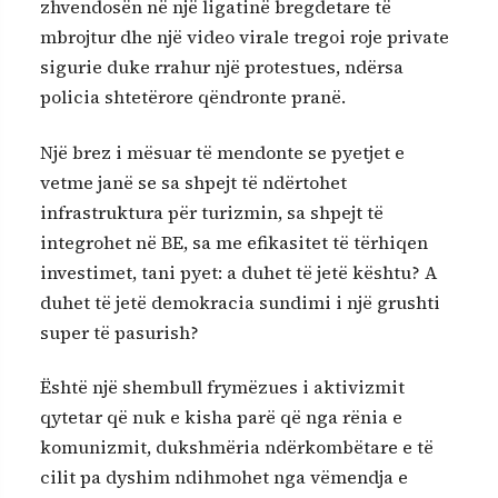
zhvendosën në një ligatinë bregdetare të
mbrojtur dhe një video virale tregoi roje private
sigurie duke rrahur një protestues, ndërsa
policia shtetërore qëndronte pranë.
Një brez i mësuar të mendonte se pyetjet e
vetme janë se sa shpejt të ndërtohet
infrastruktura për turizmin, sa shpejt të
integrohet në BE, sa me efikasitet të tërhiqen
investimet, tani pyet: a duhet të jetë kështu? A
duhet të jetë demokracia sundimi i një grushti
super të pasurish?
Është një shembull frymëzues i aktivizmit
qytetar që nuk e kisha parë që nga rënia e
komunizmit, dukshmëria ndërkombëtare e të
cilit pa dyshim ndihmohet nga vëmendja e