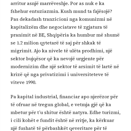
arritur asnjë marrëveshje. Por as nuk e ka
fshehur entuziazmin. Kush mund ta fajësojë?
Pas dekadash tranzicioni nga komunizmi në
kapitalizëm dhe negociatave të zgjatura të
pranimit në BE, Shqipëria ka humbur më shumë
se 1.2 milion qytetarë të saj për shkak të
migrimit. Ajo ka nivele të ulëta prodhimi, një
sektor bujqësor që ka nevojë urgjente për
modernizim dhe një sektor të arsimit të lartë në
krizë që nga privatizimi i universiteteve të
viteve 1990.
Pa kapital industrial, financiar apo njerëzor për
të ofruar në tregun global, e vetmja gjë që ka
mbetur për t’u shitur është natyra. Edhe turizmi,
i cili kohët e fundit është në rritje, ka kërkuar
një fushatë të përbashkët qeveritare për të