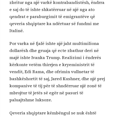
zbritur nga një varkë kontrabandistësh, ëndrra
e saj do të ishte shkatërruar në një nga ato
qendrat e paraburgimit të emigrantëve që
qeveria shqiptare ka ndërtuar së fundmi me
Italinë.
Por varka në fjalë ishte një jaht multimiliona
dollarësh dhe gruaja që ecte zbathur deri në
majë ishte Ivanka Trump. Realizimi i ëndrrës
kërkonte vetëm thirrjen e kryeministrit të
vendit, Edi Rama, dhe ofrimin vullnetar të
bashkëshortit të saj, Jared Kushner, dhe një prej
kompanive të tij për të shndërruar një zonë të
mbrojtur të jetës së egër në pasuri të
paluajtshme luksoze.
Qeveria shqiptare këmbëngul se nuk është