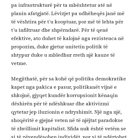
pa infrastrukturë për ta mbështetur atë në
planin afatgjatë. Lëvizjet pa udhëheqës janë më
të vështira për t’u kooptuar, por më të lehta për
t’u infiltruar dhe shpërndarë. Për të qenë
efektive, ato duhet të kalojnë nga rezistenca në
propozim, duke gjetur unitetin politik të
shtypur duke u mbledhur rreth një kauze të
vetme.
Megjithatë, për sa kohë që politika demokratike
kapet nga pakica e pasur, politikanët vijnë e
shkojnë, gjyqet kundër korrupsionit kënaqin
dëshirën për të ndëshkuar dhe aktivizmi
qytetar jep iluzionin e ndryshimit. Një nga një,
shoqëritë e gjejnë veten në të njëjtat paradokse
të zhvillimit kapitalist. Sfida nuk është vetëm se
si të zëvendësohen individët, por si të ndërtohet