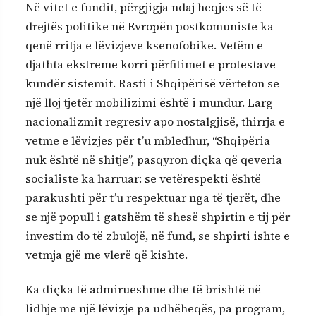
Në vitet e fundit, përgjigja ndaj heqjes së të
drejtës politike në Evropën postkomuniste ka
qenë rritja e lëvizjeve ksenofobike. Vetëm e
djathta ekstreme korri përfitimet e protestave
kundër sistemit. Rasti i Shqipërisë vërteton se
një lloj tjetër mobilizimi është i mundur. Larg
nacionalizmit regresiv apo nostalgjisë, thirrja e
vetme e lëvizjes për t’u mbledhur, “Shqipëria
nuk është në shitje”, pasqyron diçka që qeveria
socialiste ka harruar: se vetërespekti është
parakushti për t’u respektuar nga të tjerët, dhe
se një popull i gatshëm të shesë shpirtin e tij për
investim do të zbulojë, në fund, se shpirti ishte e
vetmja gjë me vlerë që kishte.
Ka diçka të admirueshme dhe të brishtë në
lidhje me një lëvizje pa udhëheqës, pa program,