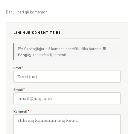
Bëhu i pari që komenton!
LINI NJË KOMENT TË RI
Për t'u përgjigjur një komenti specifik, kliko butonin
💬
Përgjigju
poshtë atij komenti.
Emri
*
Email
*
Komenti
*