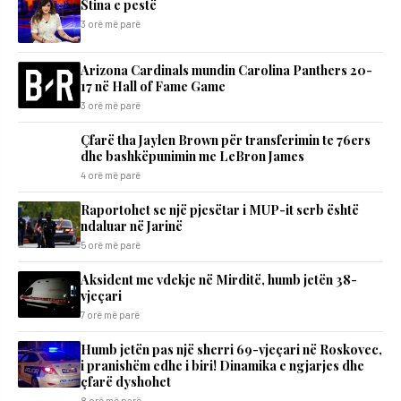
Stina e pestë
3 orë më parë
Arizona Cardinals mundin Carolina Panthers 20-
17 në Hall of Fame Game
3 orë më parë
Çfarë tha Jaylen Brown për transferimin te 76ers
dhe bashkëpunimin me LeBron James
4 orë më parë
Raportohet se një pjesëtar i MUP-it serb është
ndaluar në Jarinë
5 orë më parë
Aksident me vdekje në Mirditë, humb jetën 38-
vjeçari
7 orë më parë
Humb jetën pas një sherri 69-vjeçari në Roskovec,
i pranishëm edhe i biri! Dinamika e ngjarjes dhe
çfarë dyshohet
8 orë më parë