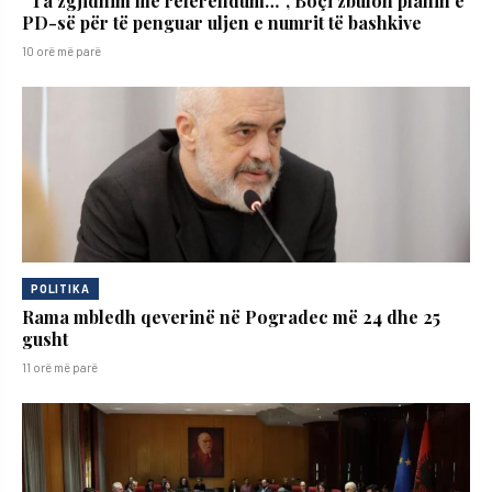
“Ta zgjidhim me referendum…”, Boçi zbulon planin e
PD-së për të penguar uljen e numrit të bashkive
10 orë më parë
POLITIKA
Rama mbledh qeverinë në Pogradec më 24 dhe 25
gusht
11 orë më parë