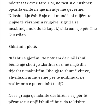
ndërtesat qeveritare. Por, në rastin e Kushner,
opozita është në një mendje me qeverinë.
Ndoshta kjo është ajo që i mundësoi mijëra të
rinjve të vërshonin rrugëve: siguria se
mosbindja nuk do të kapet.”, shkruan ajo për The
Guardian.
Shkrimi i plotë:
“Kështu e gjetëm. Ne notuam deri në ishull,
bëmë një shëtitje zbathur deri në majë dhe
thjesht u mahnitëm. Dhe gjatë shumë viteve,
zhvilluam mundësinë për të ndihmuar në
realizimin e potencialit të tij”.
Nëse gruaja që ndante dëshirën e saj për të
përmirësuar një ishull të huaj do të kishte