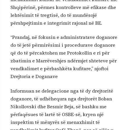
Shqipërinë, përmes kontrolleve më efikase dhe
lehtësimit të tregtisë, do të mundësojë
përshpejtimin e integrimit rajonal në BE.
“Prandaj, në fokusin e administratave doganore
do të jetë përmirësimi i procedurave doganore
që do të përcaktohen me Protokollin e ri për
zbatimin e Marrëveshjes ndërmjet shteteve për
vendkalimet e përbashkëta kufitare,” njoftoi
Drejtoria e Doganave
Informuan se delegacione nga të dy drejtoritë
doganore, të udhëhequra nga drejtorët Boban
Nikollovski dhe Besmir Beja, së bashku me
përfaqësues të lartë të OSBE-së, kryen një
inspektim të mënyrës së menaxhimit të
vendkalimit kufitar Qafë Thanë, pas së cilës u