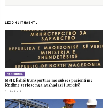
LEXO GJITHASHTU
MAQEDONIA
MSH: Është transportuar me sukses pacienti me
lëndime serioze nga Kushadasi i Turqisë
4 orë më parë