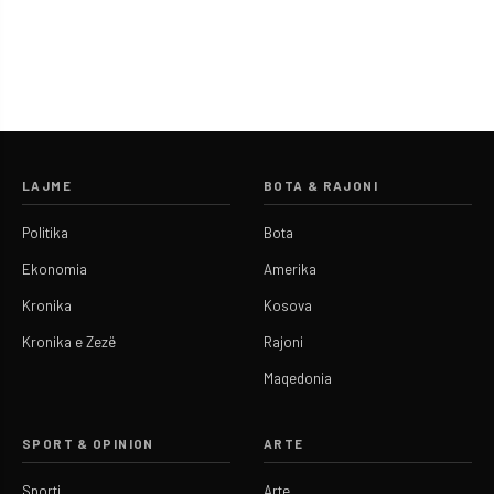
LAJME
BOTA & RAJONI
Politika
Bota
Ekonomia
Amerika
Kronika
Kosova
Kronika e Zezë
Rajoni
Maqedonia
SPORT & OPINION
ARTE
Sporti
Arte