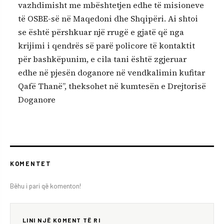
vazhdimisht me mbështetjen edhe të misioneve
të OSBE-së në Maqedoni dhe Shqipëri. Ai shtoi
se është përshkuar një rrugë e gjatë që nga
krijimi i qendrës së parë policore të kontaktit
për bashkëpunim, e cila tani është zgjeruar
edhe në pjesën doganore në vendkalimin kufitar
Qafë Thanë”, theksohet në kumtesën e Drejtorisë
Doganore
KOMENTET
Bëhu i pari që komenton!
LINI NJË KOMENT TË RI