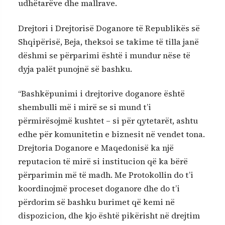
udhëtarëve dhe mallrave.
Drejtori i Drejtorisë Doganore të Republikës së
Shqipërisë, Beja, theksoi se takime të tilla janë
dëshmi se përparimi është i mundur nëse të
dyja palët punojnë së bashku.
“Bashkëpunimi i drejtorive doganore është
shembulli më i mirë se si mund t’i
përmirësojmë kushtet – si për qytetarët, ashtu
edhe për komunitetin e biznesit në vendet tona.
Drejtoria Doganore e Maqedonisë ka një
reputacion të mirë si institucion që ka bërë
përparimin më të madh. Me Protokollin do t’i
koordinojmë proceset doganore dhe do t’i
përdorim së bashku burimet që kemi në
dispozicion, dhe kjo është pikërisht në drejtim