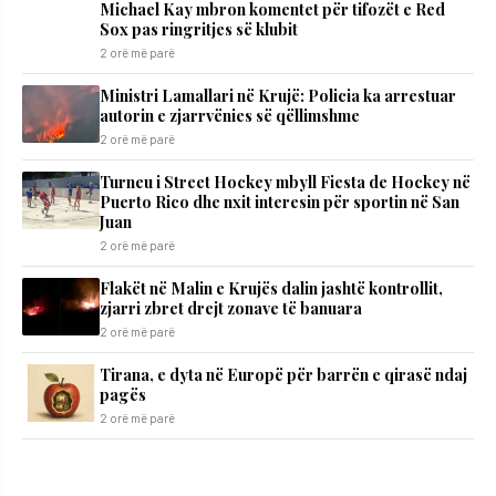
Michael Kay mbron komentet për tifozët e Red
Sox pas ringritjes së klubit
2 orë më parë
Ministri Lamallari në Krujë: Policia ka arrestuar
autorin e zjarrvënies së qëllimshme
2 orë më parë
Turneu i Street Hockey mbyll Fiesta de Hockey në
Puerto Rico dhe nxit interesin për sportin në San
Juan
2 orë më parë
Flakët në Malin e Krujës dalin jashtë kontrollit,
zjarri zbret drejt zonave të banuara
2 orë më parë
Tirana, e dyta në Europë për barrën e qirasë ndaj
pagës
2 orë më parë