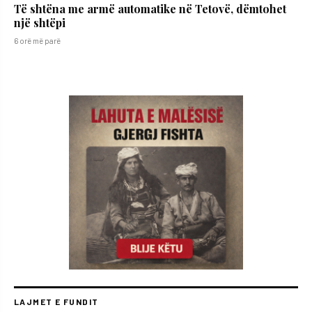
Të shtëna me armë automatike në Tetovë, dëmtohet
një shtëpi
6 orë më parë
LAJMET E FUNDIT