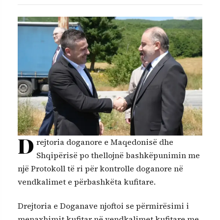
D
rejtoria doganore e Maqedonisë dhe
Shqipërisë po thellojnë bashkëpunimin me
një Protokoll të ri për kontrolle doganore në
vendkalimet e përbashkëta kufitare.
Drejtoria e Doganave njoftoi se përmirësimi i
menaxhimit kufitar në vendkalimet kufitare me