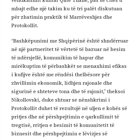
mbajt edhe një takim ku të tri palët diskutuan
për zbatimin praktik të Marrëveshjes dhe
Protokollit.
“Bashkëpunimi me Shqipërinë është shndërruar
në një partneritet të vërtetë të bazuar në besim
të ndërsjellë, komunikim të hapur dhe
mirëkuptim të përbashkët se menaxhimi efikas
i kufijve është me rëndësi thelbësore për
zhvillimin ekonomik, lidhjen rajonale dhe
sigurinë e shteteve tona dhe të rajonit,” theksoi
Nikollovski, duke shtuar se nënshkrimi i
Protokollit duhet të rezultojë në uljen e kohës së
pritjes dhe në përshpejtimin e qarkullimit të
tregtisë, rritjen e besimit të komunitetit të
biznesit dhe përshpejtimin e lëvizjes së