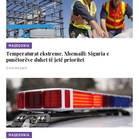
MAQEDONIA
Temperaturat ekstreme, Xhemaili: Siguria e
punëtorëve duhet të jetë prioritet
5 orë më parë
MAQEDONIA