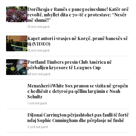
Dorëheqja e Ramës e panegociueshme! Katër orë
revoltë, mbyllet dita e 70-të e protestave: “Nesër
më shumë!”
13 min më parë
Kapet autori i vrasjes në Korçë, pranë banesës së
tij (VIDEO)
15 min më parë
Portland Timbers presin Club América në
përballjen kryesore të Leagues Cup
59 min më parë
Menaxheri i White Sox pranon se vizita në gropën
e hedhësit e detyroi pa qëllim largimin e Noah
Schultz
1 orë më parë
DiJonai Carrington përjashtohet pas faulli të fortë
ndaj Sophie Cunningham dhe përplasje në fushë
2 orë më parë