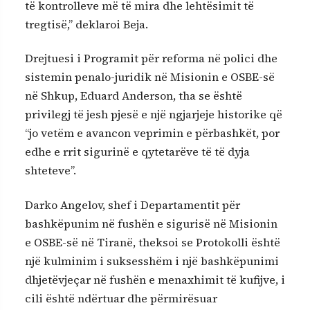
të kontrolleve më të mira dhe lehtësimit të
tregtisë,” deklaroi Beja.
Drejtuesi i Programit për reforma në polici dhe
sistemin penalo-juridik në Misionin e OSBE-së
në Shkup, Eduard Anderson, tha se është
privilegj të jesh pjesë e një ngjarjeje historike që
“jo vetëm e avancon veprimin e përbashkët, por
edhe e rrit sigurinë e qytetarëve të të dyja
shteteve”.
Darko Angelov, shef i Departamentit për
bashkëpunim në fushën e sigurisë në Misionin
e OSBE-së në Tiranë, theksoi se Protokolli është
një kulminim i suksesshëm i një bashkëpunimi
dhjetëvjeçar në fushën e menaxhimit të kufijve, i
cili është ndërtuar dhe përmirësuar