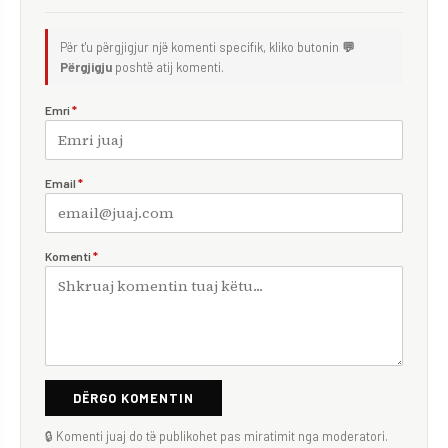
Për t'u përgjigjur një komenti specifik, kliko butonin
💬
Përgjigju
poshtë atij komenti.
Emri
*
Email
*
Komenti
*
DËRGO KOMENTIN
🔒 Komenti juaj do të publikohet pas miratimit nga moderatori.