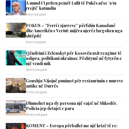
A mund t’i priten pemët Lulit të Pukës nëse ‘a tu
rrejtë’ katundin
5 min më parë
FOKUS – ”Ferri i zjarreve” përfshin Kanadanë
dhe Amerikën e Veriut: mijëra njerëz largohen nga
shtëpitë
6 min më parë
Qëndrimi i Zelenskyt për Kosovën nxit reagime të
ashpra, politikani ukrainas: Pështymë në fytyrën e
një vendi mik
16 min më parë
Gonxhja: Vijojnë punimet për restaurimin e mureve
antike në Durrës
17 min më parë
Dhunohet nga dy persona një vajzë në Shkodër,
Policia jep detajet e para
19 min më parë
KOMENT – Evropa përballet me një krizë të re: