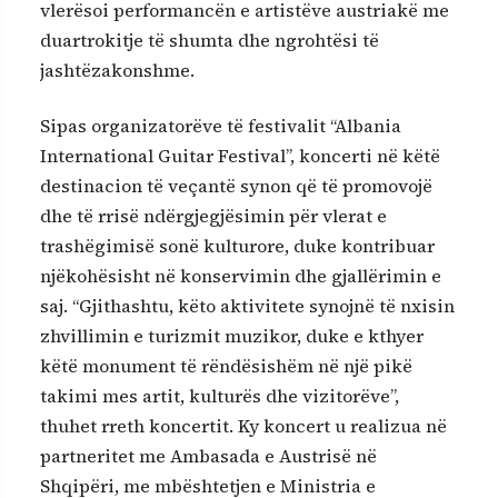
vlerësoi performancën e artistëve austriakë me
duartrokitje të shumta dhe ngrohtësi të
jashtëzakonshme.
Sipas organizatorëve të festivalit “Albania
International Guitar Festival”, koncerti në këtë
destinacion të veçantë synon që të promovojë
dhe të rrisë ndërgjegjësimin për vlerat e
trashëgimisë sonë kulturore, duke kontribuar
njëkohësisht në konservimin dhe gjallërimin e
saj. “Gjithashtu, këto aktivitete synojnë të nxisin
zhvillimin e turizmit muzikor, duke e kthyer
këtë monument të rëndësishëm në një pikë
takimi mes artit, kulturës dhe vizitorëve”,
thuhet rreth koncertit. Ky koncert u realizua në
partneritet me Ambasada e Austrisë në
Shqipëri, me mbështetjen e Ministria e