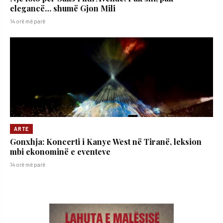
elegancë… shumë Gjon Mili
14 orë më parë
ARTE
Gonxhja: Koncerti i Kanye West në Tiranë, leksion
mbi ekonominë e eventeve
14 orë më parë