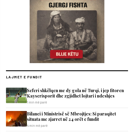
LAJMET E FUNDIT
Seferi shkëlqen me dy gola në Turqi, i jep fitoren
Kayserisporit dhe zgjidhet lojtari i ndeshjes
1 min më parë
Bilanci i Ministrisë së Mbrojtjes: Si paraqitet
situata me zjarret në 24 orët e fundit
4 min më parë