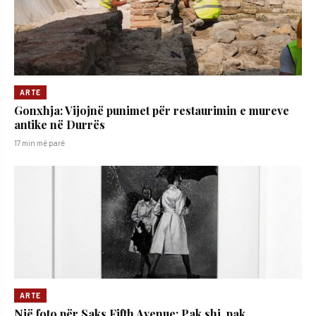
ARTE
Gonxhja: Vijojnë punimet për restaurimin e mureve
antike në Durrës
17 min më parë
ARTE
Një foto për Saks Fifth Avenue: Pak shi, pak