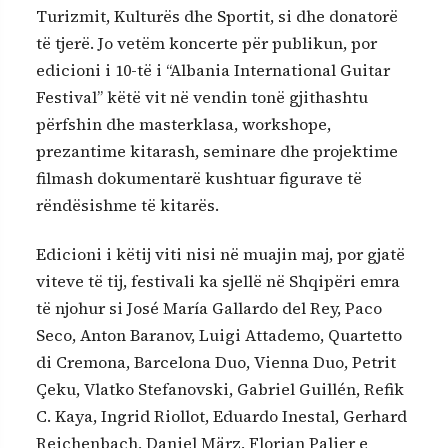
Turizmit, Kulturës dhe Sportit, si dhe donatorë
të tjerë. Jo vetëm koncerte për publikun, por
edicioni i 10-të i “Albania International Guitar
Festival” këtë vit në vendin tonë gjithashtu
përfshin dhe masterklasa, workshope,
prezantime kitarash, seminare dhe projektime
filmash dokumentarë kushtuar figurave të
rëndësishme të kitarës.
Edicioni i këtij viti nisi në muajin maj, por gjatë
viteve të tij, festivali ka sjellë në Shqipëri emra
të njohur si José María Gallardo del Rey, Paco
Seco, Anton Baranov, Luigi Attademo, Quartetto
di Cremona, Barcelona Duo, Vienna Duo, Petrit
Çeku, Vlatko Stefanovski, Gabriel Guillén, Refik
C. Kaya, Ingrid Riollot, Eduardo Inestal, Gerhard
Reichenbach, Daniel März, Florian Palier e