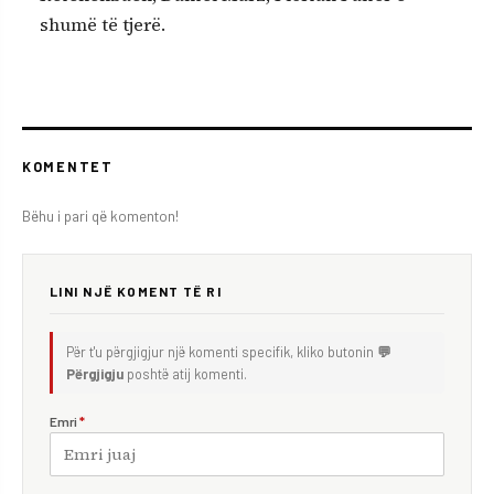
shumë të tjerë.
KOMENTET
Bëhu i pari që komenton!
LINI NJË KOMENT TË RI
Për t'u përgjigjur një komenti specifik, kliko butonin
💬
Përgjigju
poshtë atij komenti.
Emri
*