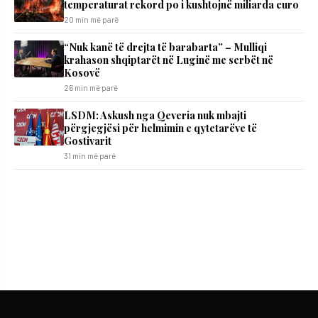
temperaturat rekord po i kushtojnë miliarda euro
20 min më parë
“Nuk kanë të drejta të barabarta” – Mulliqi
krahason shqiptarët në Luginë me serbët në
Kosovë
26 min më parë
LSDM: Askush nga Qeveria nuk mbajti
përgjegjësi për helmimin e qytetarëve të
Gostivarit
31 min më parë