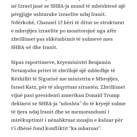
në Izrael janë se SHBA-ja mund të mbështesë një
përgjigje ushtarake izraelite ndaj Iranit.
Ndërkohë, Channel 12 bëri të ditur se strukturat
e mbrojtjes izraelite po monitorojnë nga afër
zhvillimet pas shkëmbimit të sulmeve mes
SHBA-së dhe Iranit.
Sipas raportimeve, kryeministri Benjamin
Netanyahu pritet të zhvillojë një mbledhje të
Këshillit të Sigurisë me ministrin e Mbrojtjes,
Israel Katz, për të shqyrtuar situatën. Zhvillimet
vijnë pasi presidenti amerikan Donald Trump
deklaroi se SHBA-ja “ndoshta” do të kryejë sulme
të tjera ndaj Iranit dhe se memorandumi i
mirëkuptimit i nënshkruar muajin e kaluar për
t’i dhënë fund konfliktit “ka mbaruar”.