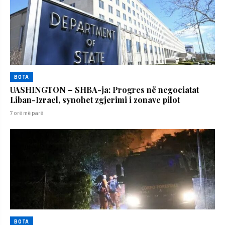
BOTA
UASHINGTON – SHBA-ja: Progres në negociatat
Liban-Izrael, synohet zgjerimi i zonave pilot
7 orë më parë
BOTA