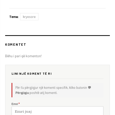
Tema:
kryesore
KOMENTET
Bëhu i pari që komenton!
LINI NJË KOMENT TË RI
Për t'u përgjigjur një komenti specifik, kliko butonin
💬
Përgjigju
poshtë atij komenti.
Emri
*