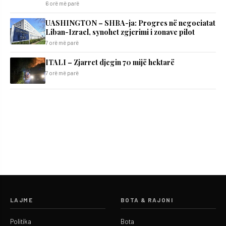
6 orë më parë
UASHINGTON – SHBA-ja: Progres në negociatat
Liban-Izrael, synohet zgjerimi i zonave pilot
7 orë më parë
ITALI – Zjarret djegin 70 mijë hektarë
7 orë më parë
LAJME
BOTA & RAJONI
Politika
Bota