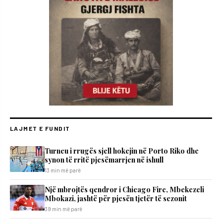
LAJMET E FUNDIT
Turneu i rrugës sjell hokejin në Porto Riko dhe
synon të rritë pjesëmarrjen në ishull
13 min më parë
Një mbrojtës qendror i Chicago Fire, Mbekezeli
Mbokazi, jashtë për pjesën tjetër të sezonit
39 min më parë