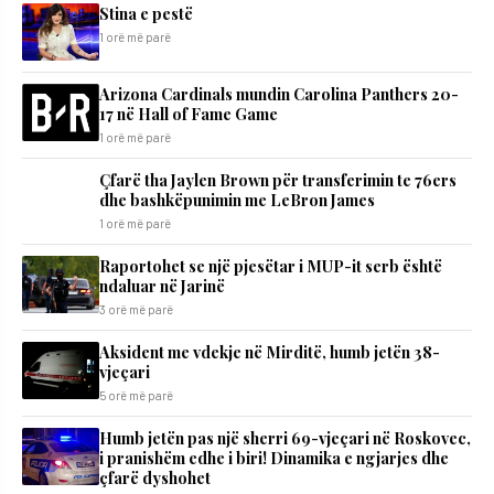
Stina e pestë
1 orë më parë
Arizona Cardinals mundin Carolina Panthers 20-
17 në Hall of Fame Game
1 orë më parë
Çfarë tha Jaylen Brown për transferimin te 76ers
dhe bashkëpunimin me LeBron James
1 orë më parë
Raportohet se një pjesëtar i MUP-it serb është
ndaluar në Jarinë
3 orë më parë
Aksident me vdekje në Mirditë, humb jetën 38-
vjeçari
5 orë më parë
Humb jetën pas një sherri 69-vjeçari në Roskovec,
i pranishëm edhe i biri! Dinamika e ngjarjes dhe
çfarë dyshohet