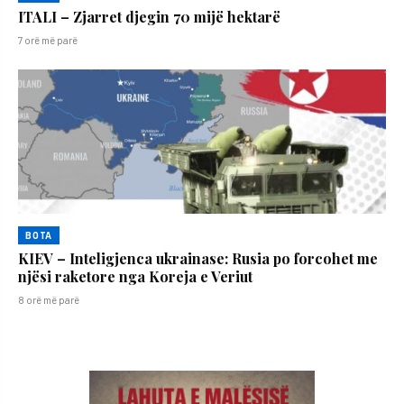
ITALI – Zjarret djegin 70 mijë hektarë
7 orë më parë
BOTA
KIEV – Inteligjenca ukrainase: Rusia po forcohet me
njësi raketore nga Koreja e Veriut
8 orë më parë