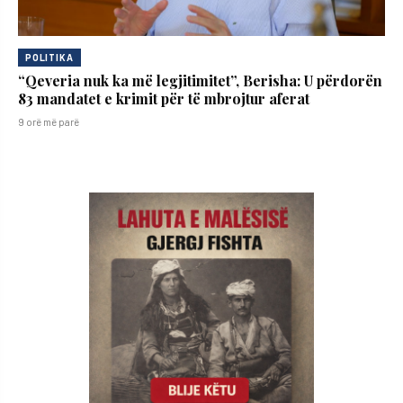
POLITIKA
“Qeveria nuk ka më legjitimitet”, Berisha: U përdorën
83 mandatet e krimit për të mbrojtur aferat
9 orë më parë