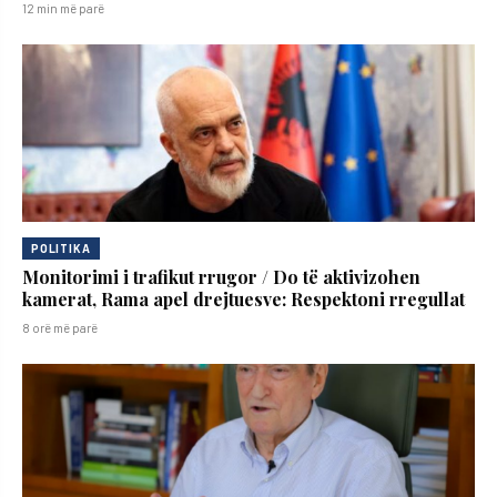
12 min më parë
POLITIKA
Monitorimi i trafikut rrugor / Do të aktivizohen
kamerat, Rama apel drejtuesve: Respektoni rregullat
8 orë më parë