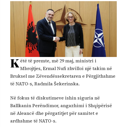
K
ëtë të premte, më 29 maj, ministri i
Mbrojtjes, Ermal Nufi zhvilloi një takim në
Bruksel me Zëvendëssekretaren e Përgjithshme
të NATO-s, Radmila Šekerinska.
Në fokus të diskutimeve ishin siguria në
Ballkanin Perëndimor, angazhimi i Shqipërisë
në Aleancë dhe përgatitjet për samitet e
ardhshme të NATO-s.