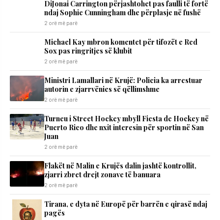
DiJonai Carrington përjashtohet pas faulli të fortë
ndaj Sophie Cunningham dhe përplasje në fushë
2 orë më parë
Michael Kay mbron komentet për tifozët e Red
Sox pas ringritjes së klubit
2 orë më parë
Ministri Lamallari në Krujë: Policia ka arrestuar
autorin e zjarrvënies së qëllimshme
2 orë më parë
Turneu i Street Hockey mbyll Fiesta de Hockey në
Puerto Rico dhe nxit interesin për sportin në San
Juan
2 orë më parë
Flakët në Malin e Krujës dalin jashtë kontrollit,
zjarri zbret drejt zonave të banuara
2 orë më parë
Tirana, e dyta në Europë për barrën e qirasë ndaj
pagës