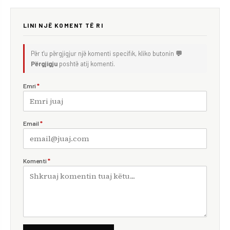
LINI NJË KOMENT TË RI
Për t'u përgjigjur një komenti specifik, kliko butonin
💬
Përgjigju
poshtë atij komenti.
Emri
*
Email
*
Komenti
*