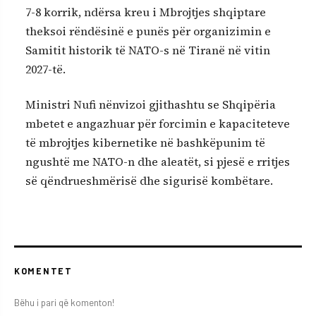
7-8 korrik, ndërsa kreu i Mbrojtjes shqiptare
theksoi rëndësinë e punës për organizimin e
Samitit historik të NATO-s në Tiranë në vitin
2027-të.
Ministri Nufi nënvizoi gjithashtu se Shqipëria
mbetet e angazhuar për forcimin e kapaciteteve
të mbrojtjes kibernetike në bashkëpunim të
ngushtë me NATO-n dhe aleatët, si pjesë e rritjes
së qëndrueshmërisë dhe sigurisë kombëtare.
KOMENTET
Bëhu i pari që komenton!