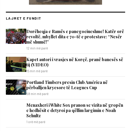
LAJMET E FUNDIT
Dorëheqja e Ramës e panegociueshme! Katër orë
revoltë, mbyllet dita e 70-të e protestave: “Nesër
më shumë!”
12 min më parë
Kapet autori i vrasjes në Korçë, pranë banesës së
tij (VIDEO)
15 min më parë
Portland Timbers presin Club América në
përballjen kryesore të Leagues Cup
59 min më parë
Menaxheri i White Sox pranon se vizita në gropën
e hedhësit e detyroi pa qëllim largimin e Noah
Schultz
1 orë më parë