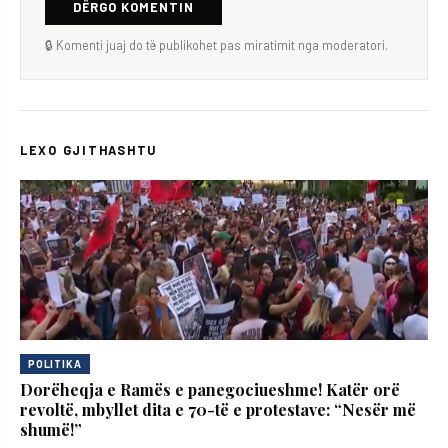
DËRGO KOMENTIN
🔒 Komenti juaj do të publikohet pas miratimit nga moderatori.
LEXO GJITHASHTU
POLITIKA
Dorëheqja e Ramës e panegociueshme! Katër orë
revoltë, mbyllet dita e 70-të e protestave: “Nesër më
shumë!”