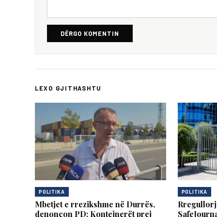
DËRGO KOMENTIN
LEXO GJITHASHTU
POLITIKA
POLITIKA
Mbetjet e rrezikshme në Durrës,
Rregullorj
denoncon PD: Kontejnerët prej
SafeJourna