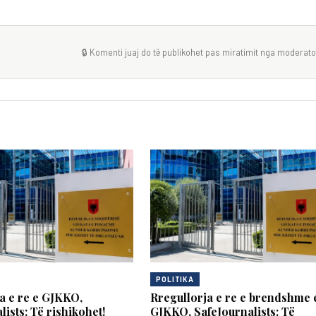
🔒 Komenti juaj do të publikohet pas miratimit nga moderator
POLITIKA
a e re e GJKKO,
Rregullorja e re e brendshme 
lists: Të rishikohet!
GJKKO, SafeJournalists: Të