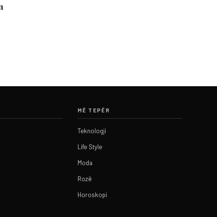
n
k
MË TEPËR
Teknologji
Life Style
Moda
Rozë
Horoskopi