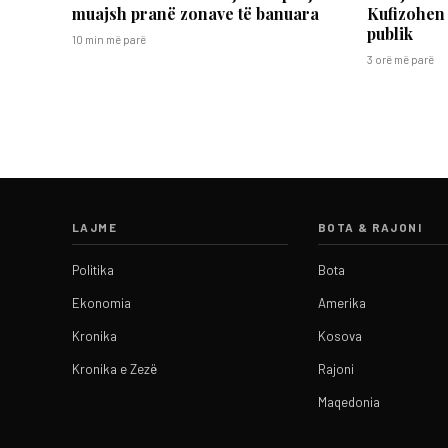
muajsh pranë zonave të banuara
Kufizohen 
publik
10 min më parë
3 orë më parë
LAJME
BOTA & RAJONI
Politika
Bota
Ekonomia
Amerika
Kronika
Kosova
Kronika e Zezë
Rajoni
Maqedonia