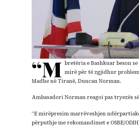
“M
bretëria e Bashkuar beson se
mirë për të zgjidhur probleme
Madhe në Tiranë, Duncan Norman.
Ambasadori Norman reagoi pas tryezës së 
“E mirëpresim marrëveshjen ndërpartiake
përputhje me rekomandimet e OSBE/ODIHR-