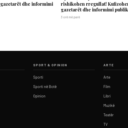
gazetarët dhe informimi
rishikohen rregullat! Kufizohe
gazetarët dhe informimi publi
3 orë më parë
SPORT & OPINION
ARTE
Sporti
Arte
Sporti në Botë
Film
Opinion
Libri
Muzikë
Teatër
TV