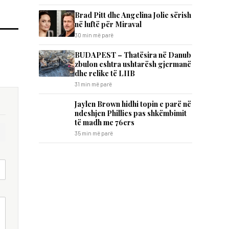
Brad Pitt dhe Angelina Jolie sërish
në luftë për Miraval
30 min më parë
BUDAPEST – Thatësira në Danub
zbulon eshtra ushtarësh gjermanë
dhe relike të LIIB
31 min më parë
Jaylen Brown hidhi topin e parë në
ndeshjen Phillies pas shkëmbimit
të madh me 76ers
35 min më parë