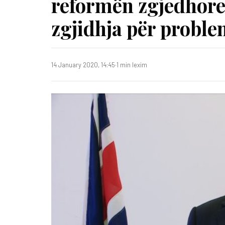
reformën zgjedhore
zgjidhja për proble
14 January 2020, 14:45
·
1 min lexim