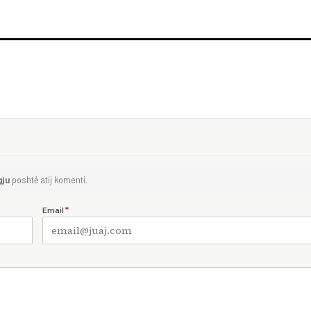
gju
poshtë atij komenti.
Email
*