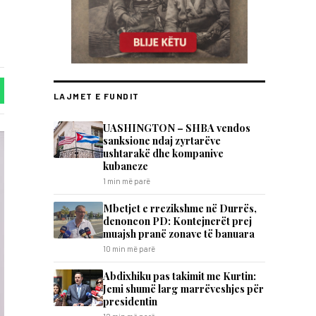
LAJMET E FUNDIT
UASHINGTON – SHBA vendos
sanksione ndaj zyrtarëve
ushtarakë dhe kompanive
kubaneze
1 min më parë
Mbetjet e rrezikshme në Durrës,
denoncon PD: Kontejnerët prej
muajsh pranë zonave të banuara
10 min më parë
Abdixhiku pas takimit me Kurtin:
Jemi shumë larg marrëveshjes për
presidentin