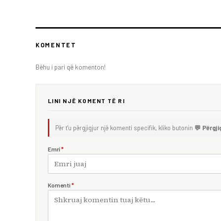
KOMENTET
Bëhu i pari që komenton!
LINI NJË KOMENT TË RI
Për t'u përgjigjur një komenti specifik, kliko butonin
💬 Përgji
Emri
*
Komenti
*