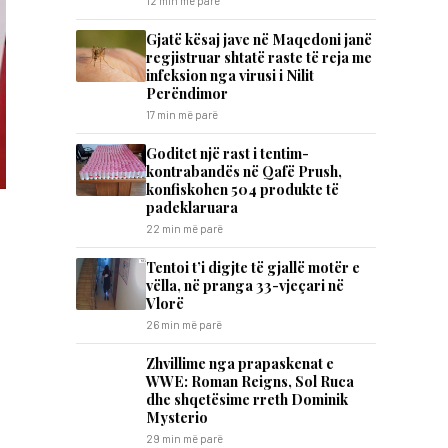
12 min më parë
Gjatë kësaj jave në Maqedoni janë
regjistruar shtatë raste të reja me
infeksion nga virusi i Nilit
Perëndimor
17 min më parë
Goditet një rast i tentim-
kontrabandës në Qafë Prush,
konfiskohen 504 produkte të
padeklaruara
22 min më parë
Tentoi t’i digjte të gjallë motër e
vëlla, në pranga 33-vjeçari në
Vlorë
26 min më parë
Zhvillime nga prapaskenat e
WWE: Roman Reigns, Sol Ruca
dhe shqetësime rreth Dominik
Mysterio
29 min më parë