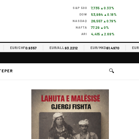
7,735
S&P 500
▲0.33%
53,984
DOW
▲0.18%
26,557
NASDAQ
▲0.79%
77.29
NAFTA
▲0%
4,415
ARI
▲2.69%
0.9357
93.2212
61.4970
EUR/CHF
EUR/ALL
EUR/MKD
EUR/R
🔍
TEPER