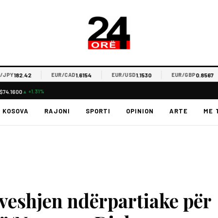
182.42
1.6154
1.1530
0.8567
PY
EUR/CAD
EUR/USD
EUR/GBP
$74.1600
▲ +1.31%
KOSOVA
RAJONI
SPORTI
OPINION
ARTE
ME 
eshjen ndërpartiake për