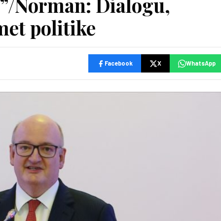
”/Norman: Dialogu,
met politike
Facebook
X
WhatsApp