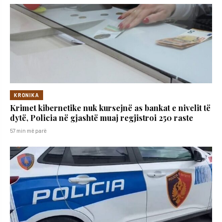
KRONIKA
Krimet kibernetike nuk kursejnë as bankat e nivelit të
dytë, Policia në gjashtë muaj regjistroi 250 raste
57 min më parë