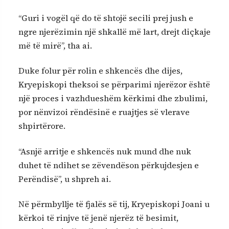
“Guri i vogël që do të shtojë secili prej jush e
ngre njerëzimin një shkallë më lart, drejt diçkaje
më të mirë”, tha ai.
Duke folur për rolin e shkencës dhe dijes,
Kryepiskopi theksoi se përparimi njerëzor është
një proces i vazhdueshëm kërkimi dhe zbulimi,
por nënvizoi rëndësinë e ruajtjes së vlerave
shpirtërore.
“Asnjë arritje e shkencës nuk mund dhe nuk
duhet të ndihet se zëvendëson përkujdesjen e
Perëndisë”, u shpreh ai.
Në përmbyllje të fjalës së tij, Kryepiskopi Joani u
kërkoi të rinjve të jenë njerëz të besimit,