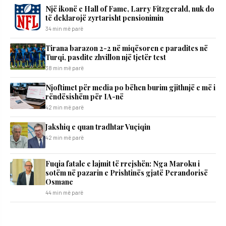
Një ikonë e Hall of Fame, Larry Fitzgerald, nuk do
të deklarojë zyrtarisht pensionimin
34 min më parë
Tirana barazon 2-2 në miqësoren e paradites në
Turqi, pasdite zhvillon një tjetër test
38 min më parë
Njoftimet për media po bëhen burim gjithnjë e më i
rëndësishëm për IA-në
42 min më parë
Jakshiq e quan tradhtar Vuçiqin
42 min më parë
Fuqia fatale e lajmit të rrejshën: Nga Maroku i
sotëm në pazarin e Prishtinës gjatë Perandorisë
Osmane
44 min më parë