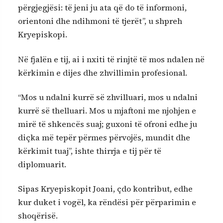
përgjegjësi: të jeni ju ata që do të informoni,
orientoni dhe ndihmoni të tjerët”, u shpreh
Kryepiskopi.
Në fjalën e tij, ai i nxiti të rinjtë të mos ndalen në
kërkimin e dijes dhe zhvillimin profesional.
“Mos u ndalni kurrë së zhvilluari, mos u ndalni
kurrë së thelluari. Mos u mjaftoni me njohjen e
mirë të shkencës suaj; guxoni të ofroni edhe ju
diçka më tepër përmes përvojës, mundit dhe
kërkimit tuaj”, ishte thirrja e tij për të
diplomuarit.
Sipas Kryepiskopit Joani, çdo kontribut, edhe
kur duket i vogël, ka rëndësi për përparimin e
shoqërisë.