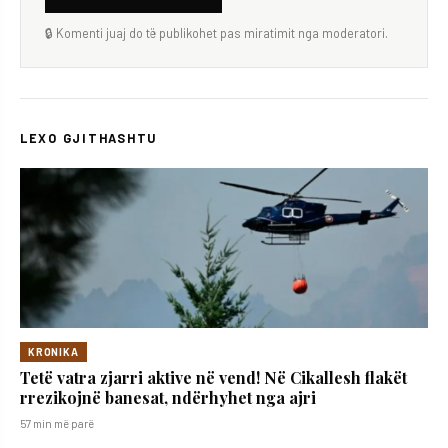
🔒 Komenti juaj do të publikohet pas miratimit nga moderatori.
LEXO GJITHASHTU
KRONIKA
Tetë vatra zjarri aktive në vend! Në Cikallesh flakët
rrezikojnë banesat, ndërhyhet nga ajri
57 min më parë