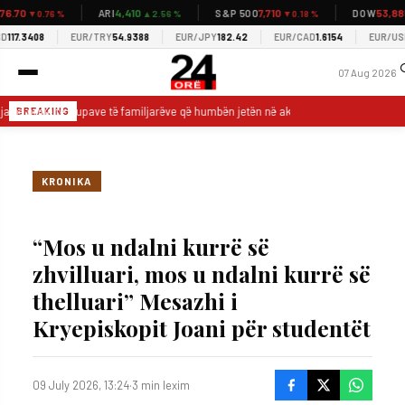
.70
4,410
7,710
53,885
ARI
S&P 500
DOW
▼0.76 %
▲2.56 %
▼0.18 %
▼
17.3408
EUR/TRY
54.9388
EUR/JPY
182.42
EUR/CAD
1.6154
EUR/USD
1.
07 Aug 2026
ja në pritje të trupave të familjarëve që humbën jetën në aksidentin në Gjermani
BREAKING
KRONIKA
“Mos u ndalni kurrë së
zhvilluari, mos u ndalni kurrë së
thelluari” Mesazhi i
Kryepiskopit Joani për studentët
09 July 2026, 13:24
·
3 min lexim