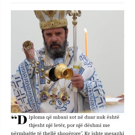
“D
iploma që mbani sot në duar nuk është
thjesht një letër, por një dëshmi me
përmbajtje të thellë shoqërore”. Ky ishte mesazhi