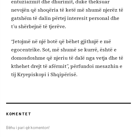
entuziazmit dhe dhurimit, duke theksuar
nevojën që shoqëria të ketë më shumë njerëz të
gatshëm të dalin përtej interesit personal dhe
t’u shërbejnë të tjerëve.
“Jetojmë në një botë që bëhet gjithnjë e më
egocentrike. Sot, më shumë se kurrë, është e
domosdoshme që njeriu të dalë nga vetja dhe të
kthehet drejt të afërmit”, përfundoi mesazhin e
tij Kryepiskopi i Shqipërisë.
KOMENTET
Bëhu i pari që komenton!