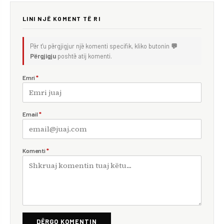
LINI NJË KOMENT TË RI
Për t'u përgjigjur një komenti specifik, kliko butonin
💬
Përgjigju
poshtë atij komenti.
Emri
*
Email
*
Komenti
*
DËRGO KOMENTIN