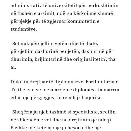
administrativ të universitetit për përkushtimin
në fushën e arsimit, ndërsa kërkoi më shumë
përpjekje për të zgjeruar komunitetin e
studentëve.
“Sot nuk përcjellim vetëm dije të thatë;
përcjellim dashurinë për jetën, dashurinë për
dhurimin, krijimtarinë dhe origjinalitetin”, tha
ai.
Duke iu drejtuar të diplomuarve, Fortlumturia e
Tij theksoi se me marrjen e diplomës ata marrin
edhe një përgjegjësi të re ndaj shoqërisë.
“Shoqëria ju njeh tashmë si specialistë, secilin
në shkencën e vet dhe në drejtimin që ndoqi.
Bashkë me këtë njohje ju beson edhe një