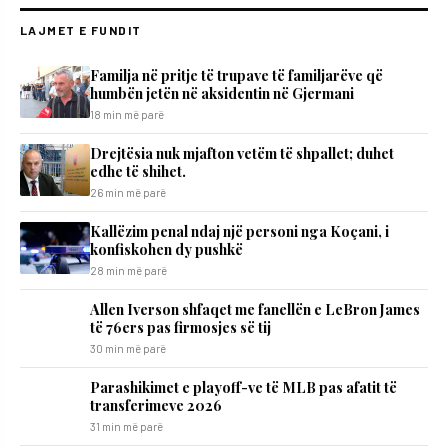
LAJMET E FUNDIT
​Familja në pritje të trupave të familjarëve që
humbën jetën në aksidentin në Gjermani
18 min më parë
Drejtësia nuk mjafton vetëm të shpallet; duhet
edhe të shihet.
26 min më parë
Kallëzim penal ndaj një personi nga Koçani, i
konfiskohen dy pushkë
28 min më parë
Allen Iverson shfaqet me fanellën e LeBron James
të 76ers pas firmosjes së tij
30 min më parë
Parashikimet e playoff-ve të MLB pas afatit të
transferimeve 2026
31 min më parë