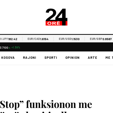
182.42
1.6154
1.1530
0.8567
PY
EUR/CAD
EUR/USD
EUR/GBP
3.7100
▲ +1.39%
KOSOVA
RAJONI
SPORTI
OPINION
ARTE
ME 
Stop” funksionon me