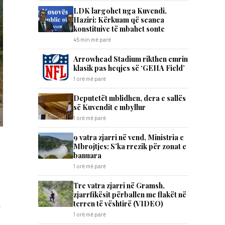
LDK largohet nga Kuvendi,
Haziri: Kërkuam që seanca
konstituive të mbahet sonte
45 min më parë
Arrowhead Stadium rikthen emrin
klasik pas heqjes së ‘GEHA Field’
1 orë më parë
Deputetët mblidhen, dera e sallës
së Kuvendit e mbyllur
1 orë më parë
9 vatra zjarri në vend, Ministria e
Mbrojtjes: S’ka rrezik për zonat e
banuara
1 orë më parë
Tre vatra zjarri në Gramsh,
zjarrfikësit përballen me flakët në
m
terren të vështirë (VIDEO)
1 orë më parë