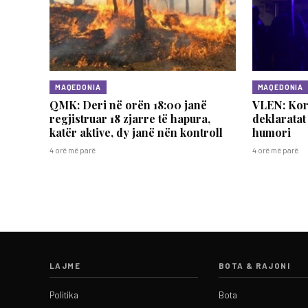
MAQEDONIA
MAQEDONIA
QMK: Deri në orën 18:00 janë
VLEN: Korr
regjistruar 18 zjarre të hapura,
deklaratat
katër aktive, dy janë nën kontroll
humori
4 orë më parë
4 orë më parë
LAJME
BOTA & RAJONI
Politika
Bota