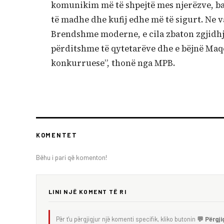
komunikim më të shpejtë mes njerëzve, 
të madhe dhe kufij edhe më të sigurt. Ne 
Brendshme moderne, e cila zbaton zgjidhj
përditshme të qytetarëve dhe e bëjnë Maq
konkurruese”, thonë nga MPB.
KOMENTET
Bëhu i pari që komenton!
LINI NJË KOMENT TË RI
Për t'u përgjigjur një komenti specifik, kliko butonin
💬 Përgji