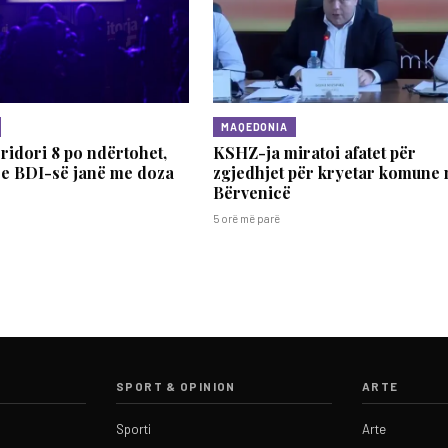
MAQEDONIA
idori 8 po ndërtohet,
KSHZ-ja miratoi afatet për
 e BDI-së janë me doza ​
zgjedhjet për kryetar komune 
Bërvenicë
5 orë më parë
SPORT & OPINION
ARTE
Sporti
Arte