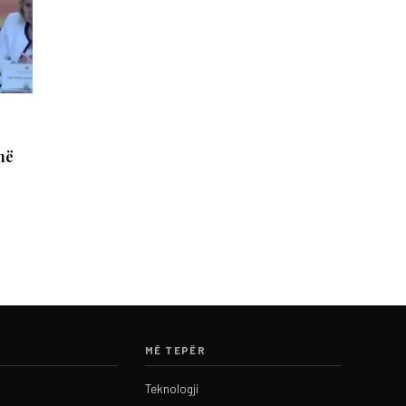
në
MË TEPËR
Teknologji