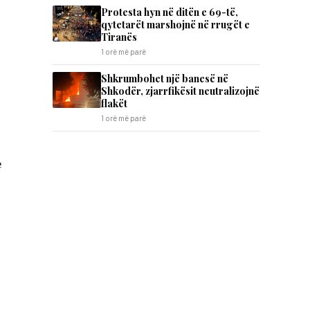
Protesta hyn në ditën e 69-të,
qytetarët marshojnë në rrugët e
Tiranës
1 orë më parë
Shkrumbohet një banesë në
Shkodër, zjarrfikësit neutralizojnë
flakët
1 orë më parë
e