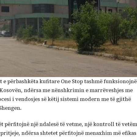
t e përbashkëta kufitare One Stop tashmë funksionojnë
e Kosovën, ndërsa me nënshkrimin e marrëveshjes me
esi i vendosjes së këtij sistemi modern me të gjithë
 Shengen.
t përfitojnë një ndalesë të vetme, një kontroll të vetë
ritjeje, ndërsa shtetet përfitojnë menaxhim më efikas