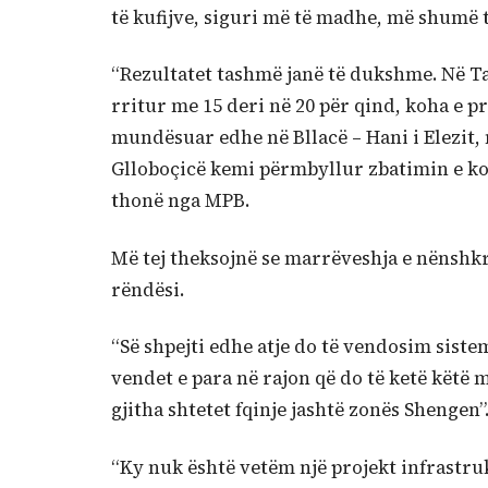
të kufijve, siguri më të madhe, më shumë t
“Rezultatet tashmë janë të dukshme. Në T
rritur me 15 deri në 20 për qind, koha e pr
mundësuar edhe në Bllacë – Hani i Elezit,
Glloboçicë kemi përmbyllur zbatimin e ko
thonë nga MPB.
Më tej theksojnë se marrëveshja e nënshk
rëndësi.
“Së shpejti edhe atje do të vendosim siste
vendet e para në rajon që do të ketë këtë 
gjitha shtetet fqinje jashtë zonës Shengen”
“Ky nuk është vetëm një projekt infrastru