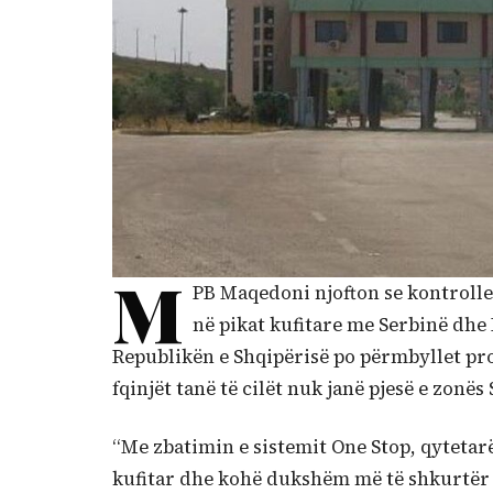
M
PB Maqedoni njofton se kontrolle
në pikat kufitare me Serbinë dh
Republikën e Shqipërisë po përmbyllet proc
fqinjët tanë të cilët nuk janë pjesë e zonës
“Me zbatimin e sistemit One Stop, qytetarë
kufitar dhe kohë dukshëm më të shkurtër p