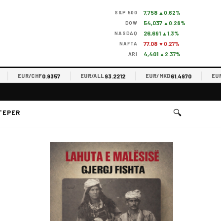
7,758
S&P 500
▲0.62%
54,037
DOW
▲0.28%
26,691
NASDAQ
▲1.3%
77.08
NAFTA
▼0.27%
4,401
ARI
▲2.37%
0.9357
93.2212
61.4970
EUR/CHF
EUR/ALL
EUR/MKD
EUR/R
🔍
TEPER