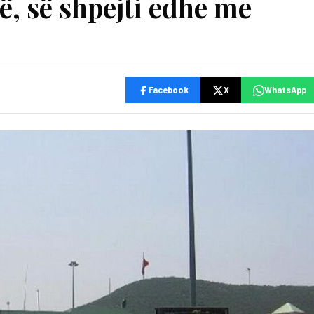
, së shpejti edhe me
Facebook
X
WhatsApp