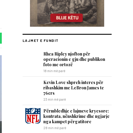
LAJMET E FUNDIT
Rhea Ripley njofton për
operacionin e gju dhe publikon
foto me ortozë
18 min më parë
Kevin Love shpreh interes për
ribashkim me LeBron James te
76ers
23 min më parë
Përmbledhje e lajmeve kryesore:
kontrata, nënshkrime dhe ngjarje
nga kampet përgatitore
28 min më parë