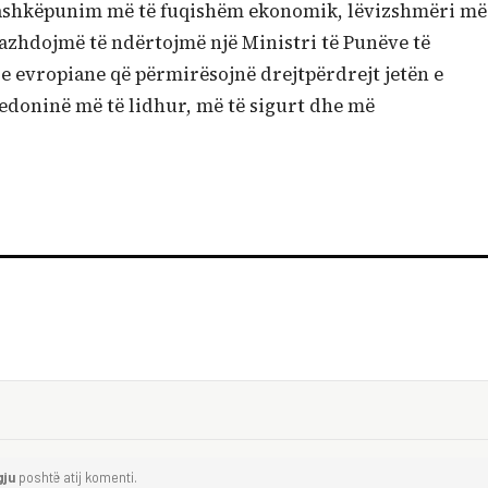
bashkëpunim më të fuqishëm ekonomik, lëvizshmëri më
vazhdojmë të ndërtojmë një Ministri të Punëve të
e evropiane që përmirësojnë drejtpërdrejt jetën e
edoninë më të lidhur, më të sigurt dhe më
gju
poshtë atij komenti.