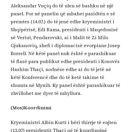
Aleksandar Vuçiq do të ulen së bashku në një
panel. Por në panelin që mbahet pasidtën e së
premtes (14.02.) do të jenë edhe kryeministri i
Shqipërisë, Edi Rama, presidenti i Maqedonisë
së Veriut, Pendarovski, ai i Malit të Zi Milo
Gjukanoviq, shefi i diplomacisë evorpiane Josep
Borrell. Në këtë panel nuk është e parashikuar
të flasë para publikut edhe presidenti i Kosovës
Hashim Thaçi, nodnëse edhe ai do të jetë në
këtë Konferencë dhe do të ketë takime të
shumta në Mynih. Ky panel është parashikuar të
zhvillohet me dyer të mbyllura.
(Mos)Koordinimi
Kryeministri Albin Kurti i bëri thirrje të enjten
(13.02) presidentit Thaçi që të koordinojnë