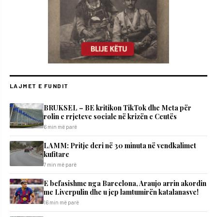
LAJMET E FUNDIT
BRUKSEL – BE kritikon TikTok dhe Meta për
rolin e rrjeteve sociale në krizën e Ceutës
6 min më parë
LAMM: Pritje deri në 30 minuta në vendkalimet
kufitare
7 min më parë
E befasishme nga Barcelona, Araujo arrin akordin
me Liverpulin dhe u jep lamtumirën katalanasve!
16 min më parë