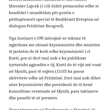
Miroslav Lajcak (i cili është përmendur edhe si
kandidat i mundëshm për postin e
përfaqësuesit special të Bashkimit Evropian në
dialogun Prishtinë-Beograd).
Nga burimet e DW mësojmë se takime të
ngjeshura me shumë kryeministra dhe ministra
të jashtëm do të ketë edhe kryeministri i ri
Kurti, por ai deri tani nuk e ka publikuar
zyrtarisht agjendën e tij. Kurti do të vijë më vonë
në Mynih, pasi të enjten (13.02) ka pasur
aktivitete edhe në Prishtinë. Deri tani nuk dihet
nëse kryeministri dhe presidenti do të kenë
konsultime eventuale në Mynih, para takimeve
dhe panelit të së premtes.
Temat kryesore në Konferencën e Sigurisë, të