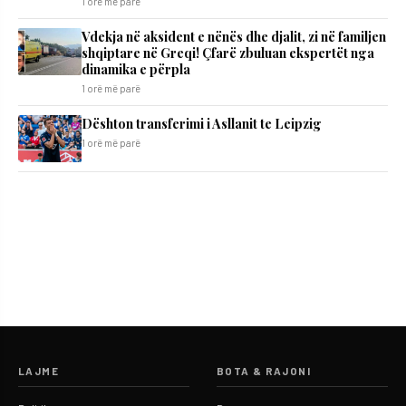
1 orë më parë
Vdekja në aksident e nënës dhe djalit, zi në familjen
shqiptare në Greqi! Çfarë zbuluan ekspertët nga
dinamika e përpla
1 orë më parë
Dështon transferimi i Asllanit te Leipzig
1 orë më parë
LAJME
BOTA & RAJONI