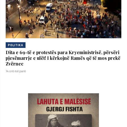
POLITIKA
Dita e 69-të e protestës para Kryeministrisë, përsëri
pjesëmarrje e ulët! I kërkojnë Ramës që të mos prekë
Zvërnec
14 orë më parë