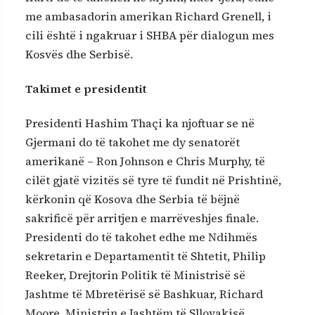
me ambasadorin amerikan Richard Grenell, i
cili është i ngakruar i SHBA për dialogun mes
Kosvës dhe Serbisë.
Takimet e presidentit
Presidenti Hashim Thaçi ka njoftuar se në
Gjermani do të takohet me dy senatorët
amerikanë – Ron Johnson e Chris Murphy, të
cilët gjatë vizitës së tyre të fundit në Prishtinë,
kërkonin që Kosova dhe Serbia të bëjnë
sakrificë për arritjen e marrëveshjes finale.
Presidenti do të takohet edhe me Ndihmës
sekretarin e Departamentit të Shtetit, Philip
Reeker, Drejtorin Politik të Ministrisë së
Jashtme të Mbretërisë së Bashkuar, Richard
Moore, Ministrin e Jashtëm të Sllovakisë,