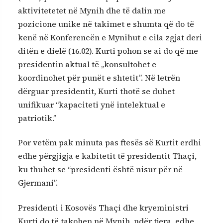
aktivitetetet në Mynih dhe të dalin me
pozicione unike në takimet e shumta që do të
kenë në Konferencën e Mynihut e cila zgjat deri
ditën e dielë (16.02). Kurti pohon se ai do që me
presidentin aktual të „konsultohet e
koordinohet për punët e shtetit”. Në letrën
dërguar presidentit, Kurti thotë se duhet
unifikuar “kapaciteti ynë intelektual e
patriotik.”
Por vetëm pak minuta pas ftesës së Kurtit erdhi
edhe përgjigja e kabitetit të presidentit Thaçi,
ku thuhet se “presidenti është nisur për në
Gjermani”.
Presidenti i Kosovës Thaçi dhe kryeministri
Kurti do të takohen në Mynih, ndër tjera, edhe