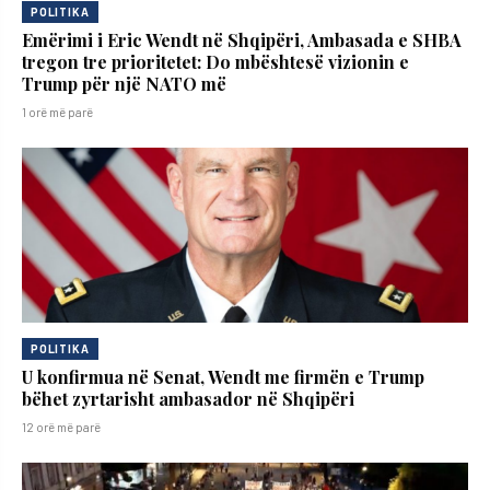
POLITIKA
Emërimi i Eric Wendt në Shqipëri, Ambasada e SHBA
tregon tre prioritetet: Do mbështesë vizionin e
Trump për një NATO më
1 orë më parë
POLITIKA
U konfirmua në Senat, Wendt me firmën e Trump
bëhet zyrtarisht ambasador në Shqipëri
12 orë më parë