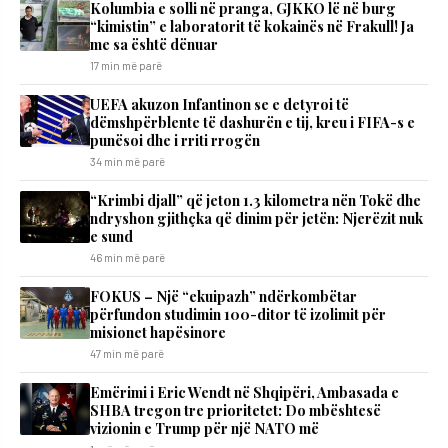
Kolumbia e solli në pranga, GJKKO lë në burg
“kimistin” e laboratorit të kokainës në Frakull! Ja
me sa është dënuar
17 min më parë
UEFA akuzon Infantinon se e detyroi të
dëmshpërblente të dashurën e tij, kreu i FIFA-s e
punësoi dhe i rriti rrogën
34 min më parë
“Krimbi djall” që jeton 1.3 kilometra nën Tokë dhe
ndryshon gjithçka që dinim për jetën: Njerëzit nuk
e sund
46 min më parë
FOKUS – Një “ekuipazh” ndërkombëtar
përfundon studimin 100-ditor të izolimit për
misionet hapësinore
47 min më parë
Emërimi i Eric Wendt në Shqipëri, Ambasada e
SHBA tregon tre prioritetet: Do mbështesë
vizionin e Trump për një NATO më