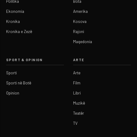
Politika
Bota
Ekonomia
Amerika
Kronika
Kosova
Kronika e Zezë
Rajoni
Maqedonia
SPORT & OPINION
ARTE
Sporti
Arte
Sporti në Botë
Film
Opinion
Libri
Muzikë
Teatër
TV