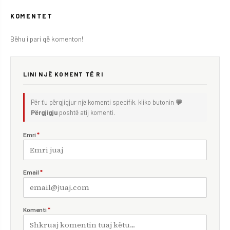
KOMENTET
Bëhu i pari që komenton!
LINI NJË KOMENT TË RI
Për t'u përgjigjur një komenti specifik, kliko butonin
💬
Përgjigju
poshtë atij komenti.
Emri
*
Email
*
Komenti
*