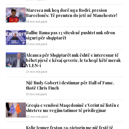
Maresca nuk heq dorë nga Rodri, presion
Barcelonës: Të premten do jetë në Manchester!
19 min më parë
Balliu: Rama pas 13 vitesh në pushtet nuk ofron
siguri për shqiptarët
21 min më parë
Aleanca për Shqiptarët nuk është e interesuar të
bëhet pjesë e kësaj qeverie, le ta heqë këtë merak
VLEN-i
21 min më parë
Një Rudy Gobert i destinuar për Hall of Fame,
thotë Chris Finch
31 min më parë
Greqia e vendosi Maqedoninë e Veriut në listën e
shteteve me regjim tatimor të privilegjuar
32 min më parë
Kylie Jenner feston 29-vjetorin me një festë të