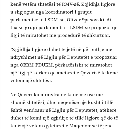
kenë vetëm shtetësi të RMV-së. Zgjidhja ligjore
u shpjegua nga koordinatori i grupit
parlamentar të LSDM-së, Oliver Spasovski. Ai
tha se grupi parlamentar i LSDM-së propozoi që
ligji të miratohet me procedurë të shkurtuar.
“Zgjidhja ligjore duhet të jetë në përputhje me
ndryshimet në Ligjin për Deputetët e propozuar
nga OBRM-PDUKM, përkatësisht të miratohet
një ligj që kërkon që anëtarët e Qeverisë të kenë
vetëm një shtetësi.
Në Qeveri ka ministra që kanë një ose më
shumë shtetësi, dhe meqenëse një kusht i tillë
është vendosur në Ligjin për Deputetët, atëherë
duhet të kemi një zgjidhje të tillë ligjore që do të
kufizojë vetëm qytetarët e Maqedonisë të jenë