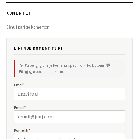
KOMENTET
Bëhu i pari që komenton!
LINI NJË KOMENT TË RI
Për t'u përgjigjur një komenti specifik, kliko butonin
💬
Përgjigju
poshtë atij komenti.
Emri
*
Email
*
Komenti
*