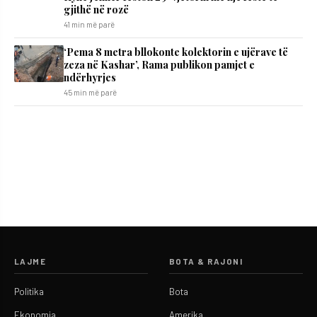
gjithë në rozë
41 min më parë
‘Pema 8 metra bllokonte kolektorin e ujërave të
zeza në Kashar’, Rama publikon pamjet e
ndërhyrjes
45 min më parë
LAJME
BOTA & RAJONI
Politika
Bota
Ekonomia
Amerika