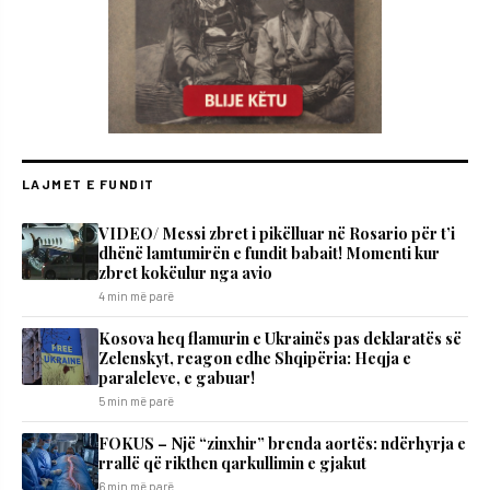
LAJMET E FUNDIT
VIDEO/ Messi zbret i pikëlluar në Rosario për t’i
dhënë lamtumirën e fundit babait! Momenti kur
zbret kokëulur nga avio
4 min më parë
Kosova heq flamurin e Ukrainës pas deklaratës së
Zelenskyt, reagon edhe Shqipëria: Heqja e
paraleleve, e gabuar!
5 min më parë
FOKUS – Një “zinxhir” brenda aortës: ndërhyrja e
rrallë që rikthen qarkullimin e gjakut
6 min më parë