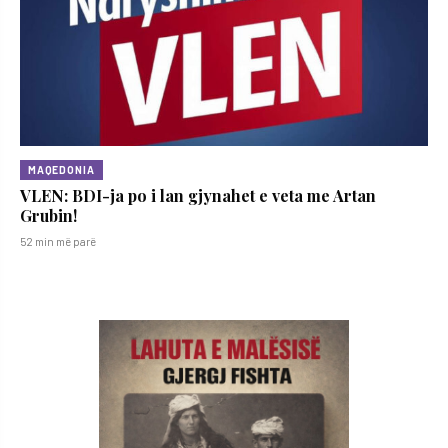
MAQEDONIA
VLEN: BDI-ja po i lan gjynahet e veta me Artan
Grubin!
52 min më parë