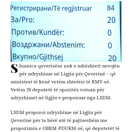
S
humica qeverisëse nuk e mbështeti nevojën
për ndryshime në Ligjin për Qeverinë – që
ministrat të kenë vetëm shtetësi të RMV-së.
Vetëm 20 deputetë të opozitës votuan për
ndryshimet në ligjin e propozuar nga LSDM.
LSDM propozoi ndryshime në Ligjin për
Qeverinë për ta bërë atë të pajtueshëm me
propozimin e OBRM-PDUKM-së, që deputetët të