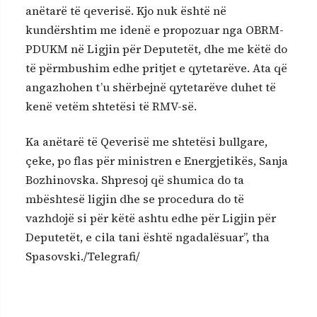
anëtarë të qeverisë. Kjo nuk është në
kundërshtim me idenë e propozuar nga OBRM-
PDUKM në Ligjin për Deputetët, dhe me këtë do
të përmbushim edhe pritjet e qytetarëve. Ata që
angazhohen t’u shërbejnë qytetarëve duhet të
kenë vetëm shtetësi të RMV-së.
Ka anëtarë të Qeverisë me shtetësi bullgare,
çeke, po flas për ministren e Energjetikës, Sanja
Bozhinovska. Shpresoj që shumica do ta
mbështesë ligjin dhe se procedura do të
vazhdojë si për këtë ashtu edhe për Ligjin për
Deputetët, e cila tani është ngadalësuar”, tha
Spasovski./Telegrafi/