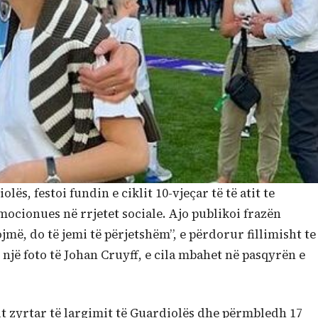
lës, festoi fundin e ciklit 10-vjeçar të të atit te
ocionues në rrjetet sociale. Ajo publikoi frazën
ojmë, do të jemi të përjetshëm”, e përdorur fillimisht te
një foto të Johan Cruyff, e cila mbahet në pasqyrën e
t zyrtar të largimit të Guardiolës dhe përmbledh 17