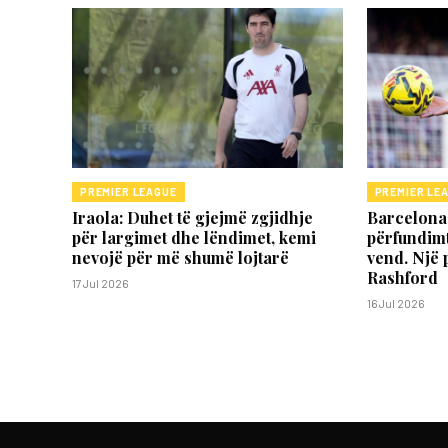
PREMIER LEAGUE
PREMIER LE
Iraola: Duhet të gjejmë zgjidhje
Barcelona 
për largimet dhe lëndimet, kemi
përfundimt
nevojë për më shumë lojtarë
vend. Një 
Rashford
17 Jul 2026
16 Jul 2026