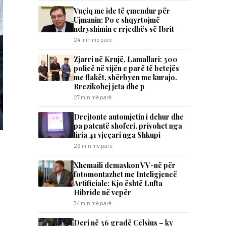
​Vuçiq me ide të çmendur për
Ujmanin: Po e shqyrtojmë
ndryshimin e rrjedhës së Ibrit
24 min më parë
Zjarri në Krujë, Lamallari: 300
policë në vijën e parë të betejës
me flakët, shërbyen me kurajo.
Rrezikohej jeta dhe p
27 min më parë
Drejtonte automjetin i dehur dhe
pa patentë shoferi, privohet nga
liria 41 vjeçari nga Shkupi
29 min më parë
Xhemaili demaskon VV-në për
fotomontazhet me Inteligjencë
Artificiale: Kjo është Lufta
Hibride në vepër
34 min më parë
Deri në 36 gradë Celsius – ky