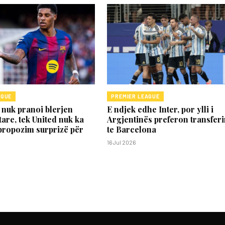
AGUE
PREMIER LEAGUE
nuk pranoi blerjen
E ndjek edhe Inter, por ylli i
are, tek United nuk ka
Argjentinës preferon transfer
propozim surprizë për
te Barcelona
16 Jul 2026