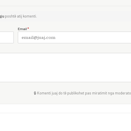
gju
poshtë atij komenti.
Email
*
🔒 Komenti juaj do të publikohet pas miratimit nga moderator