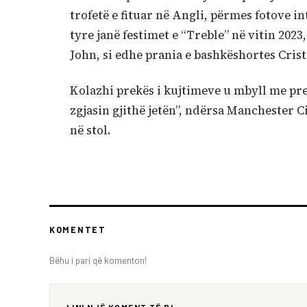
trofetë e fituar në Angli, përmes fotove 
tyre janë festimet e “Treble” në vitin 2023
John, si edhe prania e bashkëshortes Crist
Kolazhi prekës i kujtimeve u mbyll me pre
zgjasin gjithë jetën”, ndërsa Manchester C
në stol.
KOMENTET
Bëhu i pari që komenton!
LINI NJË KOMENT TË RI