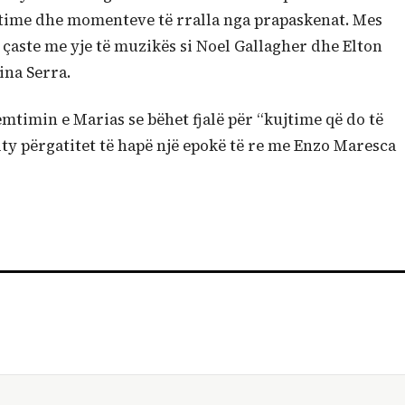
intime dhe momenteve të rralla nga prapaskenat. Mes
, çaste me yje të muzikës si Noel Gallagher dhe Elton
ina Serra.
mtimin e Marias se bëhet fjalë për “kujtime që do të
ity përgatitet të hapë një epokë të re me Enzo Maresca