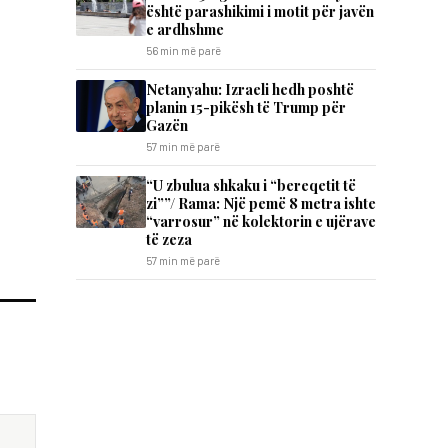
është parashikimi i motit për javën
e ardhshme
56 min më parë
Netanyahu: Izraeli hedh poshtë
planin 15-pikësh të Trump për
Gazën
57 min më parë
“U zbulua shkaku i “bereqetit të
zi””/ Rama: Një pemë 8 metra ishte
“varrosur” në kolektorin e ujërave
të zeza
57 min më parë