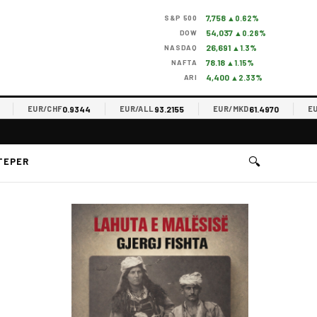
7,758
S&P 500
▲0.62%
54,037
DOW
▲0.28%
26,691
NASDAQ
▲1.3%
78.18
NAFTA
▲1.15%
4,400
ARI
▲2.33%
0.9344
93.2155
61.4970
EUR/CHF
EUR/ALL
EUR/MKD
EUR/R
🔍
TEPER