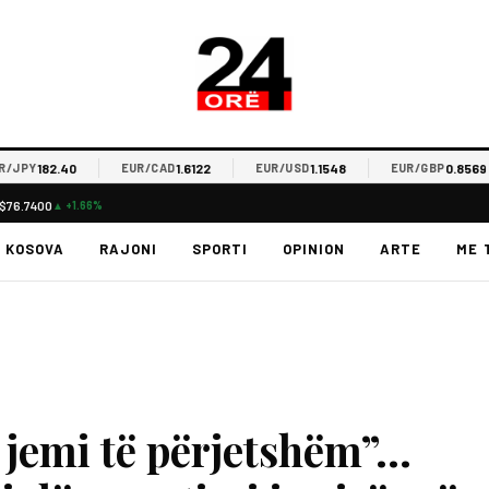
182.40
1.6122
1.1548
0.8569
Y
EUR/CAD
EUR/USD
EUR/GBP
$76.7400
▲ +1.66%
KOSOVA
RAJONI
SPORTI
OPINION
ARTE
ME 
ë jemi të përjetshëm”…