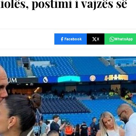
lës, postimi i vajzës së
Facebook
X
WhatsApp