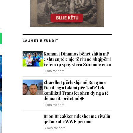
LAJMET E FUNDIT
Koman i Dinamos bëhet shitja më
e shtrenjtë e një të riu në Shqipëri!
Vetëm 19 vjeç, vlera 800 mijë euro
11 min më parë
Zbardhet përleshja në Burgun e
Fierit, nga takimi për ‘kafe’ tek
konflikti! Transferohen dy nga të
dënuarit, pritet nd�
11 min më parë
Bron Breakker ndeshet me rivalin
që fansat e WWE prisnin
12 min më parë