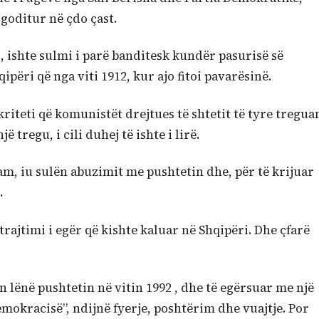
goditur në çdo çast.
7, ishte sulmi i parë banditesk kundër pasurisë së
përi që nga viti 1912, kur ajo fitoi pavarësinë.
teti që komunistët drejtues të shtetit të tyre tregua
 tregu, i cili duhej të ishte i lirë.
am, iu sulën abuzimit me pushtetin dhe, për të krijuar
.
trajtimi i egër që kishte kaluar në Shqipëri. Dhe çfarë
 lënë pushtetin në vitin 1992 , dhe të egërsuar me një
emokracisë”, ndijnë fyerje, poshtërim dhe vuajtje. Por