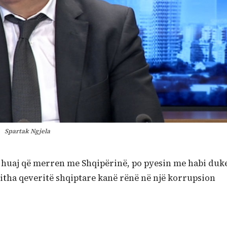
Spartak Ngjela
 e huaj që merren me Shqipërinë, po pyesin me habi duk
jitha qeveritë shqiptare kanë rënë në një korrupsion