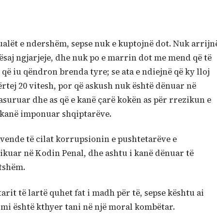
ualët e ndershëm, sepse nuk e kuptojnë dot. Nuk arrijn
kësaj ngjarjeje, dhe nuk po e marrin dot me mend që të
r që iu qëndron brenda tyre; se ata e ndiejnë që ky lloj
ërtej 20 vitesh, por që askush nuk është dënuar në
pasuruar dhe as që e kanë çarë kokën as për rrezikun e
i kanë imponuar shqiptarëve.
 vende të cilat korrupsionin e pushtetarëve e
ikuar në Kodin Penal, dhe ashtu i kanë dënuar të
etshëm.
rit të lartë quhet fat i madh për të, sepse kështu ai
kimi është kthyer tani në një moral kombëtar.