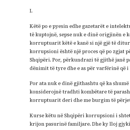
I.
Këtë po e pyesin edhe gazetarët e intelekt
të kuptojnë, sepse nuk e dinë origjinën e 
korruptuarit këtë e kanë si një gjë të ditu
korrupsioni është një proces që po zgjat p
Shqipëri. Por, përkundrazi të gjithë janë 
dënimit të tyre dhe e as për varfërinë që 
Por ata nuk e dinë gjithashtu që ka shumë
konsiderojnë tradhti kombëtare të parash
korruptuarit deri dhe me burgim të përj
Kurse këtu në Shqipëri korrupsioni i shteta
krijon pasurinë familjare. Dhe ky lloj gjy