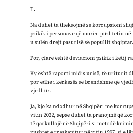
Il.
Na duhet ta theksojmë se korrupsioni shqip
psikik i personave që morën pushtetin në 
u sulën drejt pasurisë së popullit shqiptar
Por, çfarë është deviacioni psikik i këtij ra
Ky është raporti midis urisë, të uriturit dh
por edhe i kërkesës së brendshme që vjedh
vjedhur.
Ja, kjo ka ndodhur në Shqipëri me korrupsi
vitin 2022, sepse duhet ta pranojmë që kor
të qarkullojë në Shqipëri si metodë krimina
pushtet e rraskapitur në vitin 1997, si e 