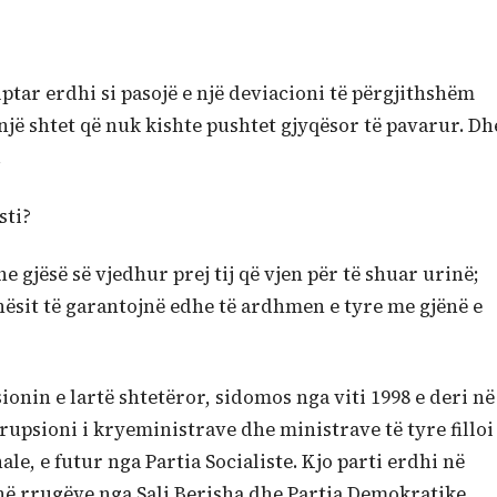
tar erdhi si pasojë e një deviacioni të përgjithshëm
një shtet që nuk kishte pushtet gjyqësor të pavarur. Dh
.
sti?
e gjësë së vjedhur prej tij që vjen për të shuar urinë;
ësit të garantojnë edhe të ardhmen e tyre me gjënë e
onin e lartë shtetëror, sidomos nga viti 1998 e deri në
rupsioni i kryeministrave dhe ministrave të tyre filloi
le, e futur nga Partia Socialiste. Kjo parti erdhi në
lënë rrugëve nga Sali Berisha dhe Partia Demokratike,