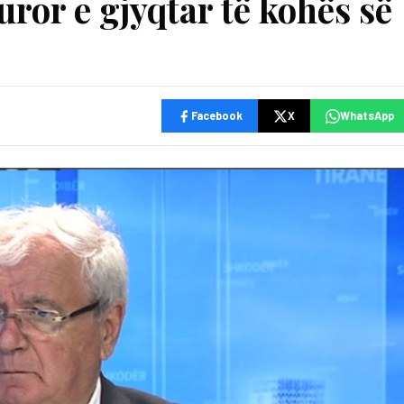
uror e gjyqtar të kohës së
Facebook
X
WhatsApp