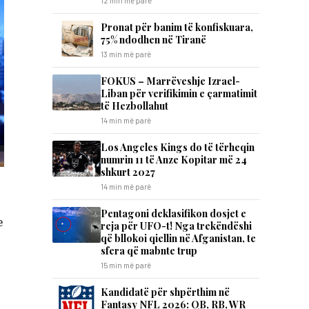
12 min më parë
Pronat për banim të konfiskuara,
75% ndodhen në Tiranë
13 min më parë
FOKUS – Marrëveshje Izrael-
Liban për verifikimin e çarmatimit
të Hezbollahut
14 min më parë
Los Angeles Kings do të tërheqin
numrin 11 të Anze Kopitar më 24
shkurt 2027
14 min më parë
Pentagoni deklasifikon dosjet e
e
reja për UFO-t! Nga trekëndëshi
që bllokoi qiellin në Afganistan, te
sfera që mabnte trup
15 min më parë
Kandidatë për shpërthim në
Fantasy NFL 2026: QB, RB, WR