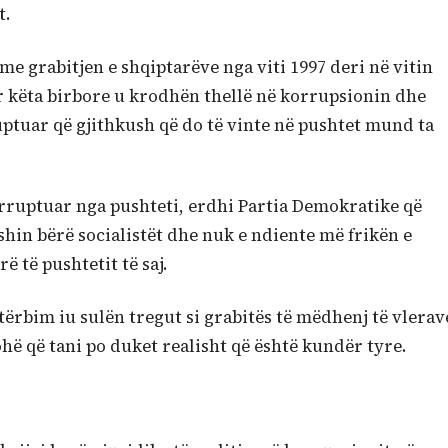
t.
me grabitjen e shqiptarëve nga viti 1997 deri në vitin
or këta birbore u krodhën thellë në korrupsionin dhe
uptuar që gjithkush që do të vinte në pushtet mund ta
korruptuar nga pushteti, erdhi Partia Demokratike që
ishin bërë socialistët dhe nuk e ndiente më frikën e
ë të pushtetit të saj.
 tërbim iu sulën tregut si grabitës të mëdhenj të vlerav
ohë që tani po duket realisht që është kundër tyre.