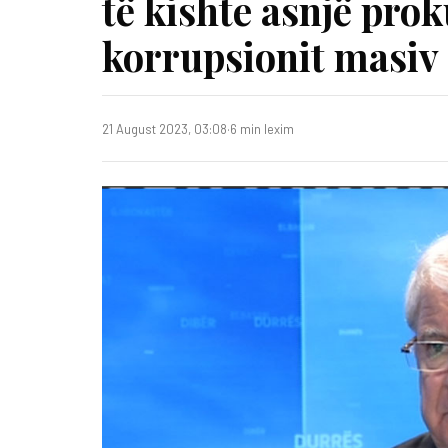
të kishte asnjë prok
korrupsionit masiv
21 August 2023, 03:08
·
6 min lexim