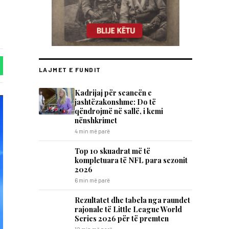
LAJMET E FUNDIT
Kadrijaj për seancën e
jashtëzakonshme: Do të
qëndrojmë në sallë, i kemi
nënshkrimet
4 min më parë
Top 10 skuadrat më të
kompletuara të NFL para sezonit
2026
6 min më parë
Rezultatet dhe tabela nga raundet
rajonale të Little League World
Series 2026 për të premten