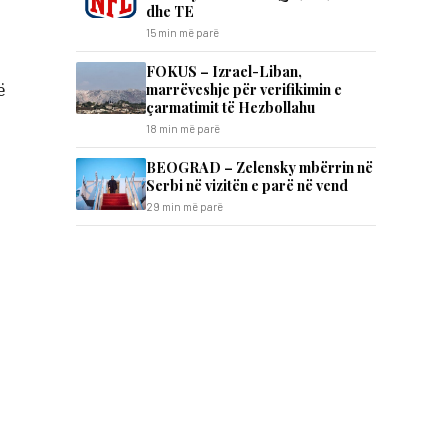
dhe TE
15 min më parë
FOKUS – Izrael-Liban,
ë
marrëveshje për verifikimin e
çarmatimit të Hezbollahu
18 min më parë
BEOGRAD – Zelensky mbërrin në
Serbi në vizitën e parë në vend
29 min më parë