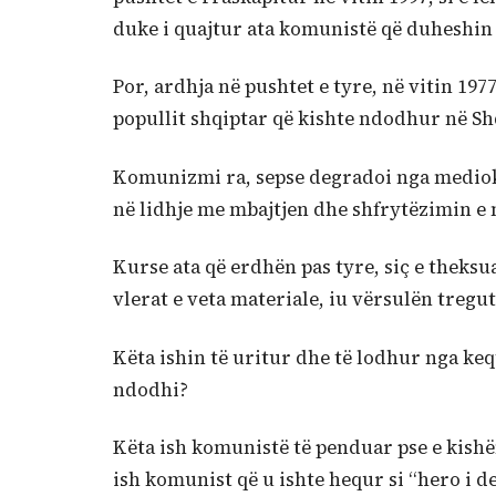
duke i quajtur ata komunistë që duheshin 
Por, ardhja në pushtet e tyre, në vitin 197
popullit shqiptar që kishte ndodhur në Shqi
Komunizmi ra, sepse degradoi nga mediokri
në lidhje me mbajtjen dhe shfrytëzimin e një
Kurse ata që erdhën pas tyre, siç e theksu
vlerat e veta materiale, iu vërsulën tregut
Këta ishin të uritur dhe të lodhur nga keq
ndodhi?
Këta ish komunistë të penduar pse e kishën
ish komunist që u ishte hequr si “hero i d