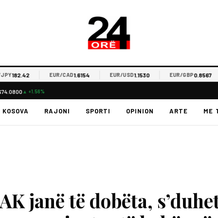
82.42
1.6154
1.1530
0.8567
EUR/CAD
EUR/USD
EUR/GBP
$74.0800
▲ +1.56%
KOSOVA
RAJONI
SPORTI
OPINION
ARTE
ME 
PAK janë të dobëta, s’duhe