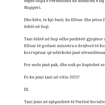
Sepse fuqia e Perëndimit në aleancën e saj 
Shqipëri.
Dhe këtu, te kjo bazë, ka filluar dhe jeton 
është në fuqi.
Tani është në fuqi edhe pushteti gjyqësor
filluar të godasë: ministra e drejtorë të 
korruptuar që ndërkohë janë zëvendësuar
Por ende janë pak, dhe nuk po kuptohet s
Po ku jemi tani në vitin 2023?
III.
Tani jemi në një.pushtet të Partisë Socialis