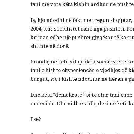
tani me vota këta kishin ardhur në pushte
Ja, kjo ndodhi në fakt me tregun shqiptar, 
2004, kur socialistët ranë nga pushteti. P
krijuan edhe një pushtet gjyqësor të korr
shtinte në dorë.
Prandaj në këtë vit që ikën socialistët e 
tani e kishte eksperiencën e vjedhjes që k
burgut, siç i kishte ndodhur në herën e par
Dhe këta “demokratë ” si të etur tani e me
materiale. Dhe vidh e vidh, deri në këtë k
Pse?