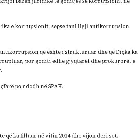
krijoi bazën juridike të goditjes së korrupsionit në
frika e korrupsionit, sepse tani ligji antikorrupsion
 antikorrupsion që është i strukturuar dhe që Diçka ka
korruptuar, por goditi edhe gjyqtarët dhe prokurorët e
.
e çfarë po ndodh në SPAK.
te që ka filluar në vitin 2014 dhe vijon deri sot.