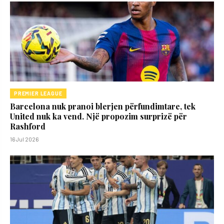
PREMIER LEAGUE
Barcelona nuk pranoi blerjen përfundimtare, tek
United nuk ka vend. Një propozim surprizë për
Rashford
16 Jul 2026