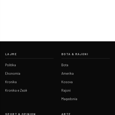
LAJME
BOTA & RAJONI
Politika
Bota
Ekonomia
Amerika
Kronika
Kosova
Kronika e Zezë
Rajoni
Maqedonia
SPORT & OPINION
ARTE