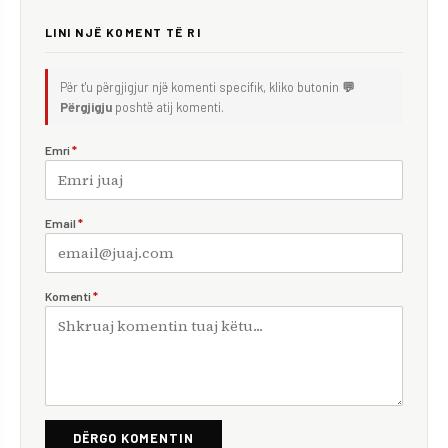
LINI NJË KOMENT TË RI
Për t'u përgjigjur një komenti specifik, kliko butonin
💬
Përgjigju
poshtë atij komenti.
Emri
*
Email
*
Komenti
*
DËRGO KOMENTIN