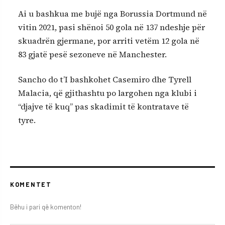
Ai u bashkua me bujë nga Borussia Dortmund në
vitin 2021, pasi shënoi 50 gola në 137 ndeshje për
skuadrën gjermane, por arriti vetëm 12 gola në
83 gjatë pesë sezoneve në Manchester.
Sancho do t’I bashkohet Casemiro dhe Tyrell
Malacia, që gjithashtu po largohen nga klubi i
“djajve të kuq” pas skadimit të kontratave të
tyre.
KOMENTET
Bëhu i pari që komenton!