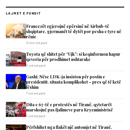
LAJMET E FUNDIT
Francezët zgjerojnë epërsinë në Airbnb-të
shqiptare, gjermanët të dytët por pesha e tyre në
rënie
31 min më parë
Toyota që shitet për “Ujk”: si keqinformon hapur
qeveria për prodhimet ushtarake
3 orë më parë
Gashi: Nëse LDK-ja insiston për postin e
presidentit, situata komplikohet – pres që të ketë
lëshim
7 orë më parë
Dita e 67-të e protestës në Tiranë, qytetarët
marshojnë pas fjalimeve para Kryeministrisë
7 orë më parë
Përfshihet nga flakët një automjet në Tiranë,