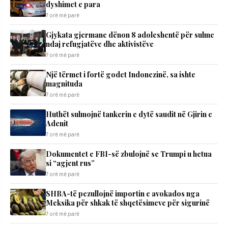
dyshimet e para
7 orë më parë
Gjykata gjermane dënon 8 adoleshentë për sulme
ndaj refugjatëve dhe aktivistëve
7 orë më parë
Një tërmet i fortë godet Indonezinë, sa ishte
magnituda
7 orë më parë
Huthët sulmojnë tankerin e dytë saudit në Gjirin e
Adenit
7 orë më parë
Dokumentet e FBI-së zbulojnë se Trumpi u hetua
si “agjent rus”
7 orë më parë
SHBA-të pezullojnë importin e avokados nga
Meksika për shkak të shqetësimeve për sigurinë
7 orë më parë