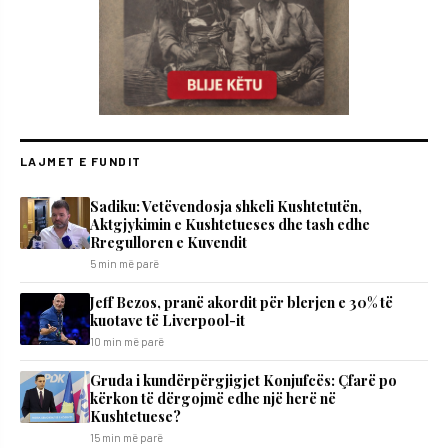
LAJMET E FUNDIT
Sadiku: Vetëvendosja shkeli Kushtetutën,
Aktgjykimin e Kushtetueses dhe tash edhe
Rregulloren e Kuvendit
5 min më parë
Jeff Bezos, pranë akordit për blerjen e 30% të
kuotave të Liverpool-it
10 min më parë
Gruda i kundërpërgjigjet Konjufcës: Çfarë po
kërkon të dërgojmë edhe një herë në
Kushtetuese?
15 min më parë