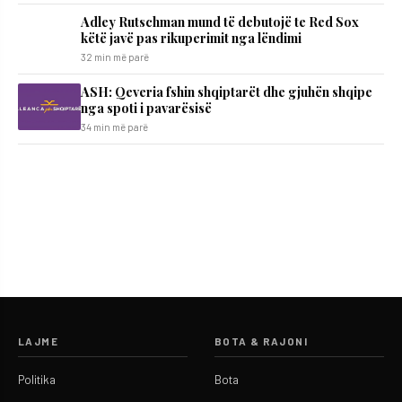
Adley Rutschman mund të debutojë te Red Sox
këtë javë pas rikuperimit nga lëndimi
32 min më parë
ASH: Qeveria fshin shqiptarët dhe gjuhën shqipe
nga spoti i pavarësisë
34 min më parë
LAJME
BOTA & RAJONI
Politika
Bota