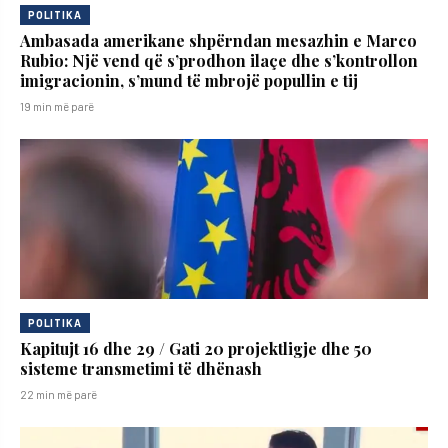
POLITIKA
Ambasada amerikane shpërndan mesazhin e Marco
Rubio: Një vend që s’prodhon ilaçe dhe s’kontrollon
imigracionin, s’mund të mbrojë popullin e tij
19 min më parë
POLITIKA
Kapitujt 16 dhe 29 / Gati 20 projektligje dhe 50
sisteme transmetimi të dhënash
22 min më parë