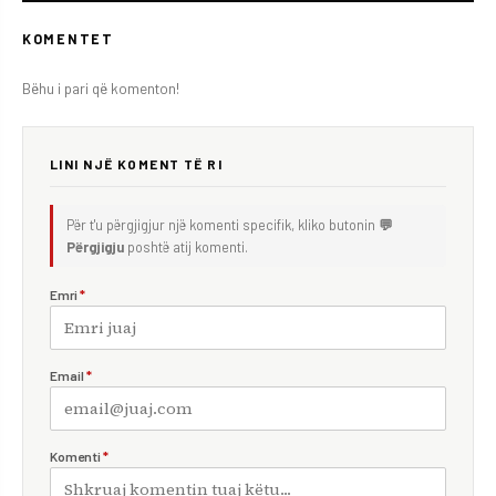
KOMENTET
Bëhu i pari që komenton!
LINI NJË KOMENT TË RI
Për t'u përgjigjur një komenti specifik, kliko butonin
💬
Përgjigju
poshtë atij komenti.
Emri
*
Email
*
Komenti
*