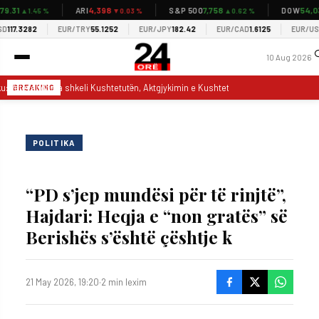
9.31
4,398
7,758
54,03
ARI
S&P 500
DOW
▲1.45 %
▼0.03 %
▲0.62 %
117.3282
EUR/TRY
55.1252
EUR/JPY
182.42
EUR/CAD
1.6125
EUR/USD
1
10 Aug 2026
u: Vetëvendosja shkeli Kushtetutën, Aktgjykimin e Kushtetueses dhe tash edhe R
BREAKING
POLITIKA
“PD s’jep mundësi për të rinjtë”,
Hajdari: Heqja e “non gratës” së
Berishës s’është çështje k
21 May 2026, 19:20
·
2 min lexim