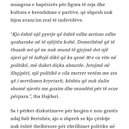
mungesa e hapësirës për figura të reja dhe
kultura e brendshme e partive, që shpesh nuk
lejon avancim real të individëve.
“
Kjo është një pyetje që është edhe serioze edhe
qesharake në të njëjtën kohë. Domethënë që të
thuash sot që ne nuk mund të gjejmë dot një
njeri që të luftojë dikë që ka qenë 30 e ca vite në
politikë, më duket diçka absurde.
Jetojmë në
Shqipëri, një politikë e cila merret vetëm me ata
që i servilosen kryetarit, kështu që nuk dalin
shumë njerëz me guxim dhe mundësi për të ecur
përpara.”
, tha Hajdari.
Sa i përket diskutimeve për heqjen e non-gratës
ndaj Sali Berishës, ajo u shpreh se kjo çështje
nuk është thelbësore për zhvillimet politike në