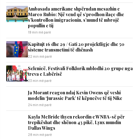
Ambasada amerikane shpërndan mesazhin e
Marco Rubio: Një vend që s’prodhon ilaçe dhe
s’kontrollon imigracionin, s’mund të mbrojë
popullin e tij
19 min më parë
Kapitujt 16 dhe 29 / Gati 20 projektligje dhe 50
sisteme transmetimi të dhënash
22 min më parë
Selenicë, Festivali Folklorik mblodhi 20 grupe nga
treva e Labërisë
23 min më parë
Ja Morant reagon ndaj Kevin Owens që veshi
modelin ‘Jurassic Park’ të këpucëve të tij Nike
24 min më parë
Kayla McBride thyen rekordin e WNBA-së për
trepikëshat dhe shënon 43 pikë, Lynx mundin
Dallas Wings
28 min më parë