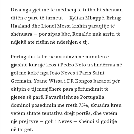
Disa nga yjet më të mëdhenj të futbollit shënuan
ditën e parë të turneut — Kylian Mbappé, Erling
Haaland dhe Lionel Messi kishin paraqitje të
shënuara — por sipas bbc, Ronaldo nuk arriti të
ndjekë atë ritëm në ndeshjen e tij.
Portugalia kaloi në avantazh në minutën e
gjashtë kur një kros i Pedro Neto u shndërrua në
gol me kokë nga João Neves i Paris Saint-
Germain. Yoane Wissa i DR Kongos barazoi për
ekipin e tij menjëherë para përfundimit të
pjesës së parë. Pavarësisht se Portugalia
dominoi posedimin me rreth 75%, skuadra kreu
vetëm shtatë tentativa drejt portës, dhe vetëm
një prej tyre — goli i Neves — shënoi si goditje
në target.