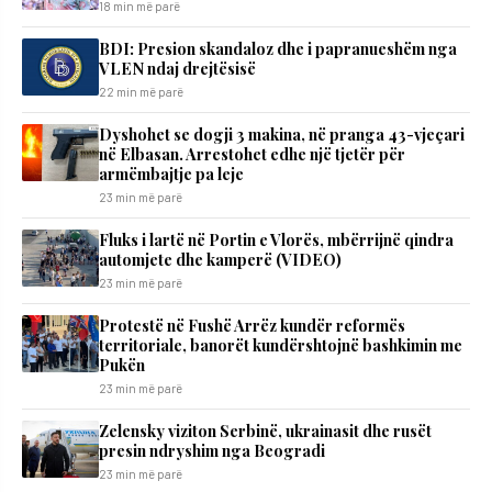
18 min më parë
BDI: Presion skandaloz dhe i papranueshëm nga
VLEN ndaj drejtësisë
22 min më parë
Dyshohet se dogji 3 makina, në pranga 43-vjeçari
në Elbasan. Arrestohet edhe një tjetër për
armëmbajtje pa leje
23 min më parë
Fluks i lartë në Portin e Vlorës, mbërrijnë qindra
automjete dhe kamperë (VIDEO)
23 min më parë
Protestë në Fushë Arrëz kundër reformës
territoriale, banorët kundërshtojnë bashkimin me
Pukën
23 min më parë
Zelensky viziton Serbinë, ukrainasit dhe rusët
presin ndryshim nga Beogradi
23 min më parë