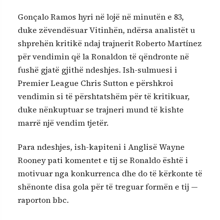
Gonçalo Ramos hyri në lojë në minutën e 83,
duke zëvendësuar Vitinhën, ndërsa analistët u
shprehën kritikë ndaj trajnerit Roberto Martínez
për vendimin që la Ronaldon të qëndronte në
fushë gjatë gjithë ndeshjes. Ish-sulmuesi i
Premier League Chris Sutton e përshkroi
vendimin si të përshtatshëm për të kritikuar,
duke nënkuptuar se trajneri mund të kishte
marrë një vendim tjetër.
Para ndeshjes, ish-kapiteni i Anglisë Wayne
Rooney pati komentet e tij se Ronaldo është i
motivuar nga konkurrenca dhe do të kërkonte të
shënonte disa gola për të treguar formën e tij —
raporton bbc.