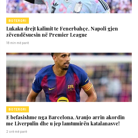
BOTERORI
Lukaku drejt kalimit te Fenerbahçe, Napoli gjen
zëvendësuesin në Premier League
18 min më parë
BOTERORI
E befasishme nga Barcelona, Araujo arrin akordin
me Liverpulin dhe u jep lamtumirën katalanasve!
2 orë më parë