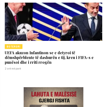
BOTERORI
UEFA akuzon Infantinon se e detyroi të
dëmshpërblente të dashurën e tij, kreu i FIFA-s e
punësoi dhe i rriti rrogën
2 orë më parë