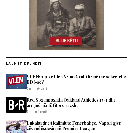
LAJMET E FUNDIT
VLEN: A po e blen Artan Grubi lirinë me sekretet e
BDI-së?
3 min më parë
Red Sox mposhtin Oakland Athletics 13-1 dhe
arrijnë nëntë fitore rresht
7 min më parë
Lukaku drejt kalimit te Fenerbahçe, Napoli gjen
zëvendësuesin në Premier League