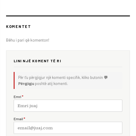
KOMENTET
Bëhu i pari që komenton!
LINI NJË KOMENT TË RI
Për t'u përgjigjur një komenti specifik, kliko butonin
💬
Përgjigju
poshtë atij komenti.
Emri
*
Email
*