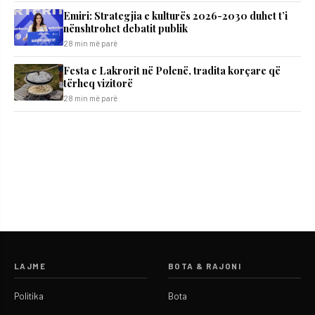
Emiri: Strategjia e kulturës 2026-2030 duhet t’i
nënshtrohet debatit publik
28 min më parë
Festa e Lakrorit në Polenë, tradita korçare që
tërheq vizitorë
28 min më parë
LAJME
BOTA & RAJONI
Politika
Bota