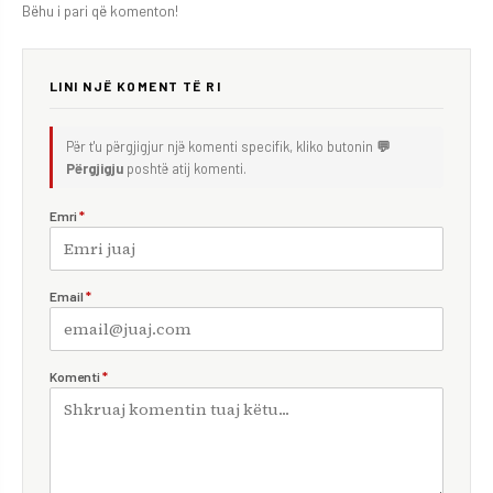
Bëhu i pari që komenton!
LINI NJË KOMENT TË RI
Për t'u përgjigjur një komenti specifik, kliko butonin
💬
Përgjigju
poshtë atij komenti.
Emri
*
Email
*
Komenti
*