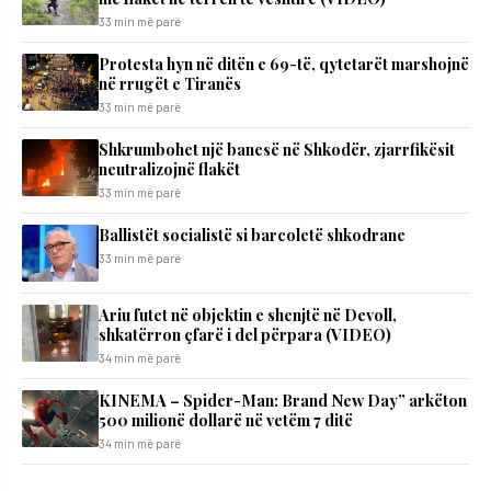
33 min më parë
Protesta hyn në ditën e 69-të, qytetarët marshojnë
në rrugët e Tiranës
33 min më parë
Shkrumbohet një banesë në Shkodër, zjarrfikësit
neutralizojnë flakët
33 min më parë
Ballistët socialistë si barcoletë shkodrane
33 min më parë
Ariu futet në objektin e shenjtë në Devoll,
shkatërron çfarë i del përpara (VIDEO)
34 min më parë
KINEMA – Spider-Man: Brand New Day” arkëton
500 milionë dollarë në vetëm 7 ditë
34 min më parë