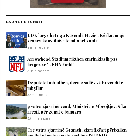
LAJMET E FUNDIT
LDK largohet nga Kuvendi, Haziri: Kërkuam që
seanca konstituive të mbahet sonte
9 min më parë
Arrowhead Stadium rikthen emrin klasik pas
heqjes së ‘GEHA Field’
31 min më parë
Deputetët mblidhen, dera e sallës së Kuvendit e
mbyllur
32 min më parë
9 vatra zjarri në vend, Ministria e Mbrojtjes: S’ka
rrezik për zonat e banuara
33 min më parë
Tre vatra zjarri në Gramsh, zjarrfikësit përballen
me flakët në terren të vështirë (VIDEO)