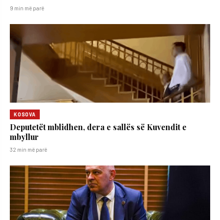
9 min më parë
KOSOVA
Deputetët mblidhen, dera e sallës së Kuvendit e
mbyllur
32 min më parë