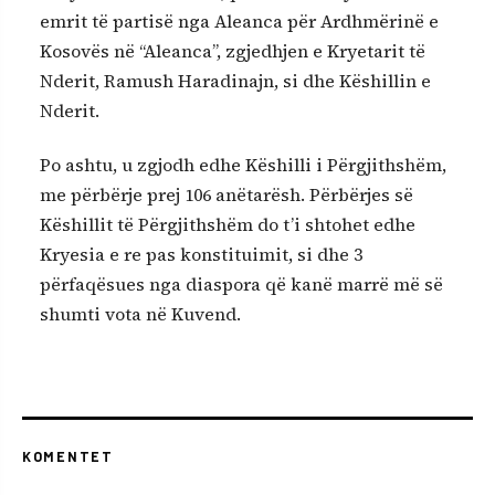
emrit të partisë nga Aleanca për Ardhmërinë e
Kosovës në “Aleanca”, zgjedhjen e Kryetarit të
Nderit, Ramush Haradinajn, si dhe Këshillin e
Nderit.
Po ashtu, u zgjodh edhe Këshilli i Përgjithshëm,
me përbërje prej 106 anëtarësh. Përbërjes së
Këshillit të Përgjithshëm do t’i shtohet edhe
Kryesia e re pas konstituimit, si dhe 3
përfaqësues nga diaspora që kanë marrë më së
shumti vota në Kuvend.
KOMENTET