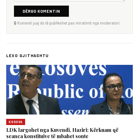
DËRGO KOMENTIN
🔒 Komenti juaj do të publikohet pas miratimit nga moderatori.
LEXO GJITHASHTU
KOSOVA
LDK largohet nga Kuvendi, Haziri: Kërkuam që
seanca konstituive të mbahet sonte