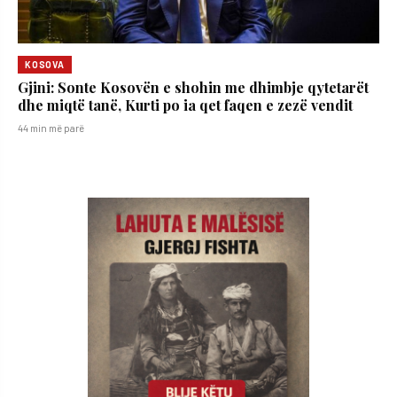
KOSOVA
Gjini: Sonte Kosovën e shohin me dhimbje qytetarët
dhe miqtë tanë, Kurti po ia qet faqen e zezë vendit
44 min më parë