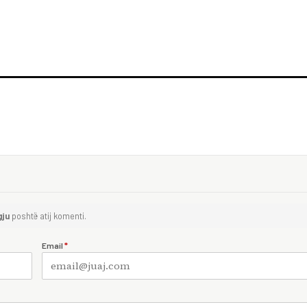
gju
poshtë atij komenti.
Email
*