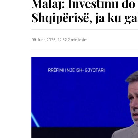
Malaj: Investimi do 
Shqipërisë, ja ku g
09 June 2026, 22:52
·
2 min lexim