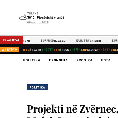
TIRANË
⛅
36°C · Pjesërisht vranët
06 August 2026
💱 VALUTAT
61.4970
117.3362
54.9819
EUR/MKD
EUR/RSD
EUR/TRY
EUR/JP
BTC
$64,659
ETH
$1,906
XRP
$1.0440
SOL
₿ CRYPTO
▲ +0.75%
▲ +1.75%
▼ -2.08%
POLITIKA
EKONOMIA
KRONIKA
BOTA
POLITIKA
Projekti në Zvërnec