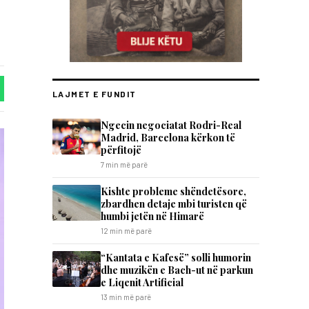
LAJMET E FUNDIT
Ngecin negociatat Rodri-Real
Madrid, Barcelona kërkon të
përfitojë
7 min më parë
Kishte probleme shëndetësore,
zbardhen detaje mbi turisten që
humbi jetën në Himarë
12 min më parë
“Kantata e Kafesë” solli humorin
dhe muzikën e Bach-ut në parkun
e Liqenit Artificial
13 min më parë