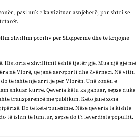
zonën, pasi nuk e ka vizituar asnjëherë, por shtoi se
etarët.
llin zhvillim pozitiv për Shqipërinë dhe të krijojnë
 Historia e zhvillimit është tjetër gjë. Mua një gjë më
ra në Vlorë, që janë aeroporti dhe Zvërneci. Në vitin
 do të ishte një arritje për Vlorën. Unë zonën e
kam shkuar kurrë. Qeveria këtu ka gabuar, sepse duke
ishte transparencë me publikun. Këto janë zona
qipërisë. Do të ketë punësime. Nëse qeveria ta kishte
do të ishin të lumtur, sepse do t’i leverdiste popullit.