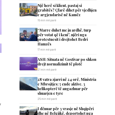
Një herë si klient, pastaj si
grabitës? Çfarë dihet për vjedhjen
e argjendarisë në Kamëz
15 min më parë
“Marre duhet me ju ardhë, turp
për votat që i keni”, njëri nga
protestuesit i drejtohet Bedri
Hamzës
17 min më parë
ASH: Situata në Gostivar po shkon
drejt normalizimit të plotë
21 min më parë
28 vatra zjarri në 24 orë, Ministria
e Mbrojtjes: 5 ende aktive. 3
helikopterë të angazhuar për
shuarjen e tyre
25 min më parë
y
I dënuar për 3 vrasje në Shqipëri
dhe në Belgjikë, deportohet nga