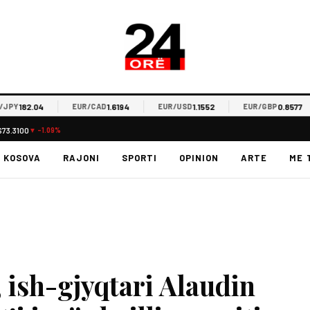
182.04
1.6194
1.1552
0.8577
Y
EUR/CAD
EUR/USD
EUR/GBP
$73.3100
▼ -1.09%
KOSOVA
RAJONI
SPORTI
OPINION
ARTE
ME 
, ish-gjyqtari Alaudin