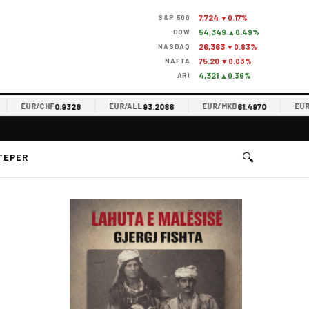
7,724
S&P 500
▼0.17%
54,349
DOW
▲0.49%
26,363
NASDAQ
▼0.83%
75.20
NAFTA
▼0.03%
4,321
ARI
▲0.36%
0.9328
93.2086
61.4970
EUR/CHF
EUR/ALL
EUR/MKD
EUR/RS
🔍
TEPER