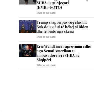
SHBA-ja 51-vjeçari
(EMRI+FOTO)
25 min më parë
Trump vrapon pas vogëlushit:
Nuk doja që ai të bëhej si Biden
dhe të binte nga skena
26 min më parë
Eric Wendt merr aprovimin edhe
nga Senati Amerikan si
ambasadori i ri i SHBA në
Shqipëri
26 min më parë