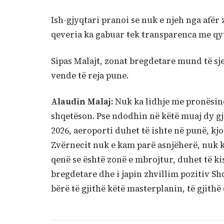
Ish-gjyqtari pranoi se nuk e njeh nga afër 
qeveria ka gabuar tek transparenca me qyt
Sipas Malajt, zonat bregdetare mund të sje
vende të reja pune.
Alaudin Malaj:
Nuk ka lidhje me pronësinë.
shqetëson. Pse ndodhin në këtë muaj dy gjë
2026, aeroporti duhet të ishte në punë, kjo
Zvërnecit nuk e kam parë asnjëherë, nuk 
qenë se është zonë e mbrojtur, duhet të k
bregdetare dhe i japin zhvillim pozitiv Sh
bërë të gjithë këtë masterplanin, të gjithë 