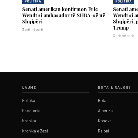
POLITIKA
POLITIKA
Senati amerikan konfirmon Eric
Senati am
Wendt si ambasador të SHBA-së në
Wendt si 
Shqipëri
Shqipëri, p
Trump
3 orë më parë
3 orë më parë
LAJME
BOTA & RAJONI
Politika
Bota
Ekonomia
Amerika
Kronika
Kosova
Kronika e Zezë
Rajoni