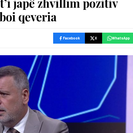
t’i japë zhvillim pozitiv
aboi qeveria
Facebook
X
WhatsApp