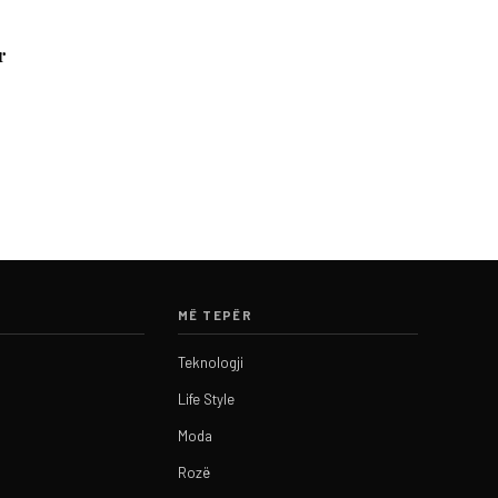
r
MË TEPËR
Teknologji
Life Style
Moda
Rozë