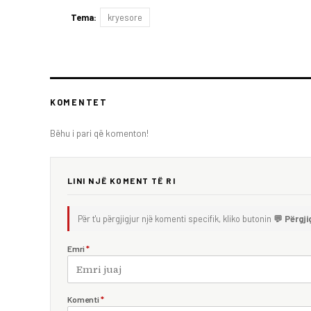
Tema:
kryesore
KOMENTET
Bëhu i pari që komenton!
LINI NJË KOMENT TË RI
Për t'u përgjigjur një komenti specifik, kliko butonin
💬 Përgji
Emri
*
Komenti
*