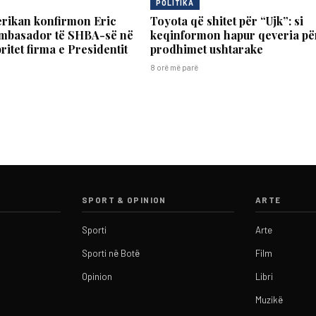
POLITIKA
erikan konfirmon Eric
Toyota që shitet për “Ujk”: si
ambasador të SHBA-së në
keqinformon hapur qeveria pë
ritet firma e Presidentit
prodhimet ushtarake
8 orë më parë
SPORT & OPINION
ARTE
Sporti
Arte
Sporti në Botë
Film
Opinion
Libri
Muzikë