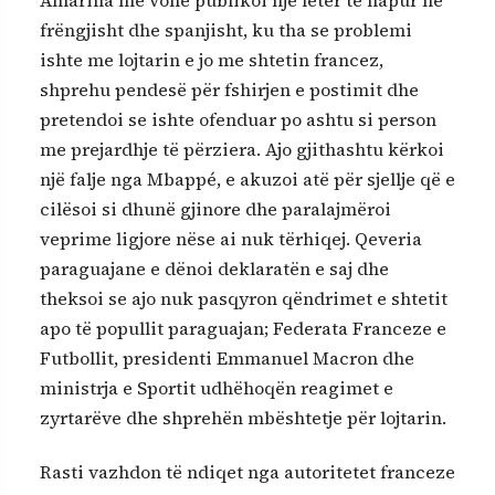
frëngjisht dhe spanjisht, ku tha se problemi
ishte me lojtarin e jo me shtetin francez,
shprehu pendesë për fshirjen e postimit dhe
pretendoi se ishte ofenduar po ashtu si person
me prejardhje të përziera. Ajo gjithashtu kërkoi
një falje nga Mbappé, e akuzoi atë për sjellje që e
cilësoi si dhunë gjinore dhe paralajmëroi
veprime ligjore nëse ai nuk tërhiqej. Qeveria
paraguajane e dënoi deklaratën e saj dhe
theksoi se ajo nuk pasqyron qëndrimet e shtetit
apo të popullit paraguajan; Federata Franceze e
Futbollit, presidenti Emmanuel Macron dhe
ministrja e Sportit udhëhoqën reagimet e
zyrtarëve dhe shprehën mbështetje për lojtarin.
Rasti vazhdon të ndiqet nga autoritetet franceze