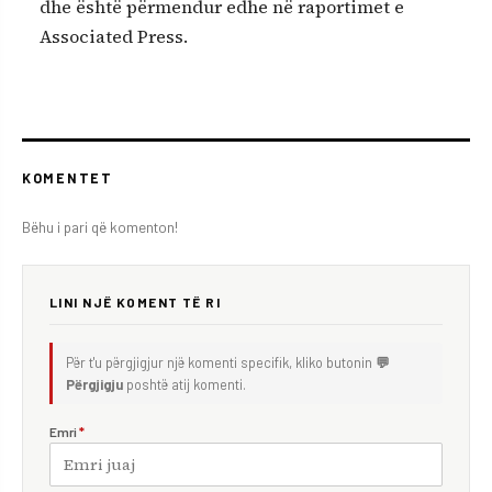
dhe është përmendur edhe në raportimet e
Associated Press.
KOMENTET
Bëhu i pari që komenton!
LINI NJË KOMENT TË RI
Për t'u përgjigjur një komenti specifik, kliko butonin
💬
Përgjigju
poshtë atij komenti.
Emri
*