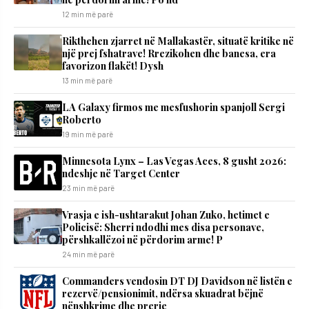
12 min më parë
Rikthehen zjarret në Mallakastër, situatë kritike në
një prej fshatrave! Rrezikohen dhe banesa, era
favorizon flakët! Dysh
13 min më parë
LA Galaxy firmos me mesfushorin spanjoll Sergi
Roberto
19 min më parë
Minnesota Lynx – Las Vegas Aces, 8 gusht 2026:
ndeshje në Target Center
23 min më parë
Vrasja e ish-ushtarakut Johan Zuko, hetimet e
Policisë: Sherri ndodhi mes disa personave,
përshkallëzoi në përdorim arme! P
24 min më parë
Commanders vendosin DT DJ Davidson në listën e
rezervë/pensionimit, ndërsa skuadrat bëjnë
nënshkrime dhe prerje