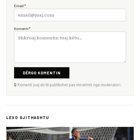
Email
*
Komenti
*
DËRGO KOMENTIN
🔒 Komenti juaj do të publikohet pas miratimit nga moderatori.
LEXO GJITHASHTU