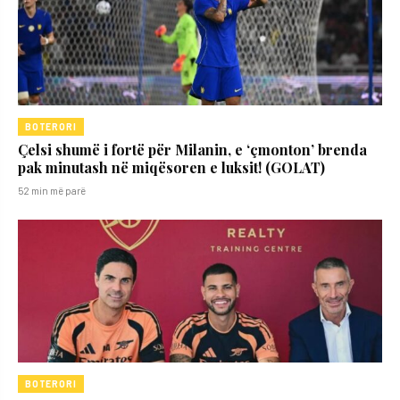
BOTERORI
Çelsi shumë i fortë për Milanin, e ‘çmonton’ brenda
pak minutash në miqësoren e luksit! (GOLAT)
52 min më parë
BOTERORI