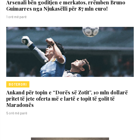
Arsenali bën goditjen e merkatos, rrëmben Bruno
Guimarres nga Njukasëlli për 87 mln euro!
1 orë më parë
BOTERORI
Ankand për topin e “Dorës së Zotit”, 10 mln dollarë
pritet të jete oferta më e lartë e topit të golit të
Maradonës
5 orë më parë