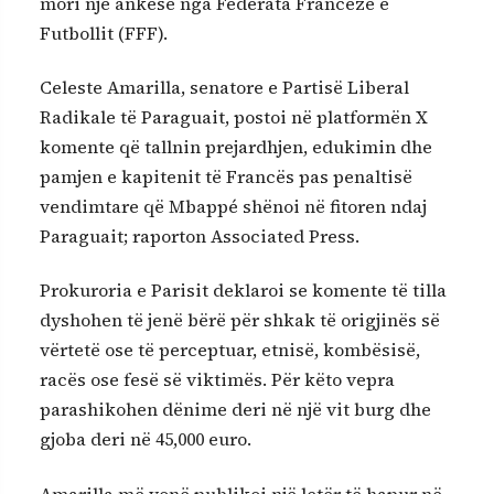
mori një ankesë nga Federata Franceze e
Futbollit (FFF).
Celeste Amarilla, senatore e Partisë Liberal
Radikale të Paraguait, postoi në platformën X
komente që tallnin prejardhjen, edukimin dhe
pamjen e kapitenit të Francës pas penaltisë
vendimtare që Mbappé shënoi në fitoren ndaj
Paraguait; raporton Associated Press.
Prokuroria e Parisit deklaroi se komente të tilla
dyshohen të jenë bërë për shkak të origjinës së
vërtetë ose të perceptuar, etnisë, kombësisë,
racës ose fesë së viktimës. Për këto vepra
parashikohen dënime deri në një vit burg dhe
gjoba deri në 45,000 euro.
Amarilla më vonë publikoi një letër të hapur në