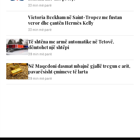
33 min më parë
Victoria Beckham në Saint-Tropez me fustan
veror dhe çantën Hermès Kelly
33 min më parë
Të shtëna me armë automatike në Tetovë,
dëmtohet një shtëpi
39 min më parë
Në Maqedoni dasmat mbajnë gjallë tregun e arit,
pavarësisht çmimeve të larta
39 min më parë