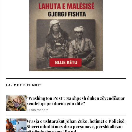
LAJMET E FUNDIT
“Washington Post”: Sa shpesh duhen zëvendësuar
sendet që përdorim çdo ditë?
10 min më parë
Vrasja e ushtarakut Johan Zuko, hetimet e Policisë:
Sherri ndodhi mes disa personave, përshkallëzoi
në përdorim arme! Po nd