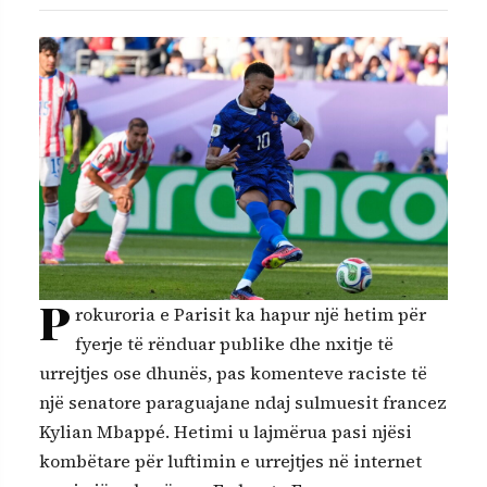
P
rokuroria e Parisit ka hapur një hetim për
fyerje të rënduar publike dhe nxitje të
urrejtjes ose dhunës, pas komenteve raciste të
një senatore paraguajane ndaj sulmuesit francez
Kylian Mbappé. Hetimi u lajmërua pasi njësi
kombëtare për luftimin e urrejtjes në internet