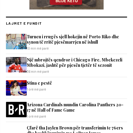
LAJMET E FUNDIT
Turneu i rrugës sjell hokejin në Porto Riko dhe
synon të rritë pjesëmarrjen në ishull
10 min më parë
Një mbrojtës qendror i Chicago Fire, Mbekezeli
Mbokazi, jashtë për pjesën tjetër të sezonit
36 min më parë
Stina e pestë
1 orë më parë
Arizona Cardinals mundin Carolina Panthers 20-
17 në Hall of Fame Game
1 orë më parë
Çfarë tha Jaylen Brown për transferimin te 76ers