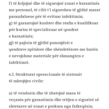
f) të krijojnë dhe të sigurojnë zonat e karantinës
me personel, të cilit t’i sigurohen të gjithë masat
parandaluese për të evituar infektimin;
g) të garantojnë kushtet dhe stafin e kualifikuar
për kurim të specializuar në qendrat
e karantinës;
gj) të pajisin të gjithë punonjësit e
qendrave spitalore dhe shëndetësore me bazën
e nevojshme materiale për shmangien e
infektimit.
6.2. Strukturat operacionale të sistemit
të mbrojtjes civile:
a) të vendosin dhe të zbatojnë masa të
veçanta për garantimin dhe rritjen e sigurisë së
shtetasve në zonat e prekura nga fatkeqësia;