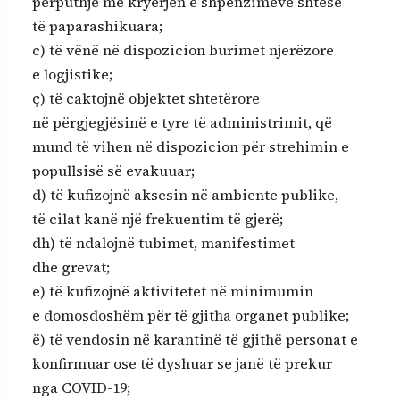
përputhje me kryerjen e shpenzimeve shtesë
të paparashikuara;
c) të vënë në dispozicion burimet njerëzore
e logjistike;
ç) të caktojnë objektet shtetërore
në përgjegjësinë e tyre të administrimit, që
mund të vihen në dispozicion për strehimin e
popullsisë së evakuuar;
d) të kufizojnë aksesin në ambiente publike,
të cilat kanë një frekuentim të gjerë;
dh) të ndalojnë tubimet, manifestimet
dhe grevat;
e) të kufizojnë aktivitetet në minimumin
e domosdoshëm për të gjitha organet publike;
ë) të vendosin në karantinë të gjithë personat e
konfirmuar ose të dyshuar se janë të prekur
nga COVID-19;