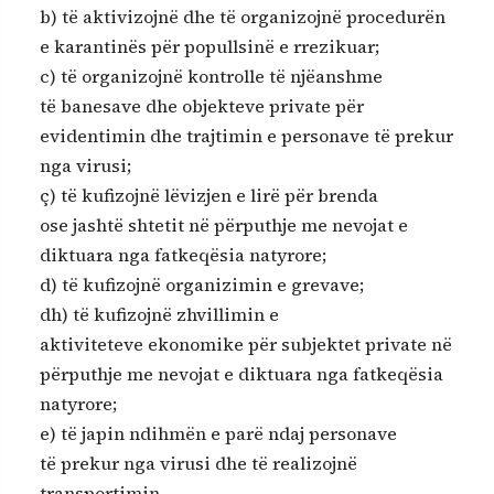
b) të aktivizojnë dhe të organizojnë procedurën
e karantinës për popullsinë e rrezikuar;
c) të organizojnë kontrolle të njëanshme
të banesave dhe objekteve private për
evidentimin dhe trajtimin e personave të prekur
nga virusi;
ç) të kufizojnë lëvizjen e lirë për brenda
ose jashtë shtetit në përputhje me nevojat e
diktuara nga fatkeqësia natyrore;
d) të kufizojnë organizimin e grevave;
dh) të kufizojnë zhvillimin e
aktiviteteve ekonomike për subjektet private në
përputhje me nevojat e diktuara nga fatkeqësia
natyrore;
e) të japin ndihmën e parë ndaj personave
të prekur nga virusi dhe të realizojnë
transportimin