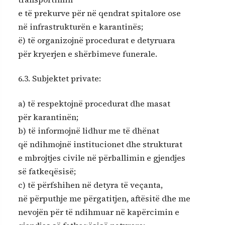
e të prekurve për në qendrat spitalore ose
në infrastrukturën e karantinës;
ë) të organizojnë procedurat e detyruara
për kryerjen e shërbimeve funerale.
6.3. Subjektet private:
a) të respektojnë procedurat dhe masat
për karantinën;
b) të informojnë lidhur me të dhënat
që ndihmojnë institucionet dhe strukturat
e mbrojtjes civile në përballimin e gjendjes
së fatkeqësisë;
c) të përfshihen në detyra të veçanta,
në përputhje me përgatitjen, aftësitë dhe me
nevojën për të ndihmuar në kapërcimin e