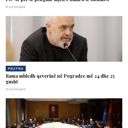
8 orë më parë
POLITIKA
Rama mbledh qeverinë në Pogradec më 24 dhe 25
gusht
9 orë më parë