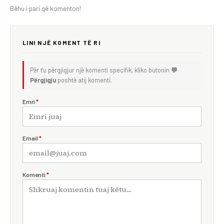
Bëhu i pari që komenton!
LINI NJË KOMENT TË RI
Për t'u përgjigjur një komenti specifik, kliko butonin
💬
Përgjigju
poshtë atij komenti.
Emri
*
Email
*
Komenti
*