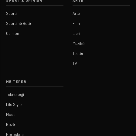
SPORT & OPINION
ARTE
Sporti
Arte
Sporti në Botë
Film
Opinion
Libri
Muzikë
Teatër
TV
MË TEPËR
Teknologji
Life Style
Moda
Rozë
Horoskopi