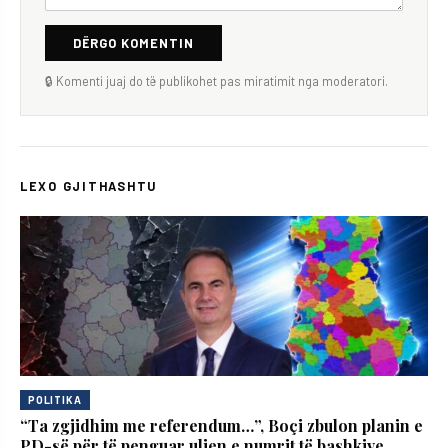
DËRGO KOMENTIN
🔒 Komenti juaj do të publikohet pas miratimit nga moderatori.
LEXO GJITHASHTU
POLITIKA
“Ta zgjidhim me referendum…”, Boçi zbulon planin e
PD-së për të penguar uljen e numrit të bashkive