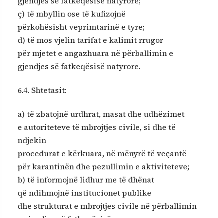
gjendjes së fatkeqësisë natyrore;
ç) të mbyllin ose të kufizojnë
përkohësisht veprimtarinë e tyre;
d) të mos vjelin tarifat e kalimit rrugor
për mjetet e angazhuara në përballimin e
gjendjes së fatkeqësisë natyrore.
6.4. Shtetasit:
a) të zbatojnë urdhrat, masat dhe udhëzimet
e autoriteteve të mbrojtjes civile, si dhe të
ndjekin
procedurat e kërkuara, në mënyrë të veçantë
për karantinën dhe pezullimin e aktiviteteve;
b) të informojnë lidhur me të dhënat
që ndihmojnë institucionet publike
dhe strukturat e mbrojtjes civile në përballimin