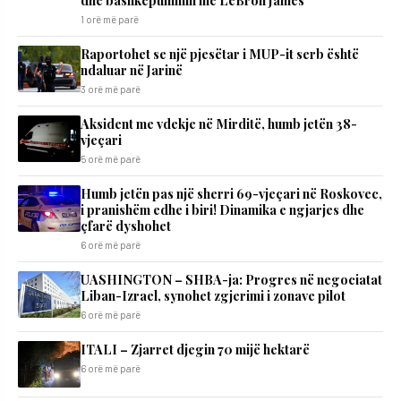
dhe bashkëpunimin me LeBron James
1 orë më parë
Raportohet se një pjesëtar i MUP-it serb është
ndaluar në Jarinë
3 orë më parë
Aksident me vdekje në Mirditë, humb jetën 38-
vjeçari
5 orë më parë
Humb jetën pas një sherri 69-vjeçari në Roskovec,
i pranishëm edhe i biri! Dinamika e ngjarjes dhe
çfarë dyshohet
6 orë më parë
UASHINGTON – SHBA-ja: Progres në negociatat
Liban-Izrael, synohet zgjerimi i zonave pilot
6 orë më parë
ITALI – Zjarret djegin 70 mijë hektarë
6 orë më parë