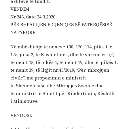
e ditëve të fundit.
VENDIM
Nr.243, datë 24.3.2020
PËR SHPALLJEN E GJENDJES SË FATKEQËSISË
NATYRORE
Në mbështetje të neneve 100, 170, 174, pika 1, e
175, pika 2, të Kushtetutës, dhe të shkronjës “ç”,
të nenit 18, të pikës 1, të nenit 19, dhe të pikës 1,
të nenit 39, të ligjit nr.45/2019, “Për mbrojtjen
civile”, me propozimin e ministrit
të Shëndetësisë dhe Mbrojtjes Sociale dhe
të ministrit të Shtetit për Rindërtimin, Këshilli
i Ministrave
VENDOSI: