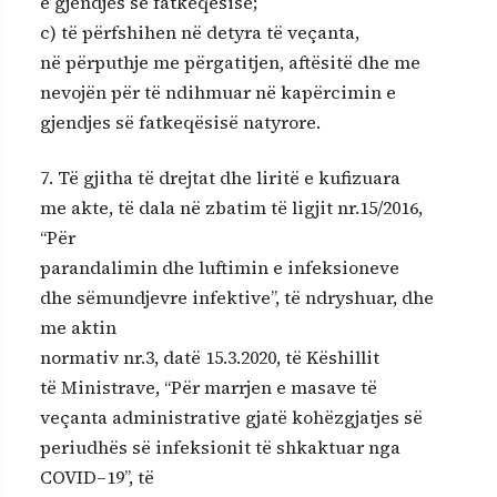
e gjendjes së fatkeqësisë;
c) të përfshihen në detyra të veçanta,
në përputhje me përgatitjen, aftësitë dhe me
nevojën për të ndihmuar në kapërcimin e
gjendjes së fatkeqësisë natyrore.
7. Të gjitha të drejtat dhe liritë e kufizuara
me akte, të dala në zbatim të ligjit nr.15/2016,
“Për
parandalimin dhe luftimin e infeksioneve
dhe sëmundjevre infektive”, të ndryshuar, dhe
me aktin
normativ nr.3, datë 15.3.2020, të Këshillit
të Ministrave, “Për marrjen e masave të
veçanta administrative gjatë kohëzgjatjes së
periudhës së infeksionit të shkaktuar nga
COVID–19”, të