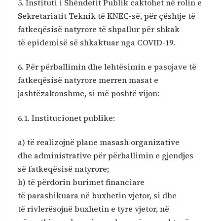
5. Instituti i Shëndetit Publik caktohet në rolin e
Sekretariatit Teknik të KNEC-së, për çështje të
fatkeqësisë natyrore të shpallur për shkak
të epidemisë së shkaktuar nga COVID-19.
6. Për përballimin dhe lehtësimin e pasojave të
fatkeqësisë natyrore merren masat e
jashtëzakonshme, si më poshtë vijon:
6.1. Institucionet publike:
a) të realizojnë plane masash organizative
dhe administrative për përballimin e gjendjes
së fatkeqësisë natyrore;
b) të përdorin burimet financiare
të parashikuara në buxhetin vjetor, si dhe
të rivlerësojnë buxhetin e tyre vjetor, në