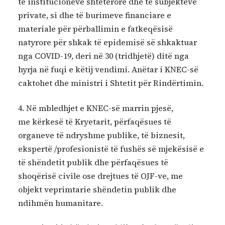
të institucioneve shtetërore dhe të subjekteve
private, si dhe të burimeve financiare e
materiale për përballimin e fatkeqësisë
natyrore për shkak të epidemisë së shkaktuar
nga COVID-19, deri në 30 (tridhjetë) ditë nga
hyrja në fuqi e këtij vendimi. Anëtar i KNEC-së
caktohet dhe ministri i Shtetit për Rindërtimin.
4. Në mbledhjet e KNEC-së marrin pjesë,
me kërkesë të Kryetarit, përfaqësues të
organeve të ndryshme publike, të biznesit,
ekspertë /profesionistë të fushës së mjekësisë e
të shëndetit publik dhe përfaqësues të
shoqërisë civile ose drejtues të OJF-ve, me
objekt veprimtarie shëndetin publik dhe
ndihmën humanitare.