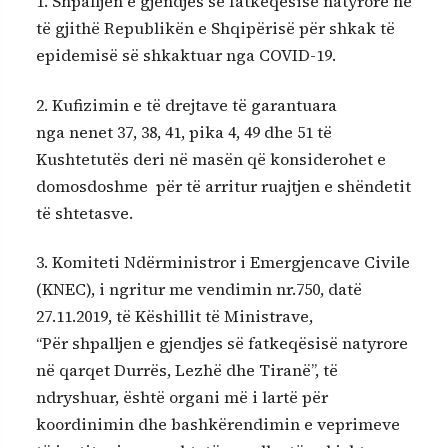
1. Shpalljen e gjendjes së fatkeqësisë natyrore në
të gjithë Republikën e Shqipërisë për shkak të
epidemisë së shkaktuar nga COVID-19.
2. Kufizimin e të drejtave të garantuara
nga nenet 37, 38, 41, pika 4, 49 dhe 51 të
Kushtetutës deri në masën që konsiderohet e
domosdoshme për të arritur ruajtjen e shëndetit
të shtetasve.
3. Komiteti Ndërministror i Emergjencave Civile
(KNEC), i ngritur me vendimin nr.750, datë
27.11.2019, të Këshillit të Ministrave,
“Për shpalljen e gjendjes së fatkeqësisë natyrore
në qarqet Durrës, Lezhë dhe Tiranë”, të
ndryshuar, është organi më i lartë për
koordinimin dhe bashkërendimin e veprimeve