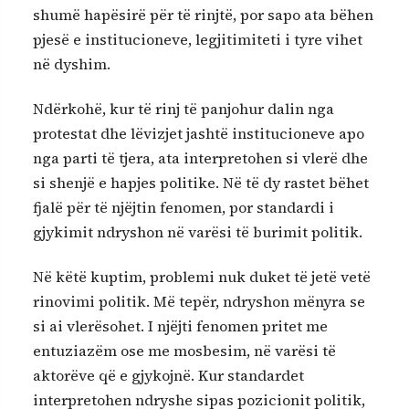
shumë hapësirë për të rinjtë, por sapo ata bëhen
pjesë e institucioneve, legjitimiteti i tyre vihet
në dyshim.
Ndërkohë, kur të rinj të panjohur dalin nga
protestat dhe lëvizjet jashtë institucioneve apo
nga parti të tjera, ata interpretohen si vlerë dhe
si shenjë e hapjes politike. Në të dy rastet bëhet
fjalë për të njëjtin fenomen, por standardi i
gjykimit ndryshon në varësi të burimit politik.
Në këtë kuptim, problemi nuk duket të jetë vetë
rinovimi politik. Më tepër, ndryshon mënyra se
si ai vlerësohet. I njëjti fenomen pritet me
entuziazëm ose me mosbesim, në varësi të
aktorëve që e gjykojnë. Kur standardet
interpretohen ndryshe sipas pozicionit politik,