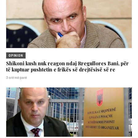
OPINION
Shikoni kush nuk reagon ndaj Rregullores Bani, për
të kuptuar pushtetin e frikës së drejtësisë së re
3 orë më parë