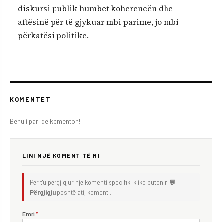
diskursi publik humbet koherencën dhe
aftësinë për të gjykuar mbi parime, jo mbi
përkatësi politike.
KOMENTET
Bëhu i pari që komenton!
LINI NJË KOMENT TË RI
Për t'u përgjigjur një komenti specifik, kliko butonin
💬
Përgjigju
poshtë atij komenti.
Emri
*