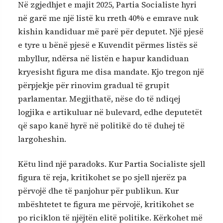
Në zgjedhjet e majit 2025, Partia Socialiste hyri
në garë me një listë ku rreth 40% e emrave nuk
kishin kandiduar më parë për deputet. Një pjesë
e tyre u bënë pjesë e Kuvendit përmes listës së
mbyllur, ndërsa në listën e hapur kandiduan
kryesisht figura me disa mandate. Kjo tregon një
përpjekje për rinovim gradual të grupit
parlamentar. Megjithatë, nëse do të ndiqej
logjika e artikuluar në bulevard, edhe deputetët
që sapo kanë hyrë në politikë do të duhej të
largoheshin.
Këtu lind një paradoks. Kur Partia Socialiste sjell
figura të reja, kritikohet se po sjell njerëz pa
përvojë dhe të panjohur për publikun. Kur
mbështetet te figura me përvojë, kritikohet se
po riciklon të njëjtën elitë politike. Kërkohet më