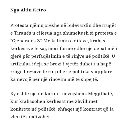
Nga Altin Ketro
Protesta njëmujorëshe në bulevardin dhe rrugët
e Tiranës u cilësua nga shumëkush si protesta e
“Gjeneratës Z”. Me kalimin e ditëve, krahas
kërkesave të saj, mori formë edhe një debat më i
gjerë për përfaqësimin e të rinjve në politikë. U
artikulua ideja se brezi i vjetër duhet t’u hapë
rrugë brezave të rinj dhe se politika shqiptare
ka nevojë për një rinovim më të shpejtë.
Ky është një diskutim i nevojshëm. Megjithatë,
kur krahasohen kërkesat me zhvillimet
konkrete në politikë, shfaqet një kontrast që ia
vlen të analizohet.