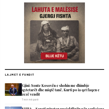
LAJMET E FUNDIT
Gjini: Sonte Kosovën e shohin me dhimbje
qytetarët dhe miqtë tanë, Kurti po ia qet faqen e
zezë vendit
7 min më parë
SHBA – Senati miraton projektligjin për sanksione