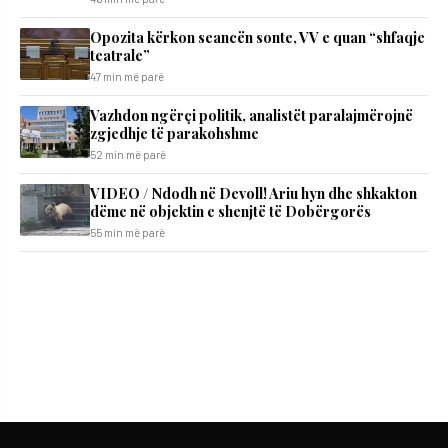
Opozita kërkon seancën sonte, VV e quan “shfaqje
teatrale”
47 min më parë
Vazhdon ngërçi politik, analistët paralajmërojnë
zgjedhje të parakohshme
52 min më parë
VIDEO / Ndodh në Devoll! Ariu hyn dhe shkakton
dëme në objektin e shenjtë të Dobërgorës
55 min më parë