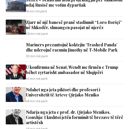
ndaj Rusisë me votim dypartiak
16 min më parë
Zjarr në një banesë pranë stadiumit “Loro Boriçi”
në Shkodër, shmangen pasojat në njerëz
26 min më parë
Mariners prezantojnë koktejin ‘Trashed Panda’
dhe nderojnë racunin Jimothy në T‑Mobile Park
30 min më parë
U konfirmua në Senat, Wendt me firmën e Trump
bëhet zyrtarisht ambasador në Shqipëri
44 min më parë
Ndahet nga jeta piktori dhe profesori i
Universitetit të Arteve Qirjako Meniko
46 min më parë
Ndarja nga jeta e prof. dr. Qirjako Menikos,
Gonxhja: I kushtoi jetën formimit të brezave të tërë
artistësh
46 min më parë