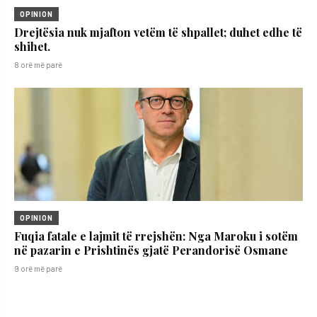
OPINION
Drejtësia nuk mjafton vetëm të shpallet; duhet edhe të
shihet.
8 orë më parë
OPINION
Fuqia fatale e lajmit të rrejshën: Nga Maroku i sotëm
në pazarin e Prishtinës gjatë Perandorisë Osmane
9 orë më parë