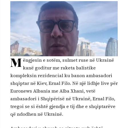
M
ëngjesin e sotëm, sulmet ruse në Ukrainë
kanë goditur me raketa balistike
kompleksin rezidencial ku banon ambasadori
shqiptar në Kiev, Ernal Filo. Në një lidhje live për
Euronews Albania me Alba Xhani, vetë
ambasadori i Shqipërisë në Ukrainë, Ernal Filo,
tregoi se si është gjendja e tij dhe e shqiptarëve
që ndodhen në Ukrainë.