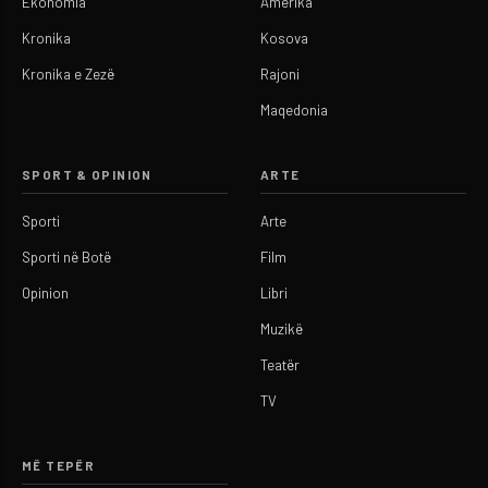
Ekonomia
Amerika
Kronika
Kosova
Kronika e Zezë
Rajoni
Maqedonia
SPORT & OPINION
ARTE
Sporti
Arte
Sporti në Botë
Film
Opinion
Libri
Muzikë
Teatër
TV
MË TEPËR