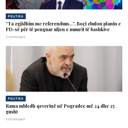
POLITIKA
“Ta zgjidhim me referendum…”, Boçi zbulon planin e
PD-së për të penguar uljen e numrit të bashkive
2 orë më parë
POLITIKA
Rama mbledh qeverinë në Pogradec më 24 dhe 25
gusht
3 orë më parë