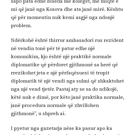
sapo pata edhe biseda me kolegët, me miqtë e
mi që janë nga Kosova dhe ata janë mirë. Kështu
që për momentin nuk kemi asgjë nga ndonjë
problem.
Ndërkohë është thirrur ambasadori rus rezident
në vendin tonë për të patur edhe një
komunikim, kjo është një praktikë normale
diplomatike që përdoret gjithmonë sa herë që
rrezikohet jeta e një përfaqësuesi të trupit
diplomatik të një vendi nga sulmi që shkaktohet
nga një vend tjetër. Pastaj aty se sa do ndikojë,
këtë nuk e dimë, por këto janë praktika normale,
janë procedura normale që zhvillohen
gjithmonë”, u shpreh ai.
I pyetur nga gazetarja nëse ka pasur apo ka