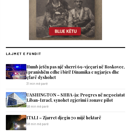
LAJMET E FUNDIT
Humb jetën pas një sherri 69-vjeçari në Roskovec,
i pranishëm edhe i biri! Dinamika e ngjarjes dhe
çfarë dyshohet
31 min më parë
UASHINGTON – SHBA-ja: Progres në negociatat
Liban-Izrael, synohet zgjerimi i zonave pilot
58 min më parë
ITALI – Zjarret djegin 70 mijë hektarë
58 min më parë