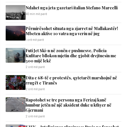
Ndahet nga jeta gazetari italian Stefano Marcelli
60 min më parë
Përmirësohet situata nga zjarret në Mallakastër!
Mbeten aktive 10 vatra nga veriu në jug
1 orë më parë
Futi Jet Ski-n në zonën e pushuesve, Policia
Kufitare bllokon mjetin dhe gjobit drejtuesin me
300 mijë lekë
2 orë më parë
Dita e 68-të e protestës, qytetarët marshojnë në
rrugët e Tiranës
2 orë më parë
Rapotohet se tre persona nga Ferizaj kanë
humbur jetën në një aksident duke u kthyer në
Gjermani
2 orë më parë