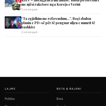
KIEV – Inteligjenca ukrainase: Rusia po forcohet
me njësi raketore nga Koreja e Veriut
2 orë më parë
“Ta zgjidhim me referendum…”, Boçi zbulon
planin e PD-së për të penguar uljen e numrit të
bashkive
2 orë më parë
LAJME
BOTA & RAJONI
Politika
Bota