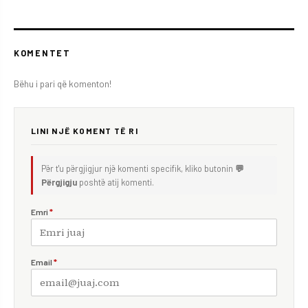
KOMENTET
Bëhu i pari që komenton!
LINI NJË KOMENT TË RI
Për t'u përgjigjur një komenti specifik, kliko butonin
💬
Përgjigju
poshtë atij komenti.
Emri
*
Email
*