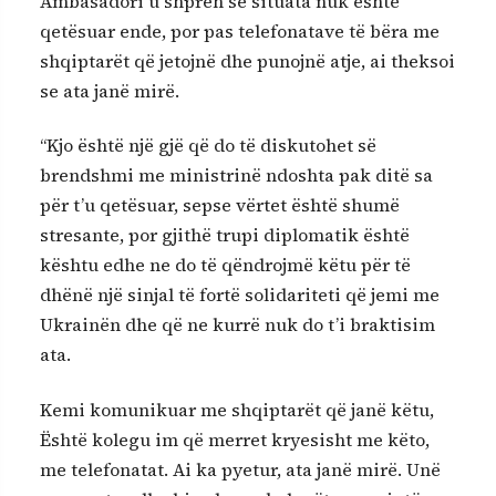
Ambasadori u shpreh se situata nuk është
qetësuar ende, por pas telefonatave të bëra me
shqiptarët që jetojnë dhe punojnë atje, ai theksoi
se ata janë mirë.
“Kjo është një gjë që do të diskutohet së
brendshmi me ministrinë ndoshta pak ditë sa
për t’u qetësuar, sepse vërtet është shumë
stresante, por gjithë trupi diplomatik është
kështu edhe ne do të qëndrojmë këtu për të
dhënë një sinjal të fortë solidariteti që jemi me
Ukrainën dhe që ne kurrë nuk do t’i braktisim
ata.
Kemi komunikuar me shqiptarët që janë këtu,
Është kolegu im që merret kryesisht me këto,
me telefonatat. Ai ka pyetur, ata janë mirë. Unë