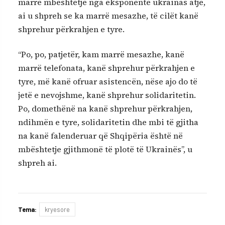
marrë mbështetje nga eksponentë ukrainas atje,
ai u shpreh se ka marrë mesazhe, të cilët kanë
shprehur përkrahjen e tyre.
“Po, po, patjetër, kam marrë mesazhe, kanë
marrë telefonata, kanë shprehur përkrahjen e
tyre, më kanë ofruar asistencën, nëse ajo do të
jetë e nevojshme, kanë shprehur solidaritetin.
Po, domethënë na kanë shprehur përkrahjen,
ndihmën e tyre, solidaritetin dhe mbi të gjitha
na kanë falenderuar që Shqipëria është në
mbështetje gjithmonë të plotë të Ukrainës”, u
shpreh ai.
Tema:
kryesore