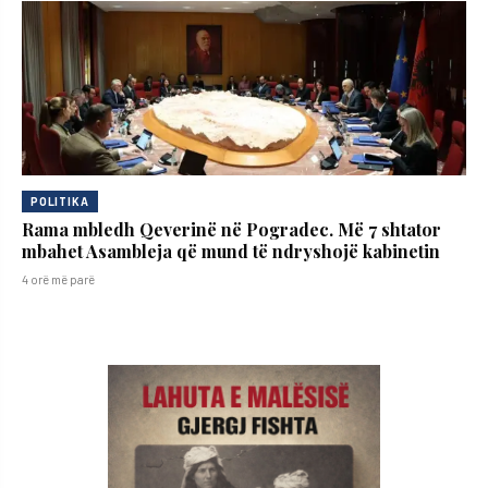
POLITIKA
Rama mbledh Qeverinë në Pogradec. Më 7 shtator
mbahet Asambleja që mund të ndryshojë kabinetin
4 orë më parë