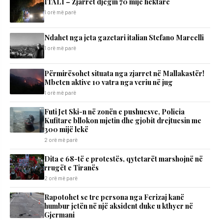
ITALI – Zjarret djegin 70 mijë hektarë
1 orë më parë
Ndahet nga jeta gazetari italian Stefano Marcelli
1 orë më parë
Përmirësohet situata nga zjarret në Mallakastër!
Mbeten aktive 10 vatra nga veriu në jug
1 orë më parë
Futi Jet Ski-n në zonën e pushuesve, Policia
Kufitare bllokon mjetin dhe gjobit drejtuesin me
300 mijë lekë
2 orë më parë
Dita e 68-të e protestës, qytetarët marshojnë në
rrugët e Tiranës
2 orë më parë
Rapotohet se tre persona nga Ferizaj kanë
humbur jetën në një aksident duke u kthyer në
Gjermani