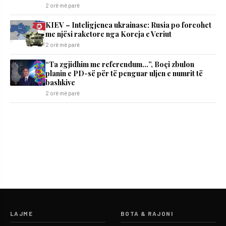
2 orë më parë
KIEV – Inteligjenca ukrainase: Rusia po forcohet
me njësi raketore nga Koreja e Veriut
2 orë më parë
“Ta zgjidhim me referendum…”, Boçi zbulon
planin e PD-së për të penguar uljen e numrit të
bashkive
2 orë më parë
LAJME
BOTA & RAJONI