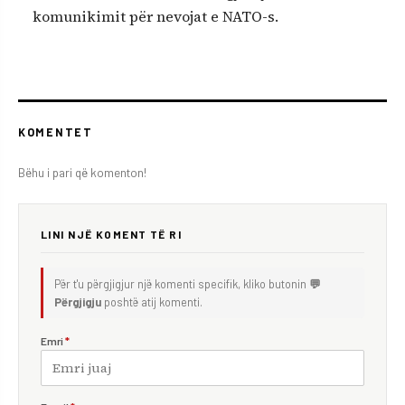
komunikimit për nevojat e NATO-s.
KOMENTET
Bëhu i pari që komenton!
LINI NJË KOMENT TË RI
Për t'u përgjigjur një komenti specifik, kliko butonin
💬
Përgjigju
poshtë atij komenti.
Emri
*