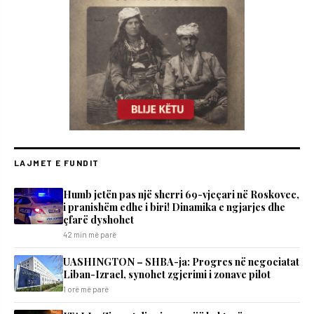
LAJMET E FUNDIT
Humb jetën pas një sherri 69-vjeçari në Roskovec,
i pranishëm edhe i biri! Dinamika e ngjarjes dhe
çfarë dyshohet
42 min më parë
UASHINGTON – SHBA-ja: Progres në negociatat
Liban-Izrael, synohet zgjerimi i zonave pilot
1 orë më parë