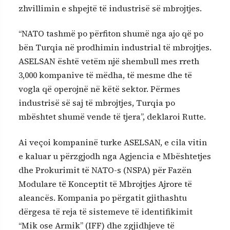
zhvillimin e shpejtë të industrisë së mbrojtjes.
“NATO tashmë po përfiton shumë nga ajo që po
bën Turqia në prodhimin industrial të mbrojtjes.
ASELSAN është vetëm një shembull mes rreth
3,000 kompanive të mëdha, të mesme dhe të
vogla që operojnë në këtë sektor. Përmes
industrisë së saj të mbrojtjes, Turqia po
mbështet shumë vende të tjera”, deklaroi Rutte.
Ai veçoi kompaninë turke ASELSAN, e cila vitin
e kaluar u përzgjodh nga Agjencia e Mbështetjes
dhe Prokurimit të NATO-s (NSPA) për Fazën
Modulare të Konceptit të Mbrojtjes Ajrore të
aleancës. Kompania po përgatit gjithashtu
dërgesa të reja të sistemeve të identifikimit
“Mik ose Armik” (IFF) dhe zgjidhjeve të