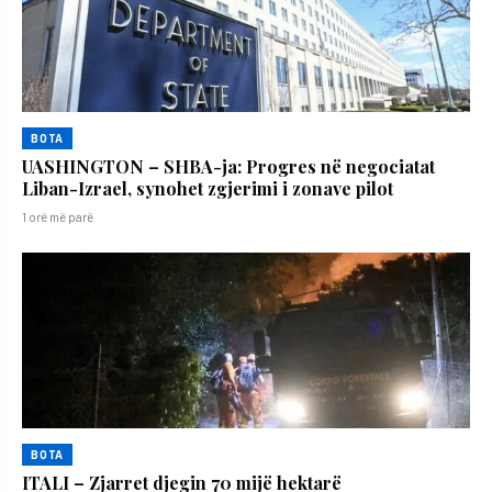
BOTA
UASHINGTON – SHBA-ja: Progres në negociatat
Liban-Izrael, synohet zgjerimi i zonave pilot
1 orë më parë
BOTA
ITALI – Zjarret djegin 70 mijë hektarë