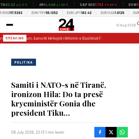
82.22
4,446
7,753
53,
A
ARI
S&P 500
DOW
▲5.17 %
▲1.06 %
▼0.06 %
RSD
117.3282
EUR/TRY
55.1252
EUR/JPY
182.42
EUR/CAD
1.6125
EUR/U
10 Aug 2026
rotesta në Orikum, banorët kërkojnë rikthimin e Bashkisë (VIDEO)
Flokët 
BREAKING
POLITIKA
Samiti i NATO-s në Tiranë,
ironizon Hila: Do ta presë
kryeministër Gonia dhe
president Tiku…
08 July 2026, 22:13
·
1 min lexim