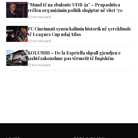
“Mund të na zbulonte UDB-ja” – Prapashtica
rrëfen organizimin politik shqiptar në vitet ’70
23 min më parë
FC Cincinnati synon kalimin historik në çerekfinale
të Leagues Cup ndaj Atlas
30 min më parë
KOLUMBI – De la Espriella shpall gjendjen e
jashtëzakonshme pas tërmetit të fuqishëm
37 min më parë