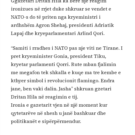
Ggazetari Dritan Hila ka bërë një reagim
ironizues në rrjet duke shkruar se vendet e
NATO-s do të priten nga kryeministri i
ardhshëm Agron Shehaj, presidenti Adriatik
Lapaj dhe kryeparlamentari Arlind Qori.
“Samiti i rradhes i NATO pas nje viti ne Tirane. I
pret kryeminister Gonia, president Tiku,
kryetar parlamenti Qorri. Rute mban fjalimin
me megafon tek shkalla e kuqe ma tre kembe e
kthyer simbol i revolucionit flamingo. Endra
jane, ben vaki dalin. Jasha” shkruan gzetari
Dritan Hila në reagimin e tij.
Ironia e gazetarit vjen në një moment kur
qytetarëve në shesh u janë bashkuar dhe
politikanët e sipërpërmendur.