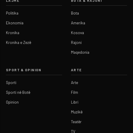
LAJME
BOTA & RAJONI
Politika
Bota
Ekonomia
Amerika
Kronika
Kosova
Kronika e Zezë
Rajoni
Maqedonia
SPORT & OPINION
ARTE
Sporti
Arte
Sporti në Botë
Film
Opinion
Libri
Muzikë
Teatër
TV