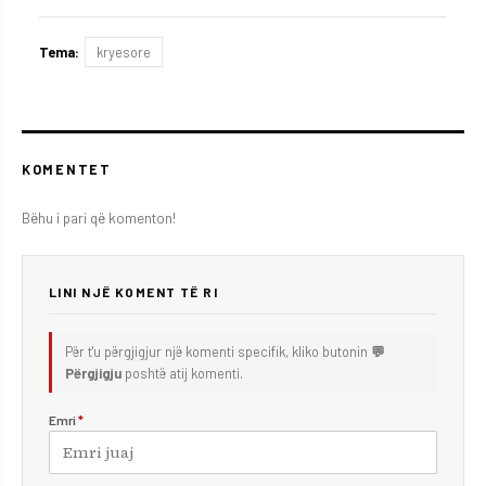
Tema:
kryesore
KOMENTET
Bëhu i pari që komenton!
LINI NJË KOMENT TË RI
Për t'u përgjigjur një komenti specifik, kliko butonin
💬
Përgjigju
poshtë atij komenti.
Emri
*