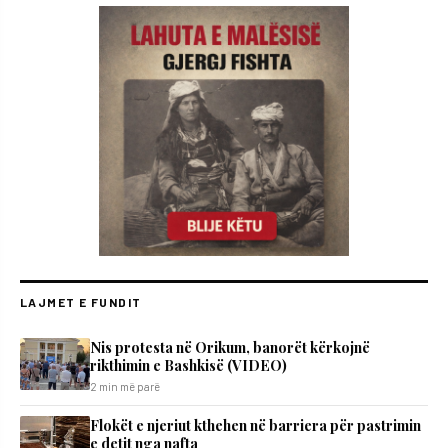
LAJMET E FUNDIT
Nis protesta në Orikum, banorët kërkojnë
rikthimin e Bashkisë (VIDEO)
2 min më parë
Flokët e njeriut kthehen në barriera për pastrimin
e detit nga nafta