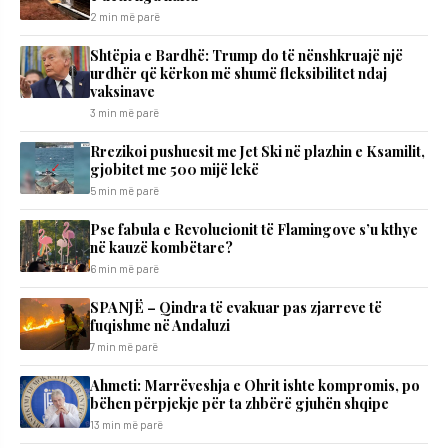
2 min më parë
Shtëpia e Bardhë: Trump do të nënshkruajë një
urdhër që kërkon më shumë fleksibilitet ndaj
vaksinave
3 min më parë
Rrezikoi pushuesit me Jet Ski në plazhin e Ksamilit,
gjobitet me 500 mijë lekë
5 min më parë
Pse fabula e Revolucionit të Flamingove s’u kthye
në kauzë kombëtare?
6 min më parë
SPANJË – Qindra të evakuar pas zjarreve të
fuqishme në Andaluzi
7 min më parë
Ahmeti: Marrëveshja e Ohrit ishte kompromis, po
bëhen përpjekje për ta zhbërë gjuhën shqipe
13 min më parë