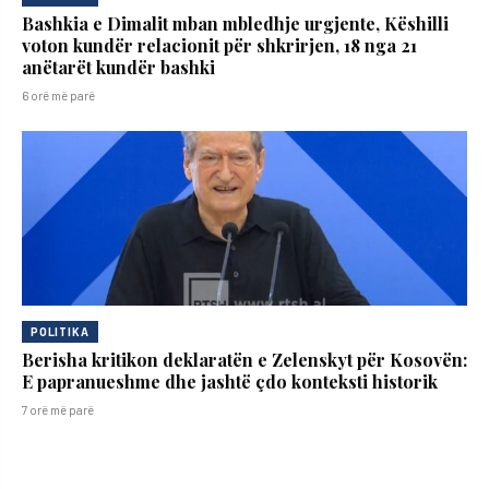
Bashkia e Dimalit mban mbledhje urgjente, Këshilli
voton kundër relacionit për shkrirjen, 18 nga 21
anëtarët kundër bashki
6 orë më parë
POLITIKA
Berisha kritikon deklaratën e Zelenskyt për Kosovën:
E papranueshme dhe jashtë çdo konteksti historik
7 orë më parë