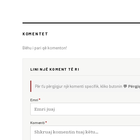
KOMENTET
Bëhu i pari që komenton!
LINI NJË KOMENT TË RI
Për t'u përgjigjur një komenti specifik, kliko butonin
💬 Përgji
Emri
*
Komenti
*