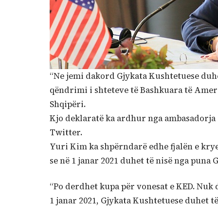
“Ne jemi dakord Gjykata Kushtetuese duhet
qëndrimi i shteteve të Bashkuara të Amerik
Shqipëri.
Kjo deklaratë ka ardhur nga ambasadorja 
Twitter.
Yuri Kim ka shpërndarë edhe fjalën e kry
se në 1 janar 2021 duhet të nisë nga puna 
“Po derdhet kupa për vonesat e KED. Nuk 
1 janar 2021, Gjykata Kushtetuese duhet të 