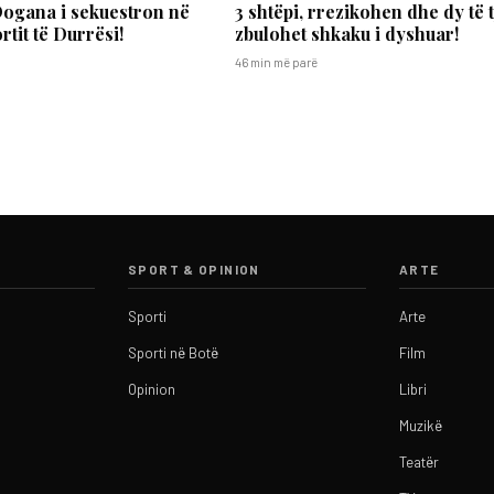
Dogana i sekuestron në
3 shtëpi, rrezikohen dhe dy të t
rtit të Durrësi!
zbulohet shkaku i dyshuar!
46 min më parë
SPORT & OPINION
ARTE
Sporti
Arte
Sporti në Botë
Film
Opinion
Libri
Muzikë
Teatër