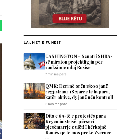
LAJMET E FUNDIT
UASHINGTON – Senati i SHBA-
së miraton projektligjin për
sanksione ndaj Rusisë
7 min më parë
QMK: Deri në orën 18:00 janë
regjistruar 18 zjarre të hapura,
katër aktive, dy janë nën kontroll
8 min më parë
Dita e 69-të e protestës para
Kryeministrisë, përsëri
pjesëmarrje e ulët! I kërkojnë
Ramës që të mos prekë Zvërnec