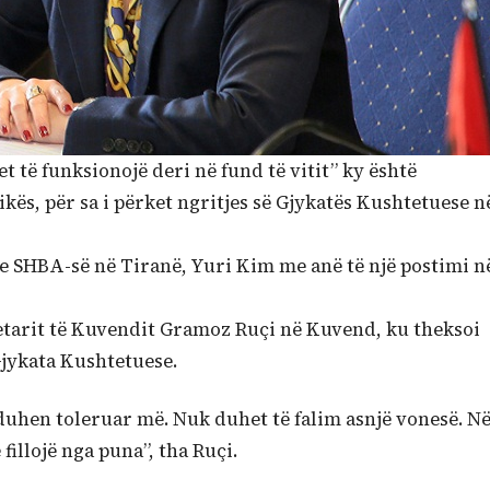
 të funksionojë deri në fund të vitit” ky është
ës, për sa i përket ngritjes së Gjykatës Kushtetuese n
e SHBA-së në Tiranë, Yuri Kim me anë të një postimi n
etarit të Kuvendit Gramoz Ruçi në Kuvend, ku theksoi
Gjykata Kushtetuese.
duhen toleruar më. Nuk duhet të falim asnjë vonesë. N
fillojë nga puna”, tha Ruçi.