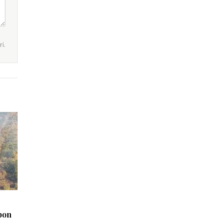
i.
mbon