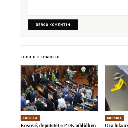
DËRGO KOMENTIN
LEXO GJITHASHTU
KRONIKA
KRONIKA
Kosovë, deputetët e PDK mblidhen
Ora luksoz