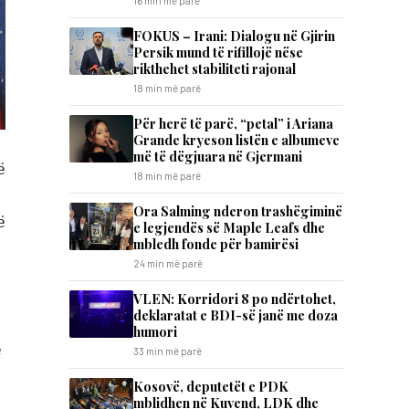
16 min më parë
FOKUS – Irani: Dialogu në Gjirin
Persik mund të rifillojë nëse
rikthehet stabiliteti rajonal
18 min më parë
Për herë të parë, “petal” i Ariana
Grande kryeson listën e albumeve
më të dëgjuara në Gjermani
ë
18 min më parë
Ora Salming nderon trashëgiminë
ë
e legjendës së Maple Leafs dhe
mbledh fonde për bamirësi
24 min më parë
VLEN: Korridori 8 po ndërtohet,
deklaratat e BDI-së janë me doza ​
humori
ë
33 min më parë
Kosovë, deputetët e PDK
mblidhen në Kuvend, LDK dhe