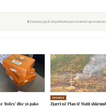
🔒 Komenti juaj do të publikohet pas miratimit nga moderator
KRONIKA
e ‘Rolex’ dhe 36 pako
Zjarri në Plan të Matit shkru