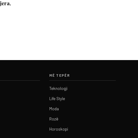
jera,
MË TEPËR
Teknologji
Life Style
Moda
Rozë
Horoskopi