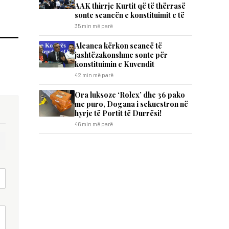
AAK thirrje Kurtit që të thërrasë
sonte seancën e konstituimit e të
35 min më parë
Aleanca kërkon seancë të
jashtëzakonshme sonte për
konstituimin e Kuvendit
42 min më parë
Ora luksoze ‘Rolex’ dhe 36 pako
me puro, Dogana i sekuestron në
hyrje të Portit të Durrësi!
46 min më parë