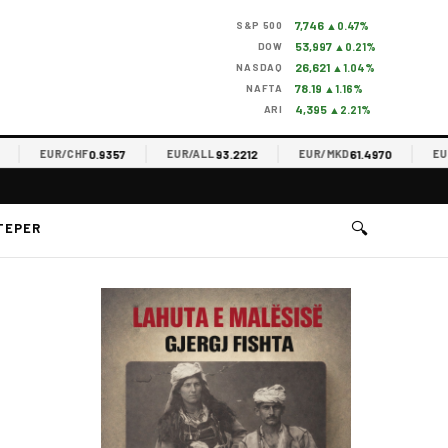
7,746
S&P 500
▲0.47%
53,997
DOW
▲0.21%
26,621
NASDAQ
▲1.04%
78.19
NAFTA
▲1.16%
4,395
ARI
▲2.21%
0.9357
93.2212
61.4970
EUR/CHF
EUR/ALL
EUR/MKD
EUR/R
🔍
TEPER