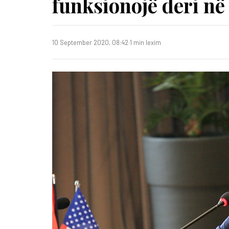
funksionojë deri në 
10 September 2020, 08:42
·
1 min lexim