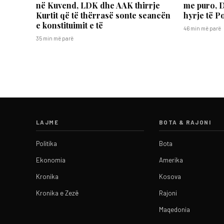
në Kuvend, LDK dhe AAK thirrje
me puro, 
Kurtit që të thërrasë sonte seancën
hyrje të Po
e konstituimit e të
46 min më parë
35 min më parë
LAJME
BOTA & RAJONI
Politika
Bota
Ekonomia
Amerika
Kronika
Kosova
Kronika e Zezë
Rajoni
Maqedonia