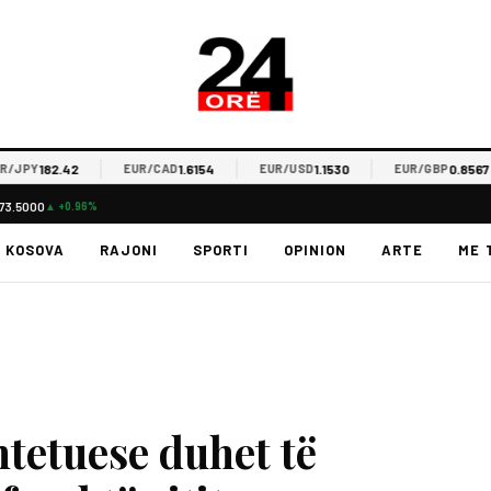
182.42
1.6154
1.1530
0.8567
PY
EUR/CAD
EUR/USD
EUR/GBP
73.5000
▲ +0.96%
KOSOVA
RAJONI
SPORTI
OPINION
ARTE
ME 
tetuese duhet të