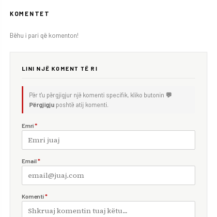
KOMENTET
Bëhu i pari që komenton!
LINI NJË KOMENT TË RI
Për t'u përgjigjur një komenti specifik, kliko butonin
💬
Përgjigju
poshtë atij komenti.
Emri
*
Email
*
Komenti
*