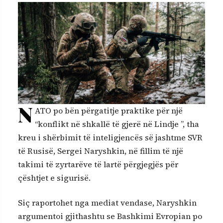
N
ATO po bën përgatitje praktike për një
“konflikt në shkallë të gjerë në Lindje ”, tha
kreu i shërbimit të inteligjencës së jashtme SVR
të Rusisë, Sergei Naryshkin, në fillim të një
takimi të zyrtarëve të lartë përgjegjës për
çështjet e sigurisë.
Siç raportohet nga mediat vendase, Naryshkin
argumentoi gjithashtu se Bashkimi Evropian po