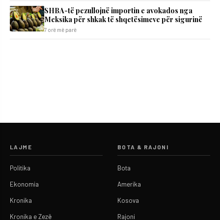
SHBA-të pezullojnë importin e avokados nga
Meksika për shkak të shqetësimeve për sigurinë
7 orë më parë
LAJME
BOTA & RAJONI
Politika
Bota
Ekonomia
Amerika
Kronika
Kosova
Kronika e Zezë
Rajoni