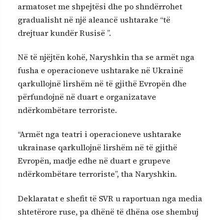
armatoset me shpejtësi dhe po shndërrohet
gradualisht në një aleancë ushtarake “të
drejtuar kundër Rusisë ”.
Në të njëjtën kohë, Naryshkin tha se armët nga
fusha e operacioneve ushtarake në Ukrainë
qarkullojnë lirshëm në të gjithë Evropën dhe
përfundojnë në duart e organizatave
ndërkombëtare terroriste.
“Armët nga teatri i operacioneve ushtarake
ukrainase qarkullojnë lirshëm në të gjithë
Evropën, madje edhe në duart e grupeve
ndërkombëtare terroriste”, tha Naryshkin.
Deklaratat e shefit të SVR u raportuan nga media
shtetërore ruse, pa dhënë të dhëna ose shembuj