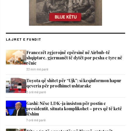
LAJMET E FUNDIT
Francezët zgjerojnë epërsinë në Airbnb-të
shqiptare, gjermanët të dytët por pesha e tyre në
rënie
33 min më parë
Toyota që shitet për “Ujk”: si keqinformon hapur
qeveria për prodhimet ushtarake
3 orë më parë
Gashi: Nëse LDK-ja insiston për postin e
presidentit, situata komplikohet – pres që të ketë
lëshim
7 orë më parë