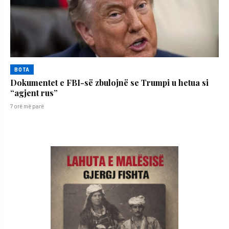
BOTA
Dokumentet e FBI-së zbulojnë se Trumpi u hetua si
“agjent rus”
7 orë më parë