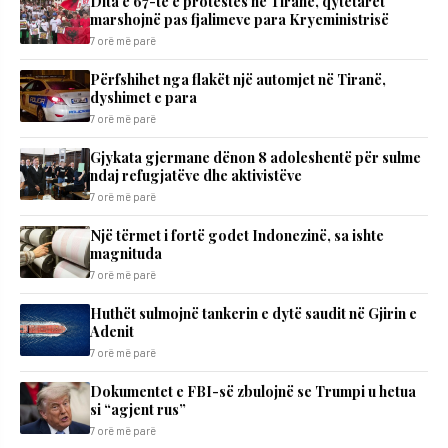
Dita e 67-të e protestës në Tiranë, qytetarët
marshojnë pas fjalimeve para Kryeministrisë
7 orë më parë
Përfshihet nga flakët një automjet në Tiranë,
dyshimet e para
7 orë më parë
Gjykata gjermane dënon 8 adoleshentë për sulme
ndaj refugjatëve dhe aktivistëve
7 orë më parë
Një tërmet i fortë godet Indonezinë, sa ishte
magnituda
7 orë më parë
Huthët sulmojnë tankerin e dytë saudit në Gjirin e
Adenit
7 orë më parë
Dokumentet e FBI-së zbulojnë se Trumpi u hetua
si “agjent rus”
7 orë më parë