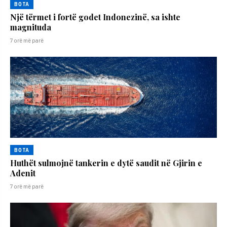
BOTA
Një tërmet i fortë godet Indonezinë, sa ishte
magnituda
7 orë më parë
BOTA
Huthët sulmojnë tankerin e dytë saudit në Gjirin e
Adenit
7 orë më parë