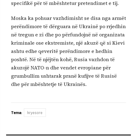
specifikë për të mbështetur pretendimet e tij.
Moska ka pohuar vazhdimisht se disa nga armët
perëndimore të dërguara në Ukrainë po rrjedhin
në tregun e zi dhe po përfundojnë në organizata
kriminale ose ekstremiste, një akuzë që si Kievi
ashtu edhe qeveritë perëndimore e hedhin
poshtë. Në të njëjtën kohë, Rusia vazhdon të
akuzojë NATO-n dhe vendet evropiane për
grumbullim ushtarak pranë kufijve të Rusisë
dhe për mbështetje të Ukrainës.
Tema:
kryesore