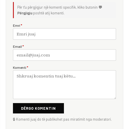
Për t'u përgjigjur një komenti specifik, kliko butonin
💬
Përgjigju
poshtë atij komenti.
Emri
*
Email
*
Komenti
*
DËRGO KOMENTIN
🔒 Komenti juaj do të publikohet pas miratimit nga moderatori.