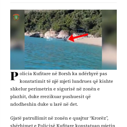
P
olicia Kufitare në Borsh ka ndërhyrë pas
konstatimit të një mjeti lundrues që kishte
shkelur perimetrin e sigurisë në zonën e
plazhit, duke rrezikuar pushuesit që
ndodheshin duke u larë në det.
Gjatë patrullimit në zonën e quajtur “Krorëz”,
shërbimet e Policisë Kufitare konstatuan mjetin