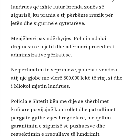
lundrues që ishte futur brenda zonës së
sigurisë, ku prania e tij përbënte rrezik për
jetën dhe sigurinë e qytetarëve.
Menjëherë pas ndërhyrjes, Policia ndaloi
drejtuesin e mjetit dhe ndërmori procedurat
administrative përkatëse.
Në përfundim të veprimeve, policia i vendosi
atij një gjobë me vlerë 500.000 lekë të rinj, si dhe
i bllokoi mjetin lundrues.
Policia e Shtetit bën me dije se shërbimet
kufitare po vijojnë kontrollet dhe patrullimet
përgjatë gjithë vijës bregdetare, me qëllim
garantimin e sigurisë së pushuesve dhe
respektimin e rregullave të lundrimit.