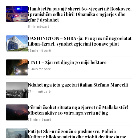
Humb jetën pas një sherri 69-vjeçari në Roskovec,
i pranishëm edhe i biri! Dinamika e ngjarjes dhe
çfarë dyshohet
8 min më parë
UASHINGTON – SHBA-ja: Progres në negociatat
Liban-Izrael, synohet zgjerimi i zonave pilot
35 min më parë
ITALI – Zjarret djegin 70 mijë hektarë
35 min më parë
Ndahet nga jeta gazetari italian Stefano Marcelli
37 min më parë
Përmirësohet situata nga zjarret në Mallakastër!
Mbeten aktive 10 vatra nga veriu në jug
38 min më parë
Futi Jet Ski-n në zonën e pushuesve, Policia
Kufitare bllokon mjetin dhe gjobit drejtuesin me