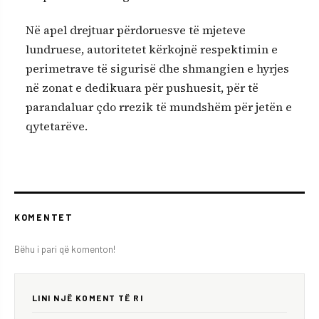
Në apel drejtuar përdoruesve të mjeteve
lundruese, autoritetet kërkojnë respektimin e
perimetrave të sigurisë dhe shmangien e hyrjes
në zonat e dedikuara për pushuesit, për të
parandaluar çdo rrezik të mundshëm për jetën e
qytetarëve.
KOMENTET
Bëhu i pari që komenton!
LINI NJË KOMENT TË RI