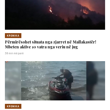
KRONIKA
Përmirësohet situata nga zjarret në Mallakastër!
Mbeten aktive 10 vatra nga veriu në jug
38 min më parë
KRONIKA