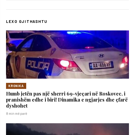
LEXO GJITHASHTU
KRONIKA
Humb jetën pas një sherri 69-vjeçari në Roskovec, i
pranishëm edhe i biri! Dinamika e ngjarjes dhe çfarë
dyshohet
8 min më parë