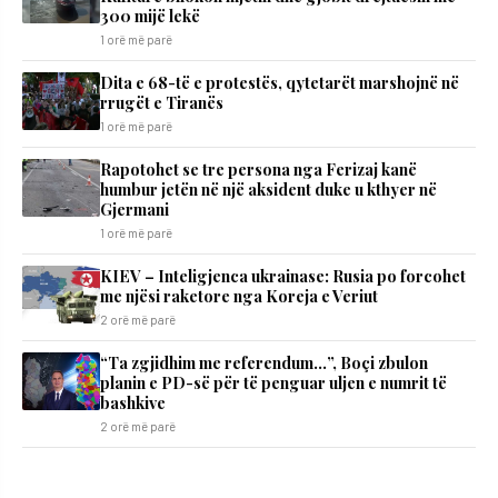
300 mijë lekë
1 orë më parë
Dita e 68-të e protestës, qytetarët marshojnë në
rrugët e Tiranës
1 orë më parë
Rapotohet se tre persona nga Ferizaj kanë
humbur jetën në një aksident duke u kthyer në
Gjermani
1 orë më parë
KIEV – Inteligjenca ukrainase: Rusia po forcohet
me njësi raketore nga Koreja e Veriut
2 orë më parë
“Ta zgjidhim me referendum…”, Boçi zbulon
planin e PD-së për të penguar uljen e numrit të
bashkive
2 orë më parë