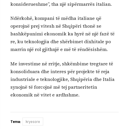
konsiderueshme”, tha një sipërmarrës italian.
Ndërkohë, kompani të mëdha italiane që
operojnë prej vitesh në Shqipëri thonë se
bashkëpunimi ekonomik ka hyrë në një fazë të
re, ku teknologjia dhe shërbimet dixhitale po
marrin një rol gjithnjë e më të rëndësishëm.
Me investime në rritje, shkëmbime tregtare të
konsoliduara dhe interes për projekte të reja
industriale e teknologjike, Shqipëria dhe Italia
synojnë të forcojnë më tej partneritetin
ekonomik në vitet e ardhshme.
Tema:
kryesore