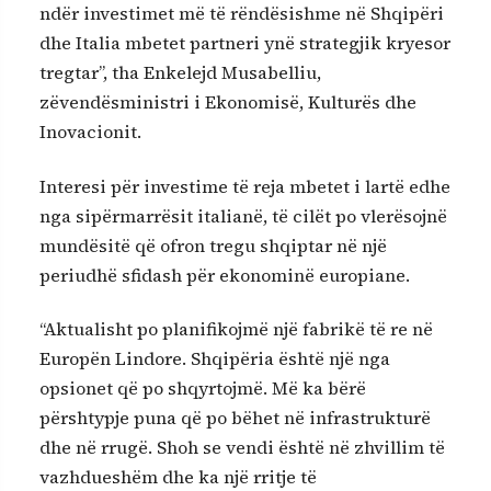
ndër investimet më të rëndësishme në Shqipëri
dhe Italia mbetet partneri ynë strategjik kryesor
tregtar”, tha Enkelejd Musabelliu,
zëvendësministri i Ekonomisë, Kulturës dhe
Inovacionit.
Interesi për investime të reja mbetet i lartë edhe
nga sipërmarrësit italianë, të cilët po vlerësojnë
mundësitë që ofron tregu shqiptar në një
periudhë sfidash për ekonominë europiane.
“Aktualisht po planifikojmë një fabrikë të re në
Europën Lindore. Shqipëria është një nga
opsionet që po shqyrtojmë. Më ka bërë
përshtypje puna që po bëhet në infrastrukturë
dhe në rrugë. Shoh se vendi është në zhvillim të
vazhdueshëm dhe ka një rritje të