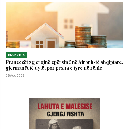
EKONOMIA
Francezët zgjerojnë epërsinë në Airbnb-të shqiptare,
gjermanët të dytët por pesha e tyre në rënie
06 Aug 2026