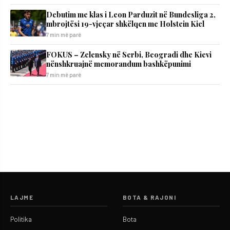
Debutim me klas i Leon Parduzit në Bundesliga 2,
mbrojtësi 19-vjeçar shkëlqen me Holstein Kiel
7 min më parë
FOKUS – Zelensky në Serbi, Beogradi dhe Kievi
nënshkruajnë memorandum bashkëpunimi
7 min më parë
LAJME
BOTA & RAJONI
Politika
Bota