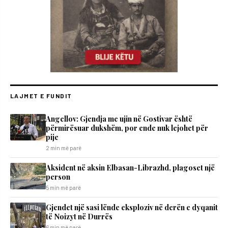
LAJMET E FUNDIT
Angellov: Gjendja me ujin në Gostivar është
përmirësuar dukshëm, por ende nuk lejohet për
pije
2 min më parë
Aksident në aksin Elbasan-Librazhd, plagoset një
person
5 min më parë
Gjendet një sasi lënde eksploziv në derën e dyqanit
të Noizyt në Durrës
6 min më parë