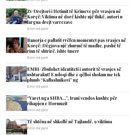
Zv/Drejtori i Hetimit të Krimeve për vrasjen në
Korçë: Viktima në dorë kishte një thikë, autori u
largua drejt varrezave
6 min më parë
Banorja e pallatit rrëfen momentet pas vrasjes në
Korçë: Dëgjova një zhurmë të madhe, pashë të
riun të shtrirë, ishte tmerr
6 min më parë
EMRI/ Zbulohet identiteti i autorit të vrasjes së
ushtarakut! E ndoqi dhe e qëlloi shokun me tek
plumb “Kallashnikovi” ng
6 min më parë
“Varet nga SHBA…”, Irani vendos kushte për
rihapjen e Hormuzit
6 min më parë
Të shtëna në shkollë në Tajlandë, 9 viktima
6 min më parë