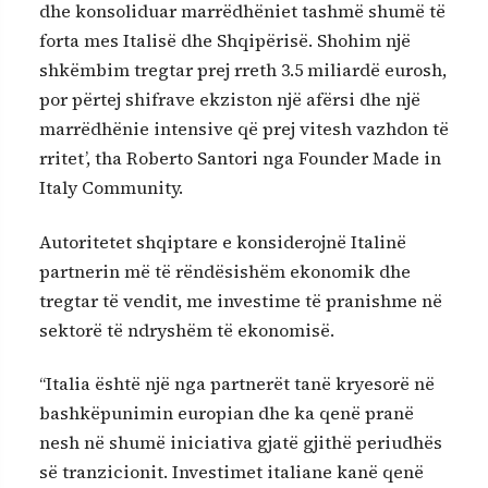
dhe konsoliduar marrëdhëniet tashmë shumë të
forta mes Italisë dhe Shqipërisë. Shohim një
shkëmbim tregtar prej rreth 3.5 miliardë eurosh,
por përtej shifrave ekziston një afërsi dhe një
marrëdhënie intensive që prej vitesh vazhdon të
rritet’, tha Roberto Santori nga Founder Made in
Italy Community.
Autoritetet shqiptare e konsiderojnë Italinë
partnerin më të rëndësishëm ekonomik dhe
tregtar të vendit, me investime të pranishme në
sektorë të ndryshëm të ekonomisë.
“Italia është një nga partnerët tanë kryesorë në
bashkëpunimin europian dhe ka qenë pranë
nesh në shumë iniciativa gjatë gjithë periudhës
së tranzicionit. Investimet italiane kanë qenë