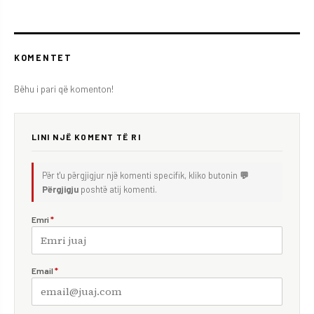
KOMENTET
Bëhu i pari që komenton!
LINI NJË KOMENT TË RI
Për t'u përgjigjur një komenti specifik, kliko butonin
💬
Përgjigju
poshtë atij komenti.
Emri
*
Email
*