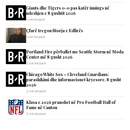
Giants dhe Tigers 0-0 pas katër innings në
ndeshjen e 8 gushtit 2026
1 orë më parë
Çfarë tregon fitorja e Edlirës
1 orë më parë
Portland Fire përballet me Seattle Storm në Moda
Center më 8 gusht 2026
2 orë më parë
Chicago White Sox – Cleveland Guardians:
parashikimi dhe informacionet kryesore, 8 gusht
2026
2 orë më parë
Klasa e 2026 pranohet në Pro Football Hall of
Fame në Canton
2 orë më parë