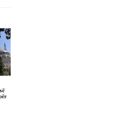
 së
 për