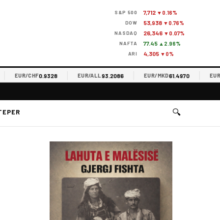
7,712
S&P 500
▼0.16%
53,938
DOW
▼0.76%
26,346
NASDAQ
▼0.07%
77.45
NAFTA
▲2.96%
4,305
ARI
▼0%
0.9328
93.2086
61.4970
EUR/CHF
EUR/ALL
EUR/MKD
EUR/RS
🔍
TEPER