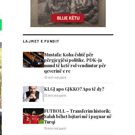
LAJMET E FUNDIT
Mustafa: Koha është për
përgjegjësi politike, PDK-ja
mund të ketë rol vendimtar për
qeverinë e re
10 min më parë
KLGJ apo GJKKO? Apo të dy?
13 min më parë
FUTBOLL – Transferim historik:
Salah bëhet lojtari më i paguar në
Turqi
15 min më parë