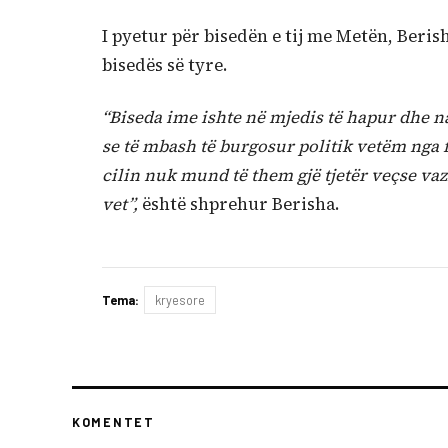
I pyetur për bisedën e tij me Metën, Berish
bisedës së tyre.
“Biseda ime ishte në mjedis të hapur dhe n
se të mbash të burgosur politik vetëm nga f
cilin nuk mund të them gjë tjetër veçse va
vet”,
është shprehur Berisha.
Tema:
kryesore
KOMENTET