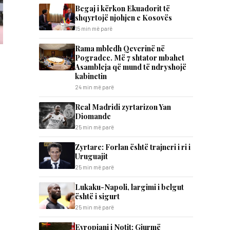
Begaj i kërkon Ekuadorit të
shqyrtojë njohjen e Kosovës
15 min më parë
Rama mbledh Qeverinë në
Pogradec. Më 7 shtator mbahet
Asambleja që mund të ndryshojë
kabinetin
24 min më parë
Real Madridi zyrtarizon Yan
Diomande
25 min më parë
Zyrtare: Forlan është trajneri i ri i
Uruguajit
25 min më parë
Lukaku-Napoli, largimi i belgut
është i sigurt
25 min më parë
Evropiani i Notit: Gjurmë