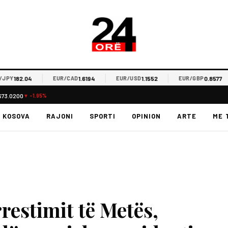
182.04
1.6194
1.1552
0.8577
Y
EUR/CAD
EUR/USD
EUR/GBP
$73.0200
▼ -1.95%
KOSOVA
RAJONI
SPORTI
OPINION
ARTE
ME 
restimit të Metës,