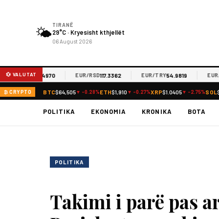
TIRANË
🌤️
29°C · Kryesisht kthjellët
06 August 2026
💱 VALUTAT
61.4970
117.3362
54.9819
EUR/MKD
EUR/RSD
EUR/TRY
EUR/JP
BTC
$64,505
ETH
$1,910
XRP
$1.0405
SOL
₿ CRYPTO
▼ -0.28%
▼ -0.27%
▼ -2.75%
POLITIKA
EKONOMIA
KRONIKA
BOTA
POLITIKA
Takimi i parë pas ar