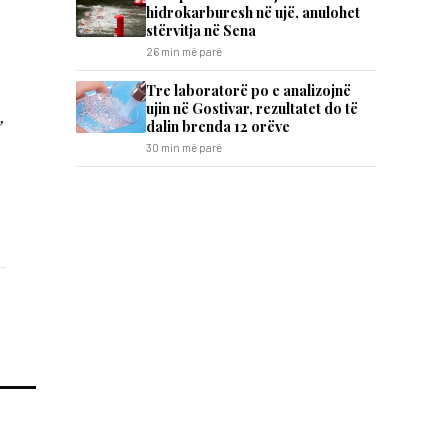
hidrokarburesh në ujë, anulohet
stërvitja në Sena
26 min më parë
Tre laboratorë po e analizojnë
ujin në Gostivar, rezultatet do të
,
dalin brenda 12 orëve
30 min më parë