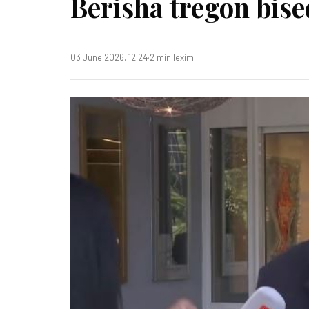
Berisha tregon bis
03 June 2026, 12:24
·
2 min lexim