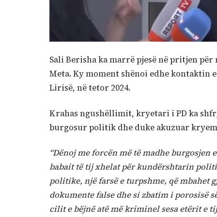
Sali Berisha ka marrë pjesë në pritjen për 
Meta. Ky moment shënoi edhe kontaktin e ty
Lirisë, në tetor 2024.
Krahas ngushëllimit, kryetari i PD ka sh
burgosur politik dhe duke akuzuar kryemin
“Dënoj me forcën më të madhe burgosjen e ti
babait të tij xhelat për kundërshtarin polit
politike, një farsë e turpshme, që mbahet gja
dokumente false dhe si zbatim i porosisë së
cilit e bëjnë atë më kriminel sesa etërit e ti