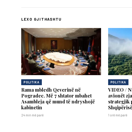
LEXO GJITHASHTU
POLITIKA
POLITIKA
Rama mbledh Qeverinë në
VIDEO / Nu
Pogradec. Më 7 shtator mbahet
avionët zja
Asambleja që mund të ndryshojë
strategjik 
kabinetin
Shqipëris
24 min më parë
1 orë më parë