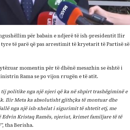
ngushëllim për babain e ndjerë të ish-presidentit Ilir
re të parë që pas arrestimit të kryetarit të Partisë së
frytëzuar momentin për të dhënë mesazhin se është i
istrin Rama se po vijon rrugën e të atit.
j politike nga një njeri që ka në shpirt trashëgiminë e
ik. Ilir Meta ka absolutisht gjithçka të montuar dhe
llë nga një ish-xhelat i sigurimit të shtetit etj, me
 Edvin Kristaq Ramës, njeriut, krimet familjare të të
j”
, tha Berisha.