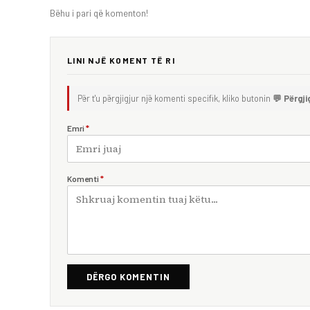
Bëhu i pari që komenton!
LINI NJË KOMENT TË RI
Për t'u përgjigjur një komenti specifik, kliko butonin
💬 Përgji
Emri
*
Komenti
*
DËRGO KOMENTIN