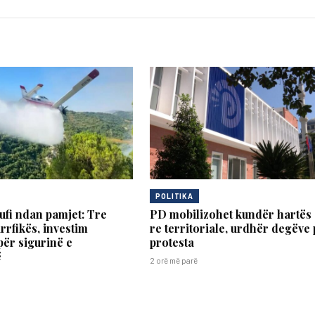
POLITIKA
fi ndan pamjet: Tre
PD mobilizohet kundër hartës
rrfikës, investim
re territoriale, urdhër degëve
për sigurinë e
protesta
ë
2 orë më parë