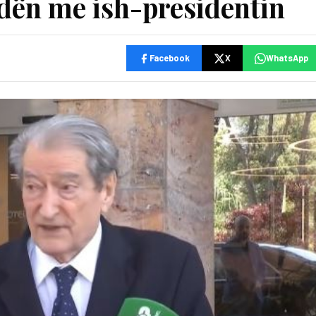
edën me ish-presidentin
Facebook
X
WhatsApp