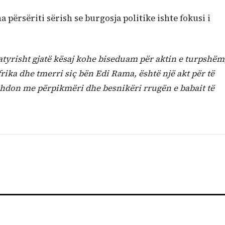
a përsëriti sërish se burgosja politike ishte fokusi i
atyrisht gjatë kësaj kohe biseduam për aktin e turpshëm
rika dhe tmerri siç bën Edi Rama, është një akt për të
zhdon me përpikmëri dhe besnikëri rrugën e babait të