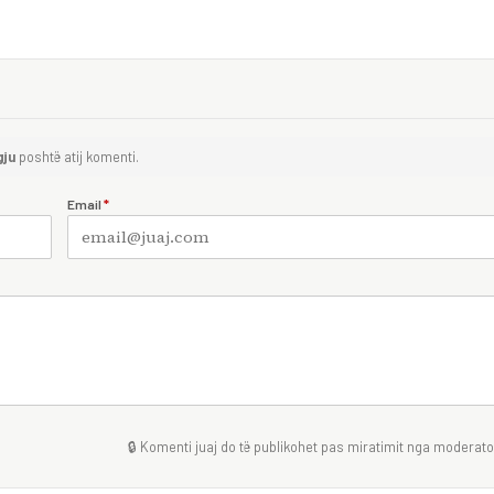
gju
poshtë atij komenti.
Email
*
🔒 Komenti juaj do të publikohet pas miratimit nga moderator