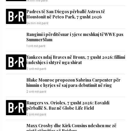
14 min më parë
Padres të San Diegos përballë Astros të
Houstonit në Petco Park, 7 gusht 2026
54 min më parë
Rangimi i përditësuar i yjeve meshkuj të WWE pas
SummerSlam
1 orë më parë
Yankees ndaj Braves në Bronx, 7 gusht 2026: fillimi
i ndeshjes i shtyrë nga shirat
2 orë më parë
Blake Monroe propozon Sabrina Carpenter për
himnin e hyrjes së saj para debutimit në ring
2 orë më parë
Rangers vs. Orioles, 7 gusht 2026: Eovaldi
përballë S. Baz në Globe Life Field
2 orë më parë
Maxx Crosby dhe Kirk Cousins ndeshen me zë
gjatë stërvitjes së Raiders