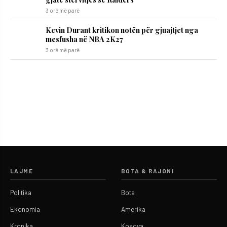
3 orë më parë
Kevin Durant kritikon notën për gjuajtjet nga
mesfusha në NBA 2K27
3 orë më parë
LAJME
BOTA & RAJONI
Politika
Bota
Ekonomia
Amerika
Kronika
Kosova