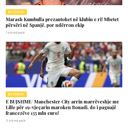
BOTERORI
Marash Kumbulla prezantohet në klubin e ri! Mbetet
përsëri në Spanjë, por ndërron ekip
7 orë më parë
BOTERORI
E BUJSHME/ Manchester City arrin marrëveshje me
Lille për 19-vjeçarin maroken Bouadi, do i paguajë
francezëve 135 mln euro!
11 orë më parë