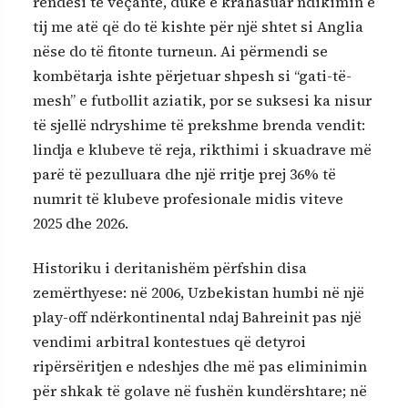
rëndësi të veçantë, duke e krahasuar ndikimin e
tij me atë që do të kishte për një shtet si Anglia
nëse do të fitonte turneun. Ai përmendi se
kombëtarja ishte përjetuar shpesh si “gati-të-
mesh” e futbollit aziatik, por se suksesi ka nisur
të sjellë ndryshime të prekshme brenda vendit:
lindja e klubeve të reja, rikthimi i skuadrave më
parë të pezulluara dhe një rritje prej 36% të
numrit të klubeve profesionale midis viteve
2025 dhe 2026.
Historiku i deritanishëm përfshin disa
zemërthyese: në 2006, Uzbekistan humbi në një
play-off ndërkontinental ndaj Bahreinit pas një
vendimi arbitral kontestues që detyroi
ripërsëritjen e ndeshjes dhe më pas eliminimin
për shkak të golave në fushën kundërshtare; në