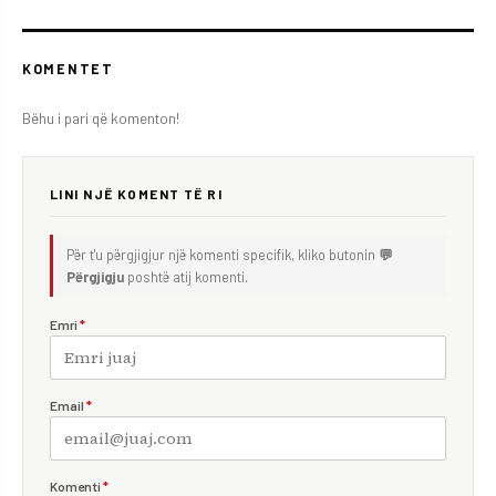
KOMENTET
Bëhu i pari që komenton!
LINI NJË KOMENT TË RI
Për t'u përgjigjur një komenti specifik, kliko butonin
💬
Përgjigju
poshtë atij komenti.
Emri
*
Email
*
Komenti
*