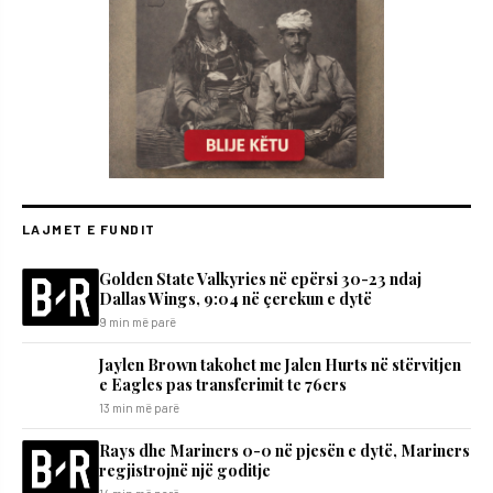
LAJMET E FUNDIT
Golden State Valkyries në epërsi 30-23 ndaj
Dallas Wings, 9:04 në çerekun e dytë
9 min më parë
Jaylen Brown takohet me Jalen Hurts në stërvitjen
e Eagles pas transferimit te 76ers
13 min më parë
Rays dhe Mariners 0-0 në pjesën e dytë, Mariners
regjistrojnë një goditje