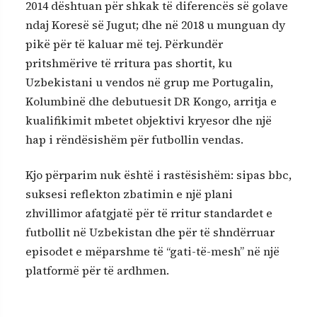
2014 dështuan për shkak të diferencës së golave
ndaj Koresë së Jugut; dhe në 2018 u munguan dy
pikë për të kaluar më tej. Përkundër
pritshmërive të rritura pas shortit, ku
Uzbekistani u vendos në grup me Portugalin,
Kolumbinë dhe debutuesit DR Kongo, arritja e
kualifikimit mbetet objektivi kryesor dhe një
hap i rëndësishëm për futbollin vendas.
Kjo përparim nuk është i rastësishëm: sipas bbc,
suksesi reflekton zbatimin e një plani
zhvillimor afatgjatë për të rritur standardet e
futbollit në Uzbekistan dhe për të shndërruar
episodet e mëparshme të “gati-të-mesh” në një
platformë për të ardhmen.