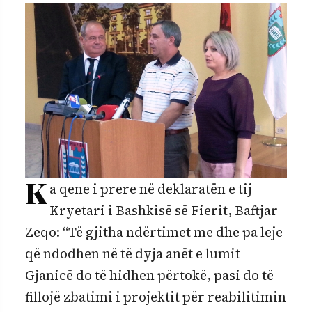
K
a qene i prere në deklaratën e tij
Kryetari i Bashkisë së Fierit, Baftjar
Zeqo: “Të gjitha ndërtimet me dhe pa leje
që ndodhen në të dyja anët e lumit
Gjanicë do të hidhen përtokë, pasi do të
fillojë zbatimi i projektit për reabilitimin