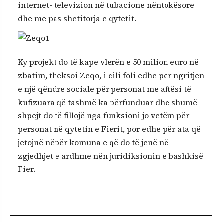
internet- televizion në tubacione nëntokësore
dhe me pas shetitorja e qytetit.
Ky projekt do të kape vlerën e 50 milion euro në
zbatim, theksoi Zeqo, i cili foli edhe per ngritjen
e një qëndre sociale për personat me aftësi të
kufizuara që tashmë ka përfunduar dhe shumë
shpejt do të fillojë nga funksioni jo vetëm për
personat në qytetin e Fierit, por edhe për ata që
jetojnë nëpër komuna e që do të jenë në
zgjedhjet e ardhme nën juridiksionin e bashkisë
Fier.