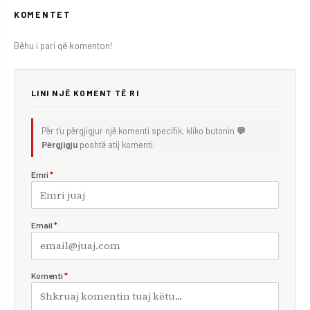
KOMENTET
Bëhu i pari që komenton!
LINI NJË KOMENT TË RI
Për t'u përgjigjur një komenti specifik, kliko butonin
💬
Përgjigju
poshtë atij komenti.
Emri
*
Email
*
Komenti
*