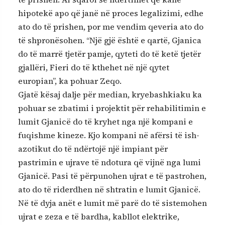
hipotekë apo që janë në proces legalizimi, edhe
ato do të prishen, por me vendim qeveria ato do
të shpronësohen. “Një gjë është e qartë, Gjanica
do të marrë tjetër pamje, qyteti do të ketë tjetër
gjallëri, Fieri do të kthehet në një qytet
europian”, ka pohuar Zeqo.
Gjatë kësaj dalje për median, kryebashkiaku ka
pohuar se zbatimi i projektit për rehabilitimin e
lumit Gjanicë do të kryhet nga një kompani e
fuqishme kineze. Kjo kompani në afërsi të ish-
azotikut do të ndërtojë një impiant për
pastrimin e ujrave të ndotura që vijnë nga lumi
Gjanicë. Pasi të përpunohen ujrat e të pastrohen,
ato do të riderdhen në shtratin e lumit Gjanicë.
Në të dyja anët e lumit më parë do të sistemohen
ujrat e zeza e të bardha, kabllot elektrike,