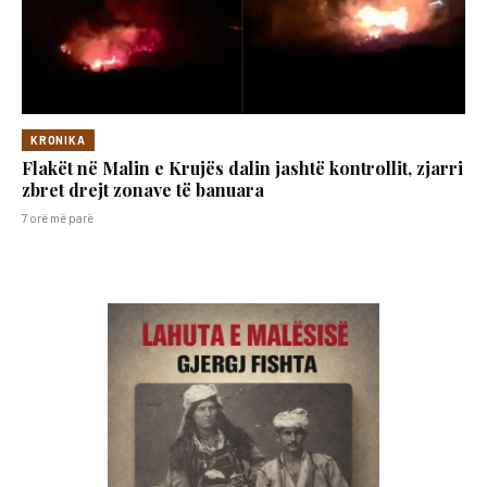
KRONIKA
Flakët në Malin e Krujës dalin jashtë kontrollit, zjarri
zbret drejt zonave të banuara
7 orë më parë