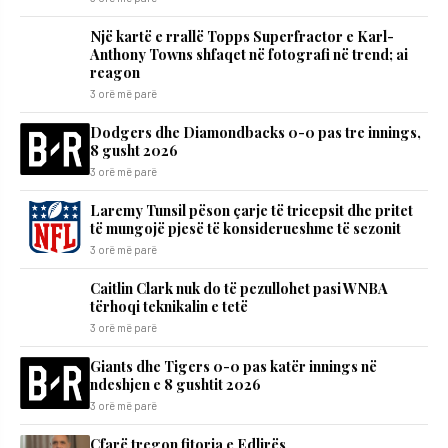
Një kartë e rrallë Topps Superfractor e Karl-
Anthony Towns shfaqet në fotografi në trend; ai
reagon
3 orë më parë
Dodgers dhe Diamondbacks 0-0 pas tre innings,
8 gusht 2026
3 orë më parë
Laremy Tunsil pëson çarje të tricepsit dhe pritet
të mungojë pjesë të konsiderueshme të sezonit
3 orë më parë
Caitlin Clark nuk do të pezullohet pasi WNBA
tërhoqi teknikalin e tetë
3 orë më parë
Giants dhe Tigers 0-0 pas katër innings në
ndeshjen e 8 gushtit 2026
3 orë më parë
Çfarë tregon fitorja e Edlirës