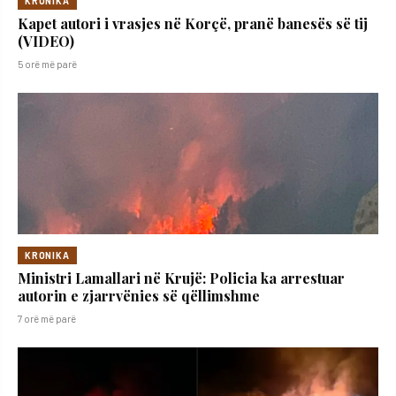
KRONIKA
Kapet autori i vrasjes në Korçë, pranë banesës së tij
(VIDEO)
5 orë më parë
KRONIKA
Ministri Lamallari në Krujë: Policia ka arrestuar
autorin e zjarrvënies së qëllimshme
7 orë më parë