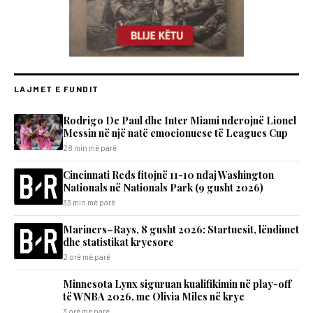
LAJMET E FUNDIT
Rodrigo De Paul dhe Inter Miami nderojnë Lionel
Messin në një natë emocionuese të Leagues Cup
28 min më parë
Cincinnati Reds fitojnë 11-10 ndaj Washington
Nationals në Nationals Park (9 gusht 2026)
33 min më parë
Mariners–Rays, 8 gusht 2026: Startuesit, lëndimet
dhe statistikat kryesore
2 orë më parë
Minnesota Lynx siguruan kualifikimin në play-off
të WNBA 2026, me Olivia Miles në krye
3 orë më parë