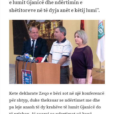
e lumit Gjanicë dhe ndërtimin e
shëtitoreve në të dyja anët e këtij lumi”.
Kete deklarate Zeqo e bëri sot në një konferencë
për shtyp, duke theksuar se ndërtimet me dhe
pa leje anash të dy krahëve të lumit Gjanicë do
të prishen. Ai sqaroi se ndertimet që kanë