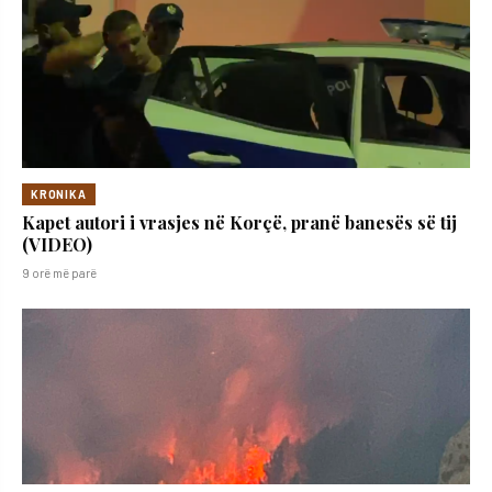
KRONIKA
Kapet autori i vrasjes në Korçë, pranë banesës së tij
(VIDEO)
9 orë më parë