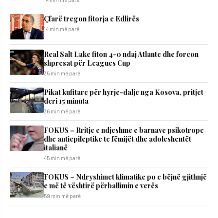
Çfarë tregon fitorja e Edlirës
14 min më parë
Real Salt Lake fiton 4-0 ndaj Atlante dhe forcon
shpresat për Leagues Cup
35 min më parë
​Pikat kufitare për hyrje-dalje nga Kosova, pritjet
deri 15 minuta
36 min më parë
FOKUS – Rritje e ndjeshme e barnave psikotrope
dhe antiepileptike te fëmijët dhe adoleshentët
italianë
45 min më parë
FOKUS – Ndryshimet klimatike po e bëjnë gjithnjë
e më të vështirë përballimin e verës
59 min më parë