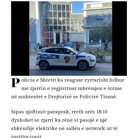
P
olicia e Shtetit ka reaguar zyrtarisht lidhur
me zjarrin e regjistruar mbrëmjen e sotme
në ambientet e Drejtorisë se Policisë Tiranë.
Sipas njoftimit paraprak, rreth orës 18:10
dyshohet se zjarri ka rënë si pasojë e një
shkëndije elektrike në sallën e network-ut të
institucionit.