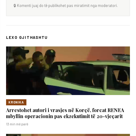
🔒 Komenti juaj do të publikohet pas miratimit nga moderatori.
LEXO GJITHASHTU
KRONIKA
Arrestohet autori i vrasjes në Korçë, forcat RENEA
mbyllin operacionin pas ekzekutimit të 20-vjeçarit
13 min më parë