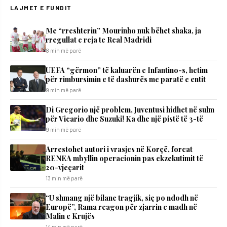
LAJMET E FUNDIT
Me “rreshterin” Mourinho nuk bëhet shaka, ja
rregullat e reja te Real Madridi
8 min më parë
UEFA “gërmon” të kaluarën e Infantino-s, hetim
për rimbursimin e të dashurës me paratë e entit
9 min më parë
Di Gregorio një problem, Juventusi hidhet në sulm
për Vicario dhe Suzuki! Ka dhe një pistë të 3-të
9 min më parë
Arrestohet autori i vrasjes në Korçë, forcat
RENEA mbyllin operacionin pas ekzekutimit të
20-vjeçarit
13 min më parë
“U shmang një bilanc tragjik, siç po ndodh në
Europë”, Rama reagon për zjarrin e madh në
Malin e Krujës
14 min më parë