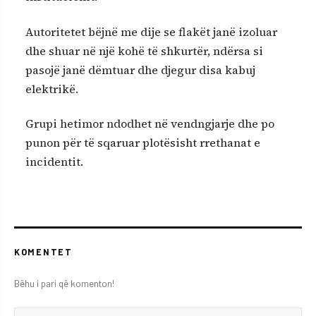
Autoritetet bëjnë me dije se flakët janë izoluar
dhe shuar në një kohë të shkurtër, ndërsa si
pasojë janë dëmtuar dhe djegur disa kabuj
elektrikë.
Grupi hetimor ndodhet në vendngjarje dhe po
punon për të sqaruar plotësisht rrethanat e
incidentit.
KOMENTET
Bëhu i pari që komenton!