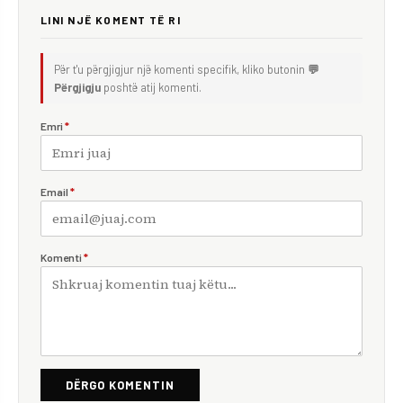
LINI NJË KOMENT TË RI
Për t'u përgjigjur një komenti specifik, kliko butonin
💬
Përgjigju
poshtë atij komenti.
Emri
*
Email
*
Komenti
*
DËRGO KOMENTIN