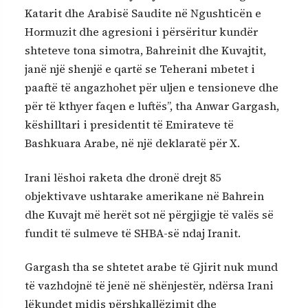
Katarit dhe Arabisë Saudite në Ngushticën e
Hormuzit dhe agresioni i përsëritur kundër
shteteve tona simotra, Bahreinit dhe Kuvajtit,
janë një shenjë e qartë se Teherani mbetet i
paaftë të angazhohet për uljen e tensioneve dhe
për të kthyer faqen e luftës”, tha Anwar Gargash,
këshilltari i presidentit të Emirateve të
Bashkuara Arabe, në një deklaratë për X.
Irani lëshoi ​​raketa dhe dronë drejt 85
objektivave ushtarake amerikane në Bahrein
dhe Kuvajt më herët sot në përgjigje të valës së
fundit të sulmeve të SHBA-së ndaj Iranit.
Gargash tha se shtetet arabe të Gjirit nuk mund
të vazhdojnë të jenë në shënjestër, ndërsa Irani
lëkundet midis përshkallëzimit dhe