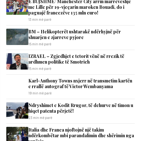
E BUJSHME/ Manchester City arrin marrëveshje
me Lille për 19-vjeçarin maroken Bouadi, do i
paguajë francezëve 135 mln euro!
13 min më parë
BM – Helikopterët ushtarakë ndërhyjnë për
shuarjen e zjarreve pyjore
15 min më parë
IZRAEL – Zgjedhjet e tetorit vënë në rrezik të
ardhmen politike të Smotrich
15 min më parë
Karl-Anthony Towns nxjerr në transmetim kartën
e rrallë autograf të Victor Wembanyama
19 min më parë
Ndryshimet e Kodit Rrugor, të dehurve në timon u
hiqet patenta përjetë!
23 min më parë
Italia dhe Franca njoftojnë një takim
ndërkombëtar mbi parandalimin dhe shërimin nga
varësia