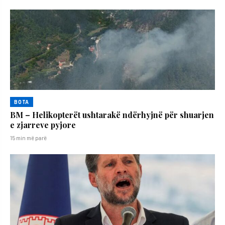
BOTA
BM – Helikopterët ushtarakë ndërhyjnë për shuarjen
e zjarreve pyjore
15 min më parë