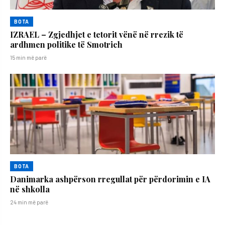
BOTA
IZRAEL – Zgjedhjet e tetorit vënë në rrezik të
ardhmen politike të Smotrich
15 min më parë
BOTA
Danimarka ashpërson rregullat për përdorimin e IA
në shkolla
24 min më parë