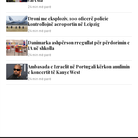
24 min më parë
Droni me eksploziv, 100 oficerë policie
kontrollojnë aeroportin në Leipzig
24 min më parë
Danimarka ashpërson rregullat për përdorimin e
IA në shkolla
24 min më parë
Ambasada e Izraelit në Portugali kërkon anulimin
e koncertit të Kanye West
24 min më parë