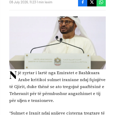
08 July 2026, 11:23
·
1 min lexim
N
jë zyrtar i lartë nga Emiratet e Bashkuara
Arabe kritikoi sulmet iraniane ndaj fqinjëve
të Gjirit, duke thënë se ato tregojnë paaftësinë e
Teheranit për të përmbushur angazhimet e tij
për uljen e tensioneve.
“Sulmet e Iranit ndaj anijeve cisterna tregtare të