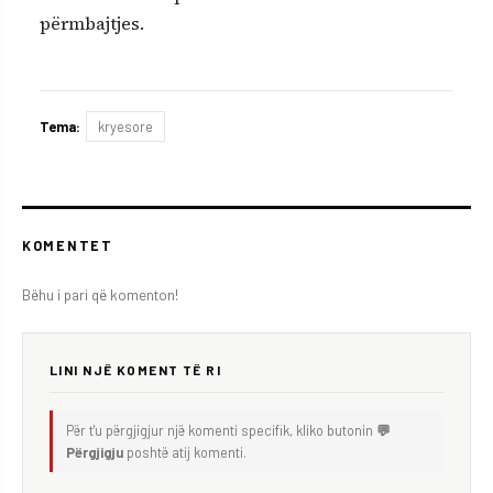
përmbajtjes.
Tema:
kryesore
KOMENTET
Bëhu i pari që komenton!
LINI NJË KOMENT TË RI
Për t'u përgjigjur një komenti specifik, kliko butonin
💬
Përgjigju
poshtë atij komenti.