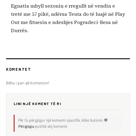
Egnatia mbyll sezonin e rregullt në vendin e
tretë me 57 pikë, ndërsa Teuta do të luajë në Play
Out me fituesin e ndeshjes Pogradeci-Besa në
Durrës.
KOMENTET
Bëhu i pari që komenton!
LINI NJË KOMENT TË RI
Për t'u përgjigjur një komenti specifik, kliko butonin
💬
Përgjigju
poshtë atij komenti.