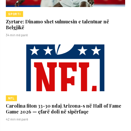
SPORTI
Zyrtare: Dinamo shet sulmuesin e talentuar në
Belgjikë
34 min më parë
NFL
Carolina fiton 33-30 ndaj Arizona-s në Hall of Fame
Game 2026 — çfarë doli në sipërfaqe
42 min më parë