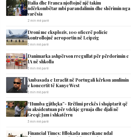
Italia dhe Franca njoftojnë një takim
ndërkombëtar mbi parandalimin dhe shërimin nga
varësia
2 min më parë
Droni me eksploziv, 100 oficerë policie
kontrollojnë aeroportin në Leipzig
3 min më parë
Danimarka ashpërson rregullat për përdorimin e
IA në shkolla
3 min më parë
Ambasada e Izraelit në Portugali kërkon anulimin
e koncertit të Kanye West
3 min më parë
“Humba gjithçka”- Rrëfimi prekës i shqiptarit që
iu aksidentuan për vdekje gruaja dhe djali në
Greqi: Jam i shkatërru
3 min më parë
Financial Times: Bllokada amerikane ndal