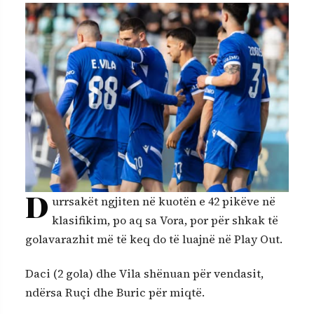
D
urrsakët ngjiten në kuotën e 42 pikëve në
klasifikim, po aq sa Vora, por për shkak të
golavarazhit më të keq do të luajnë në Play Out.
Daci (2 gola) dhe Vila shënuan për vendasit,
ndërsa Ruçi dhe Buric për miqtë.