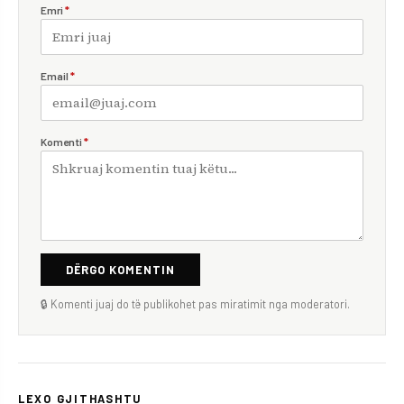
Emri
*
Email
*
Komenti
*
DËRGO KOMENTIN
🔒 Komenti juaj do të publikohet pas miratimit nga moderatori.
LEXO GJITHASHTU