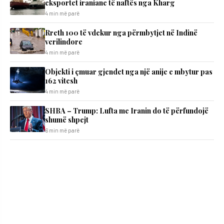
eksportet iraniane të naftës nga Kharg
4 min më parë
Rreth 100 të vdekur nga përmbytjet në Indinë
verilindore
4 min më parë
Objekti i çmuar gjendet nga një anije e mbytur pas
162 vitesh
4 min më parë
SHBA – Trump: Lufta me Iranin do të përfundojë
shumë shpejt
6 min më parë