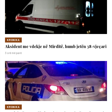
KRONIKA
Aksident me vdekje në Mirditë, humb jetën 38-vjeçari
3 orë më parë
KRONIKA