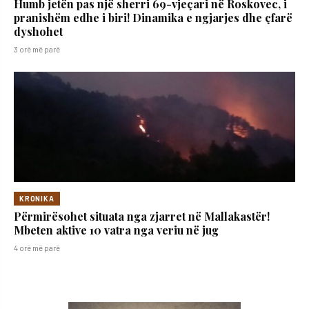
Humb jetën pas një sherri 69-vjeçari në Roskovec, i
pranishëm edhe i biri! Dinamika e ngjarjes dhe çfarë
dyshohet
3 orë më parë
KRONIKA
Përmirësohet situata nga zjarret në Mallakastër!
Mbeten aktive 10 vatra nga veriu në jug
4 orë më parë