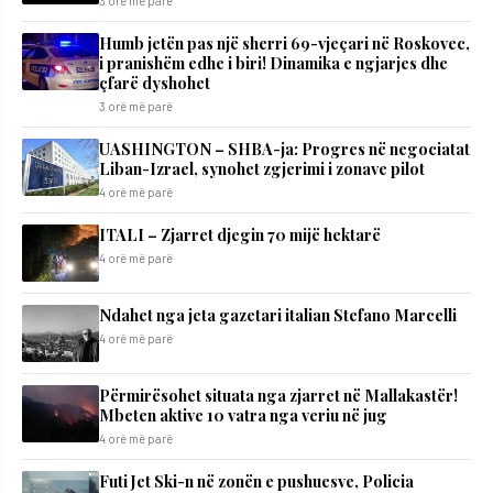
3 orë më parë
Humb jetën pas një sherri 69-vjeçari në Roskovec,
i pranishëm edhe i biri! Dinamika e ngjarjes dhe
çfarë dyshohet
3 orë më parë
UASHINGTON – SHBA-ja: Progres në negociatat
Liban-Izrael, synohet zgjerimi i zonave pilot
4 orë më parë
ITALI – Zjarret djegin 70 mijë hektarë
4 orë më parë
Ndahet nga jeta gazetari italian Stefano Marcelli
4 orë më parë
Përmirësohet situata nga zjarret në Mallakastër!
Mbeten aktive 10 vatra nga veriu në jug
4 orë më parë
Futi Jet Ski-n në zonën e pushuesve, Policia