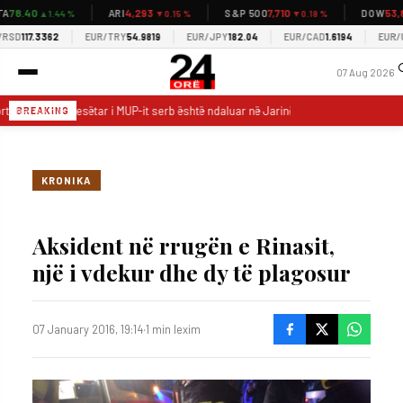
78.40
4,293
7,710
53,8
ARI
S&P 500
DOW
▲1.44 %
▼0.15 %
▼0.18 %
SD
117.3362
EUR/TRY
54.9819
EUR/JPY
182.04
EUR/CAD
1.6194
EUR/US
07 Aug 2026
tohet se një pjesëtar i MUP-it serb është ndaluar në Jarinë
Aksident me 
BREAKING
KRONIKA
Aksident në rrugën e Rinasit,
një i vdekur dhe dy të plagosur
07 January 2016, 19:14
·
1 min lexim