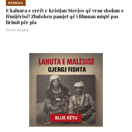
KRONIKA
E kaluara e errët e Kristjan Sterjos që vrau shokun e
fëmijërisë! Zbulohen pamjet që i filmuan miqtë pas
lirimit për pla
30 min më parë