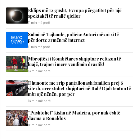
Eklips më 12 gusht, Evropa përgatitet për një
spektakël të rrallë qiellor
11 min më parë
Sulmi në Tajlandë, policia: Autori mësoi si të
përdorte armën në internet
11 min më parë
Mbrojtësi i Kombëtares shqiptare refuzon të
luajë, trajneri merr vendimin drastik!
13 min më parë
Dhunonte me rrip pantallonash familjen prej 6
vitesh, arrestohet shqiptari në Itali! Djali tenton të
mbrojë nënën, por për
14 min më parë
“Pushtohet” kisha në Madeira, por nuk është
dasma e Ronaldos
16 min më parë