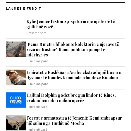
LAJMET E FUNDIT
Kylie Jenner feston 29-vjetorin me një festë të
gjithë në rozë
6 min më parë
‘Pema 8 metra bllokonte kolektorin e ujërave të
zeza në Kashar’, Rama publikon pamjet e
ndërhyrjes
10 min më parë
Emiratet e Bashkuara Arabe ekstradojnë bosin e
dyshuar të bandës kriminale irlandeze Kinahan
10 min më parë
Tajfuni Dolphin godet bregun lindor të Kinës,
evakuohen mbi 1 milion njerëz
11 min më parë
Forcat e armatosura të Jemenit: Kemi zmbrapsur
një sulm nga Huthit në Mocha
11 min më parë