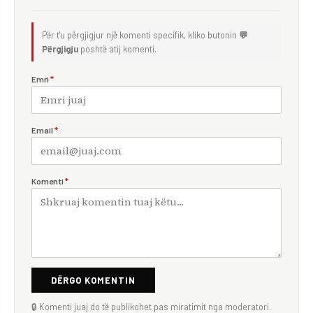
Për t'u përgjigjur një komenti specifik, kliko butonin
💬
Përgjigju
poshtë atij komenti.
Emri
*
Email
*
Komenti
*
DËRGO KOMENTIN
🔒 Komenti juaj do të publikohet pas miratimit nga moderatori.