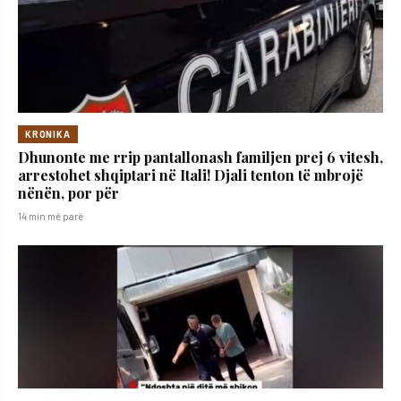
KRONIKA
Dhunonte me rrip pantallonash familjen prej 6 vitesh,
arrestohet shqiptari në Itali! Djali tenton të mbrojë
nënën, por për
14 min më parë