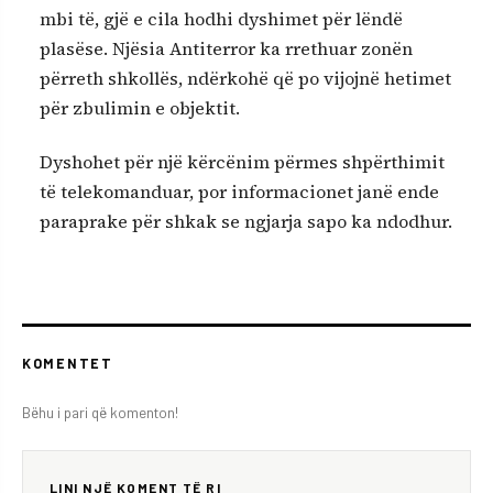
mbi të, gjë e cila hodhi dyshimet për lëndë
plasëse. Njësia Antiterror ka rrethuar zonën
përreth shkollës, ndërkohë që po vijojnë hetimet
për zbulimin e objektit.
Dyshohet për një kërcënim përmes shpërthimit
të telekomanduar, por informacionet janë ende
paraprake për shkak se ngjarja sapo ka ndodhur.
KOMENTET
Bëhu i pari që komenton!
LINI NJË KOMENT TË RI