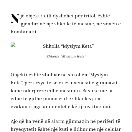
N
jë objekt i cili dyshohet për tritol, është
gjendur në një shkollë të mesme, në zonën e
Kombinatit
.
Shkolla “Myslym Keta”
Objekti është zbuluar në shkollën “Myslym
Keta”, për arsye të së cilës nxënësit e gjimnazit
kanë ndërprerë edhe mësimin. Bashkë me ta
edhe të gjithë punonjësit e shkollës janë
evakuuar nga ambientet e këtij institucioni.
Ajo që ka vënë në alarm gjimnazin në periferi të
kryeqytetit është një kuti e lidhur me një celular