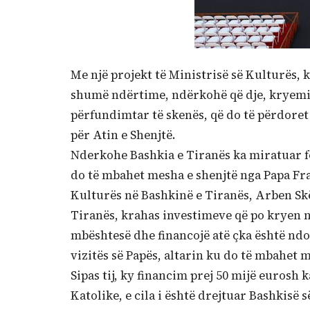
Me një projekt të Ministrisë së Kulturës,
shumë ndërtime, ndërkohë që dje, kryemin
përfundimtar të skenës, që do të përdoret
për Atin e Shenjtë.
Nderkohe Bashkia e Tiranës ka miratuar fo
do të mbahet mesha e shenjtë nga Papa Fran
Kulturës në Bashkinë e Tiranës, Arben Skë
Tiranës, krahas investimeve që po kryen n
mbështesë dhe financojë atë çka është ndo
vizitës së Papës, altarin ku do të mbahet 
Sipas tij, ky financim prej 50 mijë eurosh 
Katolike, e cila i është drejtuar Bashkisë