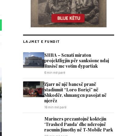
LAJMET E FUNDIT
SHBA – Senati miraton
projektligjin për sanksione ndaj
Rusisë me votim dypartiak
6 min më parë
Zjarr në një banesë pranë
stadiumit “Loro Boriçi” në
Shkodër, shmangen pasojat në
njerëz
16 min më parë
Mariners prezantojnë koktejin
‘Trashed Panda’ dhe nderojnë
racunin Jimothy në T‑Mobile Park