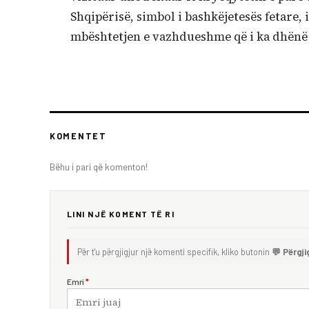
Shqipërisë, simbol i bashkëjetesës fetare,
mbështetjen e vazhdueshme që i ka dhënë S
KOMENTET
Bëhu i pari që komenton!
LINI NJË KOMENT TË RI
Për t'u përgjigjur një komenti specifik, kliko butonin
💬 Përgji
Emri
*