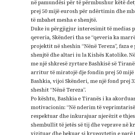
në pamundësi për të përmbushur këtë dety
prej 50 mijë eurosh për ndërtimin dhe mbar
të mbahet mesha e shenjtë.
Duke iu përgjigjur interesimit të medias p
qeveria, Skënderi tha se “qeveria ka marr
projektit në sheshin “Nënë Tereza”, faza e 
shenjtë dhe altari iu la Kishës Katolike. 
me një shkresë zyrtare Bashkisë së Tiranës
arritur të miratojë dje fondin prej 50 mijë
Bashkia, vijoi Skënderi, me një fond prej 3
sheshit “Nënë Tereza”.
Po kështu, Bashkia e Tiranës i ka akorduar
motivacionin: “Në nderim të veprimtarisë
respektuar dhe inkurajuar njerëzit e thjes
shembullit të jetës së tij dhe veprave në kr
vizituar dhe bekuar si kryeqytetin e parë 