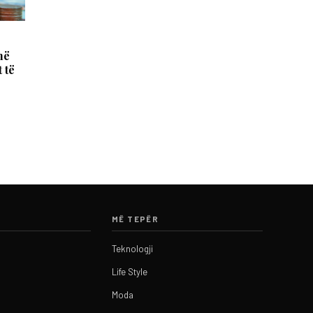
në
 të
MË TEPËR
Teknologji
Life Style
Moda