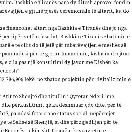
rim. Bashkia e Tiranës para dy ditesh aprovoi fondin
ëvajtjen e gjithë pjesës ceremoniale të altarit, ku do
se financohet altari nga Bashkia e Tiranës dhe jo nga
ë përsipër vetëm fasadat, Bashkia e Tiranës zbatimin e
parë e të cilit do të jetë për mbarëvajtjen e meshës së
Në pamundësi për të gjetur financimin, kisha iu drejtua
, e cila pas një konsultimi dy javor me Kishën ka
 eurosh”.
32,786,906 lekë, po zbaton projektin për rivitalizimin e
 Atit të Shenjtë dhe titullin “Qytetar Nderi” me
 dhe përkushtimit që ka dëshmuar çdo ditë, për të
htë, pa ndasi fetare apo status social, nëpërmjet
ye të Selisë së Shenjtë, si dhe përzgjedhjen për të
të Europës, pikërisht Tiranën, kryeqytetin e