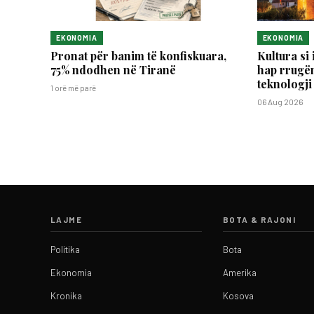
EKONOMIA
EKONOMIA
Pronat për banim të konfiskuara,
Kultura si 
75% ndodhen në Tiranë
hap rrugën
teknologji
1 orë më parë
06 Aug 2026
LAJME
BOTA & RAJONI
Politika
Bota
Ekonomia
Amerika
Kronika
Kosova