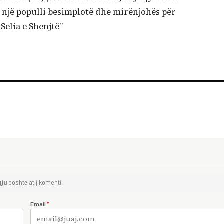
 i një populli besimplotë dhe mirënjohës për
elia e Shenjtë”
gju
poshtë atij komenti.
Email
*