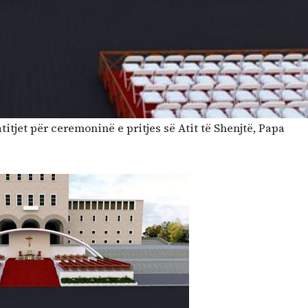
itjet për ceremoninë e pritjes së Atit të Shenjtë, Papa