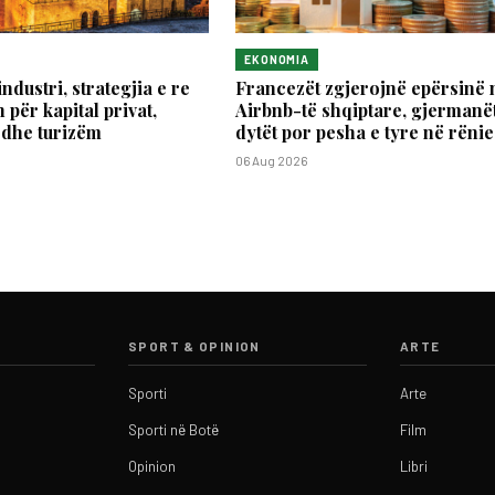
EKONOMIA
industri, strategjia e re
Francezët zgjerojnë epërsinë 
 për kapital privat,
Airbnb-të shqiptare, gjermanët
 dhe turizëm
dytët por pesha e tyre në rënie
06 Aug 2026
SPORT & OPINION
ARTE
Sporti
Arte
Sporti në Botë
Film
Opinion
Libri