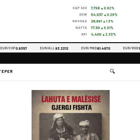
7,758
S&P 500
▲0.62%
54,037
DOW
▲0.28%
26,691
NASDAQ
▲1.3%
77.30
NAFTA
▲0.01%
4,400
ARI
▲2.33%
0.9357
93.2212
61.4970
117.34
CHF
EUR/ALL
EUR/MKD
EUR/RSD
🔍
TEPER