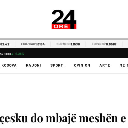
2
1.6154
1.1530
0.8567
EUR/CAD
EUR/USD
EUR/GBP
EUR/
73.8100
▲ +1.26%
KOSOVA
RAJONI
SPORTI
OPINION
ARTE
ME 
nçesku do mbajë meshën e