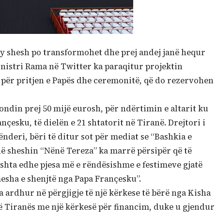
 ky shesh po transformohet dhe prej andej janë hequr
istri Rama në Twitter ka paraqitur projektin
 për pritjen e Papës dhe ceremonitë, që do rezervohen
ndin prej 50 mijë eurosh, për ndërtimin e altarit ku
çesku, të dielën e 21 shtatorit në Tiranë. Drejtori i
nderi, bëri të ditur sot për mediat se “Bashkia e
ë sheshin “Nënë Tereza” ka marrë përsipër që të
shta edhe pjesa më e rëndësishme e festimeve gjatë
mesha e shenjtë nga Papa Françesku”.
ka ardhur në përgjigje të një kërkese të bërë nga Kisha
 së Tiranës me një kërkesë për financim, duke u gjendur