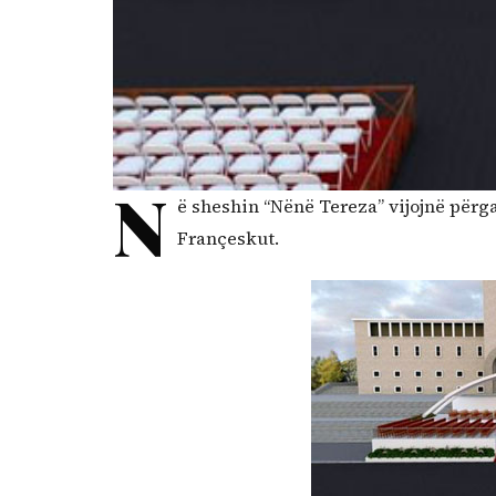
N
ë sheshin “Nënë Tereza” vijojnë përgat
Françeskut.