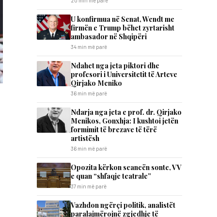
20 min më parë
U konfirmua në Senat, Wendt me
firmën e Trump bëhet zyrtarisht
ambasador në Shqipëri
34 min më parë
Ndahet nga jeta piktori dhe
profesori i Universitetit të Arteve
Qirjako Meniko
36 min më parë
Ndarja nga jeta e prof. dr. Qirjako
Menikos, Gonxhja: I kushtoi jetën
formimit të brezave të tërë
artistësh
36 min më parë
Opozita kërkon seancën sonte, VV
e quan “shfaqje teatrale”
37 min më parë
Vazhdon ngërçi politik, analistët
paralajmërojnë zgjedhje të