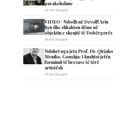
parakohshme
42 min më parë
VIDEO / Ndodh në Devoll! Ariu
hyn dhe shkakton dëme në
objektin e shenjtë të Dobërgorës
45 min më parë
Ndahet nga jeta Prof. Dr. Qirjako
Meniko, Gonxhja: I kushtoi jetën
formimit të brezave të tërë
artistësh
47 min më parë